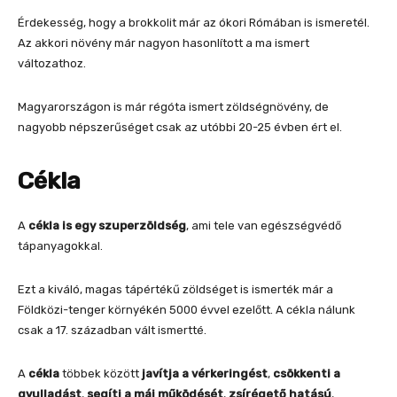
Érdekesség, hogy a brokkolit már az ókori Rómában is ismeretél.
Az akkori növény már nagyon hasonlított a ma ismert
változathoz.
Magyarországon is már régóta ismert zöldségnövény, de
nagyobb népszerűséget csak az utóbbi 20-25 évben ért el.
Cékla
A
cékla is egy szuperzöldség
, ami tele van egészségvédő
tápanyagokkal.
Ezt a kiváló, magas tápértékű zöldséget is ismerték már a
Földközi-tenger környékén 5000 évvel ezelőtt. A cékla nálunk
csak a 17. században vált ismertté.
A
cékla
többek között
javítja a vérkeringést
,
csökkenti a
gyulladást
,
segíti a máj működését
,
zsírégető hatású
,