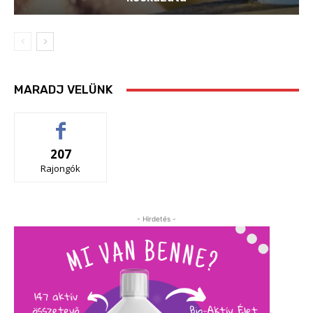
MARADJ VELÜNK
207
Rajongók
- Hirdetés -