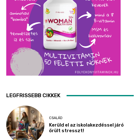
LEGFRISSEBB CIKKEK
CSALÁD
Kerüld el az iskolakezdéssel járó
őrült stresszt!