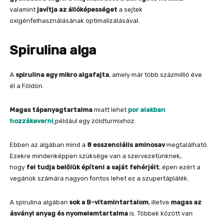
valamint
javítja az állóképességet
a sejtek
oxigénfelhasználásának optimalizálásával.
Spirulina alga
A
spirulina egy mikro algafajta
, amely már több százmillió éve
él a Földön.
Magas tápanyagtartalma
miatt lehet
por alakban
hozzákeverni
például egy zöldturmixhoz.
Ebben az algában mind a
8 esszenciális aminosav
megtalálható.
Ezekre mindenképpen szüksége van a szervezetünknek,
hogy
fel tudja belőlük építeni a saját fehérjéit
, épen ezért a
vegánok számára nagyon fontos lehet ez a szupertáplálék.
A spirulina algában
sok a B-vitamintartalom
, illetve
magas az
ásványi anyag és nyomelemtartalma
is. Többek között van