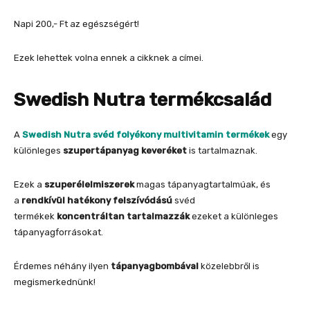
Napi 200,- Ft az egészségért!
Ezek lehettek volna ennek a cikknek a címei.
Swedish Nutra termékcsalád
A
Swedish Nutra svéd folyékony multivitamin termékek
egy
különleges
szupertápanyag keveréket
is tartalmaznak.
Ezek a
szuperélelmiszerek
magas tápanyagtartalmúak, és
a
rendkívül hatékony felszívódású
svéd
termékek
koncentráltan tartalmazzák
ezeket a különleges
tápanyagforrásokat.
Érdemes néhány ilyen
tápanyagbombával
közelebbről is
megismerkednünk!