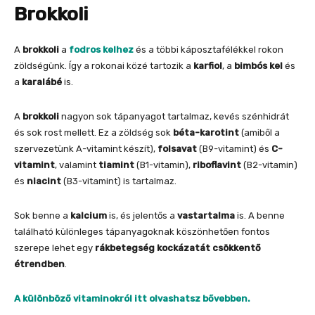
Brokkoli
A
brokkoli
a
fodros kelhez
és a többi káposztafélékkel rokon
zöldségünk. Így a rokonai közé tartozik a
karfiol
, a
bimbós kel
és
a
karalábé
is.
A
brokkoli
nagyon sok tápanyagot tartalmaz, kevés szénhidrát
és sok rost mellett. Ez a zöldség sok
béta-karotint
(amiből a
szervezetünk A-vitamint készít),
folsavat
(B9-vitamint) és
C-
vitamint
, valamint
tiamint
(B1-vitamin),
riboflavint
(B2-vitamin)
és
niacint
(B3-vitamint) is tartalmaz.
Sok benne a
kalcium
is, és jelentős a
vastartalma
is. A benne
található különleges tápanyagoknak köszönhetően fontos
szerepe lehet egy
rákbetegség kockázatát csökkentő
étrendben
.
A különböző vitaminokról itt olvashatsz bővebben.