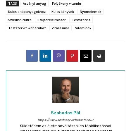
TAGS
Ásványi anyag
Folyékony vitamin
Kulcs a tápanyagokhoz
Kulcs könyvek
Nyomelemek
Swedish Nutra
Szuperélelmiszer
Testszerviz
Testszerviz webáruház
Vitalissimo
Vitaminok
Szabados Pál
https://www.testszerviztudastar.hu/
Küldetésem az életmódváltással és táplálkozással