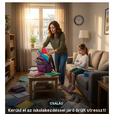
CSALÁD
Kerüld el az iskolakezdéssel járó őrült stresszt!