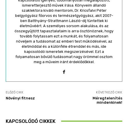
kapcsolatos igényes, tudományosan megalapozott,
ismeretterjesztő művek írása. Könyveim állandó
szaklektora kiváló mentorom, Dr. Kricsfalvi Péter
belgyógyász főorvos és természetgyógyász, akit 2007-
ben Batthyány-Strattmann László-díj tüntettek ki
életművéért. A személyes sorsom alakulása, és az
összegyűjtött tapasztalataim is arra ösztönöznek, hogy
tovább folytassam ezt a munkát, és folyamatosan
növeljem a tudásomat az emberi test működésével, az
életmóddal és a különféle étrenddel és más, ide
kapcsolódó ismeretek megszerzésével. Ezt a
folyamatosan bővülő tudásomat nagy örömmel osztom
meg a műveim iránt érdeklődőkkel.
ELŐZŐ CIKK
KÖVETKEZŐ CIKK
Növényi fitnesz
Méregtelenítés
mindenkinek!
KAPCSOLÓDÓ CIKKEK