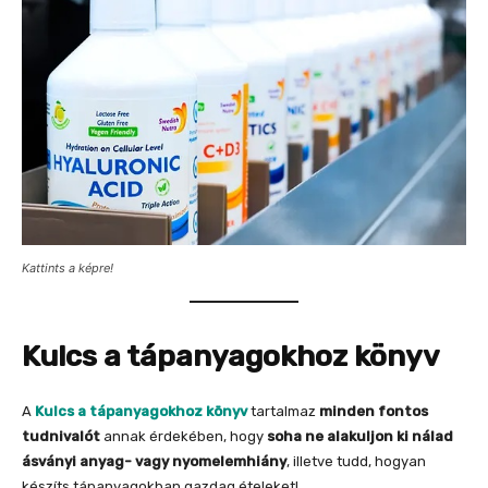
Kattints a képre!
Kulcs a tápanyagokhoz könyv
A
Kulcs a tápanyagokhoz könyv
tartalmaz
minden fontos
tudnivalót
annak érdekében, hogy
soha ne alakuljon ki nálad
ásványi anyag- vagy nyomelemhiány
, illetve tudd, hogyan
készíts tápanyagokban gazdag ételeket!