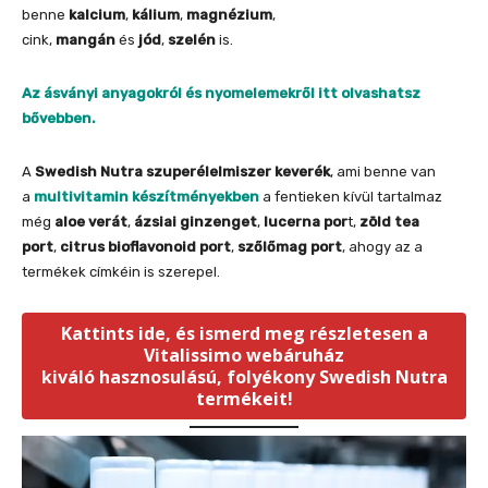
benne
kalcium
,
kálium
,
magnézium
,
cink,
mangán
és
jód
,
szelén
is.
Az ásványi anyagokról és nyomelemekről itt olvashatsz
bővebben.
A
Swedish Nutra szuperélelmiszer keverék
, ami benne van
a
multivitamin készítményekben
a fentieken kívül tartalmaz
még
aloe verát
,
ázsiai ginzenget
,
lucerna por
t,
zöld tea
port
,
citrus bioflavonoid port
,
szőlőmag port
, ahogy az a
termékek címkéin is szerepel.
Kattints ide, és ismerd meg részletesen a
Vitalissimo webáruház
kiváló hasznosulású, folyékony Swedish Nutra
termékeit!