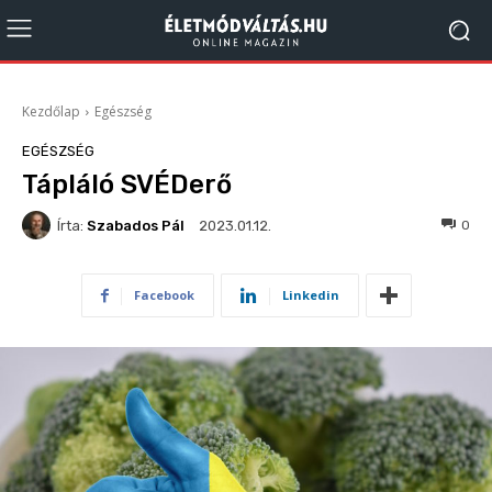
Kezdőlap
Egészség
EGÉSZSÉG
Tápláló SVÉDerő
Írta:
Szabados Pál
384
0
2023.01.12.
Facebook
Linkedin