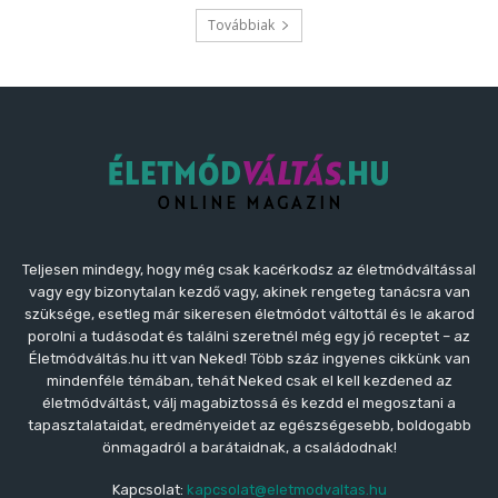
Továbbiak
Teljesen mindegy, hogy még csak kacérkodsz az életmódváltással
vagy egy bizonytalan kezdő vagy, akinek rengeteg tanácsra van
szüksége, esetleg már sikeresen életmódot váltottál és le akarod
porolni a tudásodat és találni szeretnél még egy jó receptet – az
Életmódváltás.hu itt van Neked! Több száz ingyenes cikkünk van
mindenféle témában, tehát Neked csak el kell kezdened az
életmódváltást, válj magabiztossá és kezdd el megosztani a
tapasztalataidat, eredményeidet az egészségesebb, boldogabb
önmagadról a barátaidnak, a családodnak!
Kapcsolat:
kapcsolat@eletmodvaltas.hu