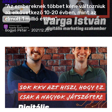
”Az embereknek többet kéne változniuk
az elkövetkező 10-20 évben, mint az
elmúlt 1 millió évben”
Bogyó Péter
-
2021.12.20.