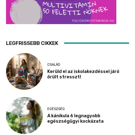
LEGFRISSEBB CIKKEK
CSALÁD
Kerüld el az iskolakezdéssel járó
őrült stresszt!
EGÉSZSÉG
A kánikula 6 legnagyobb
egészségügyi kockázata