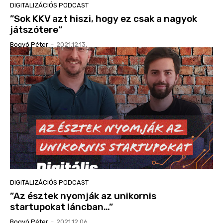
DIGITALIZÁCIÓS PODCAST
”Sok KKV azt hiszi, hogy ez csak a nagyok
játszótere”
Bogyó Péter
-
2021.12.13.
DIGITALIZÁCIÓS PODCAST
”Az észtek nyomják az unikornis
startupokat láncban…”
Bogyó Péter
-
2021.12.06.