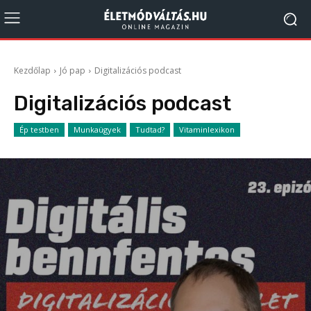
Kezdőlap
Jó pap
Digitalizációs podcast
Digitalizációs podcast
Ép testben
Munkaügyek
Tudtad?
Vitaminlexikon