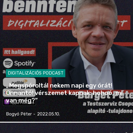
DIGITALIZÁCIÓS PODCAST
„Megspóroltál nekem napi egy órát!
Onnantól vérszemet kapnak: hohoó, mi
van még?”
Bogyó Péter
-
2022.05.10.