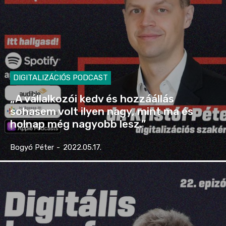
DIGITALIZÁCIÓS PODCAST
„A vállalkozói kedv és hozzáállás
sohasem volt ilyen nagy, mint ma és
holnap még nagyobb lesz.”
Bogyó Péter
-
2022.05.17.