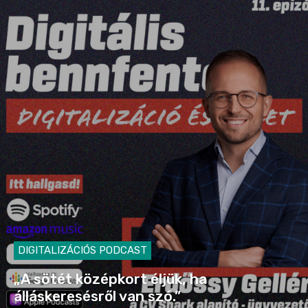
DIGITALIZÁCIÓS PODCAST
„A sötét középkort éljük, ha
álláskeresésről van szó.”