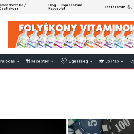
Jelentkezz be /
Blog
Impresszum
Testszerviz
Csatlakozz
Kapcsolat
rálódás
Receptek
Egészség
Jó Pap
C