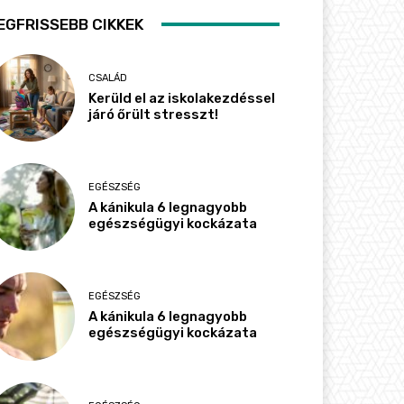
EGFRISSEBB CIKKEK
CSALÁD
Kerüld el az iskolakezdéssel
járó őrült stresszt!
EGÉSZSÉG
A kánikula 6 legnagyobb
egészségügyi kockázata
EGÉSZSÉG
A kánikula 6 legnagyobb
egészségügyi kockázata