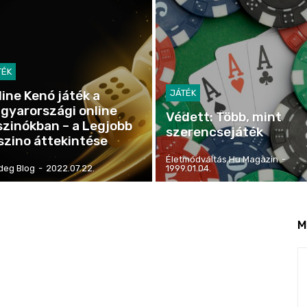
TÉK
line Kenó játék a
JÁTÉK
gyarországi online
Védett: Több, mint
szinókban – a Legjobb
szerencsejáték
szino áttekintése
Életmódváltás.hu Magazin
-
deg Blog
-
2022.07.22.
1999.01.04.
M