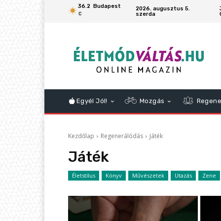
36.2
Budapest
2026. augusztus 5.
szerda
C
Egyél Jól!
Mozgás
Regene
Kezdőlap
Regenerálódás
Játék
Játék
Életstílus
Könyv
Művészetek
Utazás
Zene