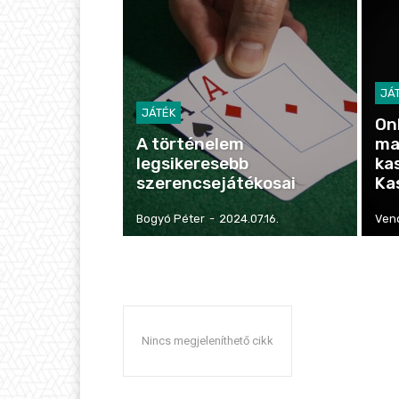
JÁ
JÁTÉK
On
A történelem
ma
legsikeresebb
ka
szerencsejátékosai
Ka
Bogyó Péter
-
2024.07.16.
Ven
Nincs megjeleníthető cikk