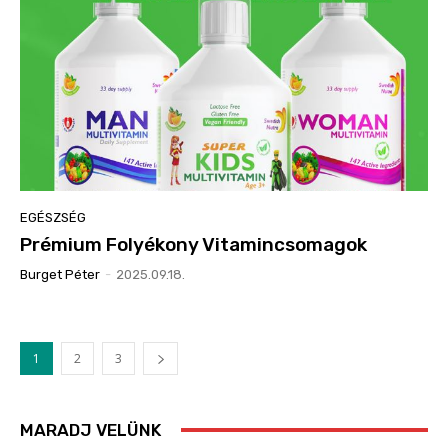
EGÉSZSÉG
Prémium Folyékony Vitamincsomagok
Burget Péter
-
2025.09.18.
1
2
3
MARADJ VELÜNK