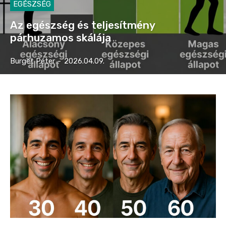
EGÉSZSÉG
Az egészség és teljesítmény
párhuzamos skálája
Burget Péter
-
2026.04.09.