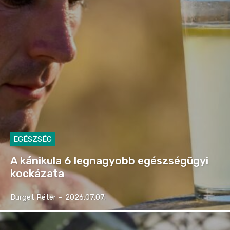
EGÉSZSÉG
A kánikula 6 legnagyobb egészségügyi
kockázata
Burget Péter
-
2026.07.07.