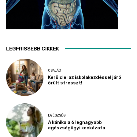
LEGFRISSEBB CIKKEK
CSALÁD
Kerüld el az iskolakezdéssel járó
őrült stresszt!
EGÉSZSÉG
A kánikula 6 legnagyobb
egészségügyi kockázata