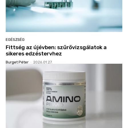
EGÉSZSÉG
Fittség az újévben: szűrővizsgálatok a
sikeres edzéstervhez
Burget Péter
-
2026.01.27.