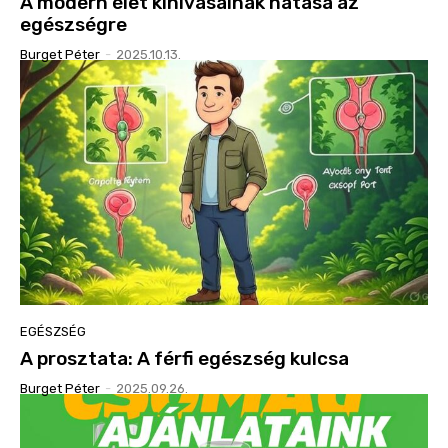
A modern élet kihívásainak hatása az
egészségre
Burget Péter
-
2025.10.13.
EGÉSZSÉG
A prosztata: A férfi egészség kulcsa
Burget Péter
-
2025.09.26.