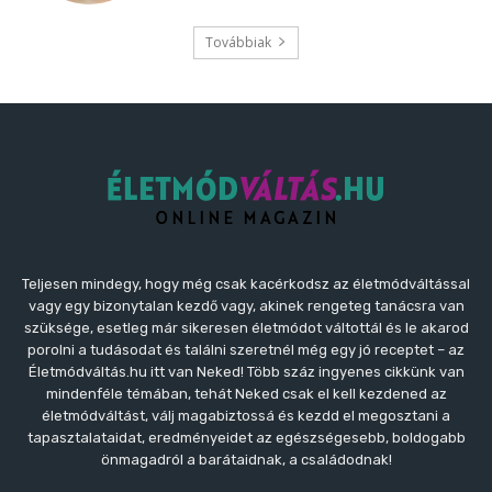
Továbbiak
Teljesen mindegy, hogy még csak kacérkodsz az életmódváltással
vagy egy bizonytalan kezdő vagy, akinek rengeteg tanácsra van
szüksége, esetleg már sikeresen életmódot váltottál és le akarod
porolni a tudásodat és találni szeretnél még egy jó receptet – az
Életmódváltás.hu itt van Neked! Több száz ingyenes cikkünk van
mindenféle témában, tehát Neked csak el kell kezdened az
életmódváltást, válj magabiztossá és kezdd el megosztani a
tapasztalataidat, eredményeidet az egészségesebb, boldogabb
önmagadról a barátaidnak, a családodnak!