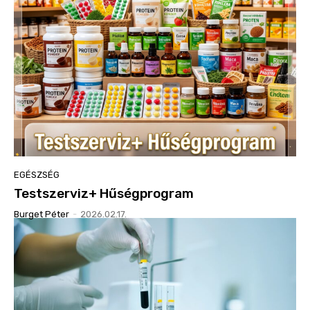
EGÉSZSÉG
Testszerviz+ Hűségprogram
Burget Péter
-
2026.02.17.