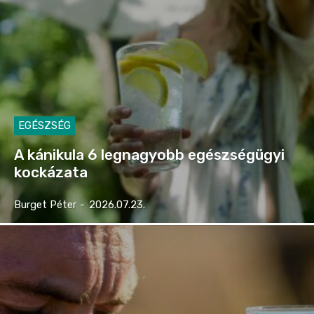
EGÉSZSÉG
A kánikula 6 legnagyobb egészségügyi
kockázata
Burget Péter
-
2026.07.23.