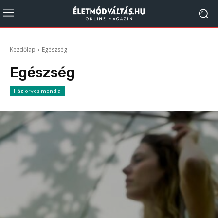
Kezdőlap
Egészség
Egészség
Háziorvos mondja