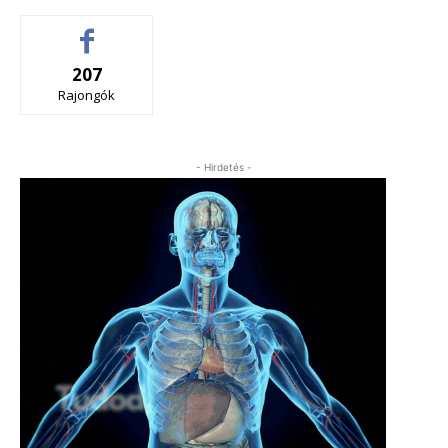
207
Rajongók
- Hirdetés -