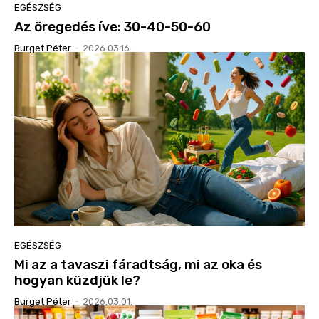
EGÉSZSÉG
Az öregedés íve: 30-40-50-60
Burget Péter
-
2026.03.16.
EGÉSZSÉG
Mi az a tavaszi fáradtság, mi az oka és
hogyan küzdjük le?
Burget Péter
-
2026.03.01.