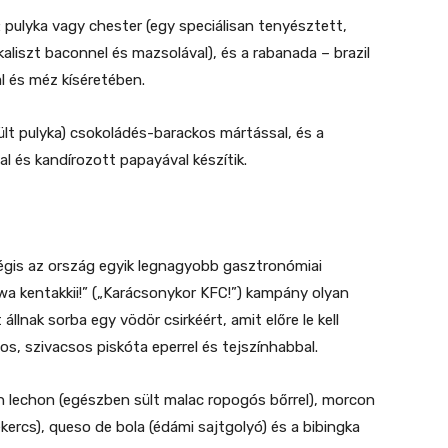
: pulyka vagy chester (egy speciálisan tenyésztett,
kaliszt baconnel és mazsolával), és a rabanada – brazil
l és méz kíséretében.
lt pulyka) csokoládés-barackos mártással, és a
l és kandírozott papayával készítik.
égis az ország egyik legnagyobb gasztronómiai
a kentakkii!” („Karácsonykor KFC!”) kampány olyan
llnak sorba egy vödör csirkéért, amit előre le kell
os, szivacsos piskóta eperrel és tejszínhabbal.
 lechon (egészben sült malac ropogós bőrrel), morcon
kercs), queso de bola (édámi sajtgolyó) és a bibingka