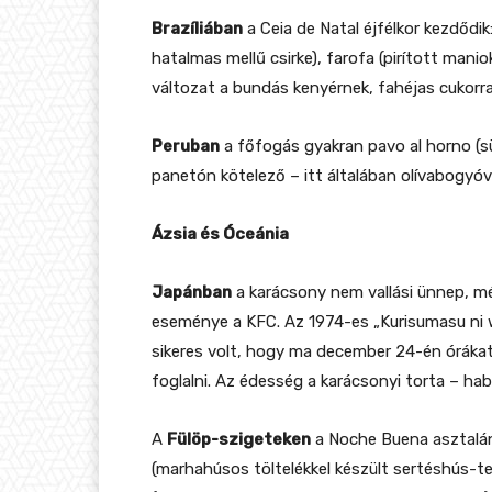
Brazíliában
a Ceia de Natal éjfélkor kezdődik
hatalmas mellű csirke), farofa (pirított manio
változat a bundás kenyérnek, fahéjas cukorra
Peruban
a főfogás gyakran pavo al horno (sü
panetón kötelező – itt általában olívabogyóva
Ázsia és Óceánia
Japánban
a karácsony nem vallási ünnep, m
eseménye a KFC. Az 1974-es „Kurisumasu ni w
sikeres volt, hogy ma december 24-én órákat á
foglalni. Az édesség a karácsonyi torta – hab
A
Fülöp-szigeteken
a Noche Buena asztalán
(marhahúsos töltelékkel készült sertéshús-te