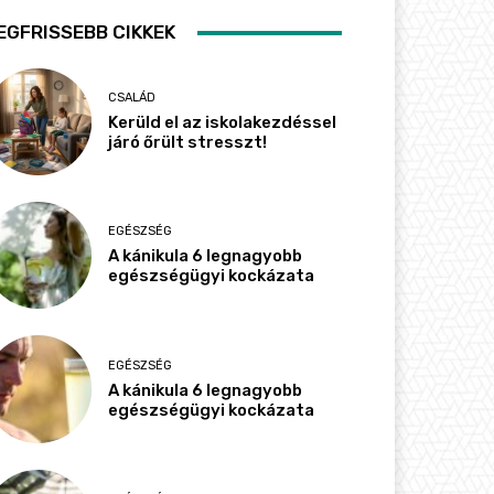
EGFRISSEBB CIKKEK
CSALÁD
Kerüld el az iskolakezdéssel
járó őrült stresszt!
EGÉSZSÉG
A kánikula 6 legnagyobb
egészségügyi kockázata
EGÉSZSÉG
A kánikula 6 legnagyobb
egészségügyi kockázata