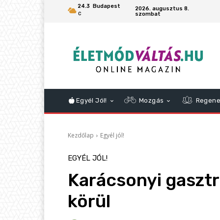
24.3
Budapest
2026. augusztus 8.
szombat
C
Egyél Jól!
Mozgás
Regene
Kezdőlap
Egyél jól!
EGYÉL JÓL!
Karácsonyi gasztr
körül