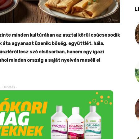
L
zinte minden kultúrában az asztal körül csúcsosodik
dok óta ugyanazt üzenik: bőség, együttlét, hála.
ászléről lesz szó elsősorban, hanem egy igazi
ahol minden ország a saját nyelvén meséli el
- Hirdetés -