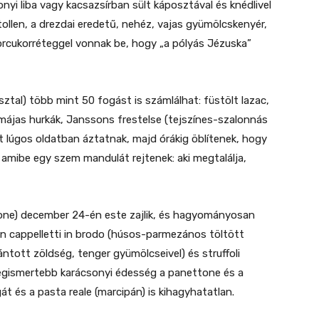
nyi liba vagy kacsazsírban sült káposztával és knédlivel
stollen, a drezdai eredetű, nehéz, vajas gyümölcskenyér,
porcukorréteggel vonnak be, hogy „a pólyás Jézuska”
sztal) több mint 50 fogást is számlálhat: füstölt lazac,
májas hurkák, Janssons frestelse (tejszínes-szalonnás
mit lúgos oldatban áztatnak, majd órákig öblítenek, hogy
, amibe egy szem mandulát rejtenek: aki megtalálja,
one) december 24-én este zajlik, és hagyományosan
n cappelletti in brodo (húsos-parmezános töltött
rántott zöldség, tenger gyümölcseivel) és struffoli
legismertebb karácsonyi édesség a panettone és a
át és a pasta reale (marcipán) is kihagyhatatlan.