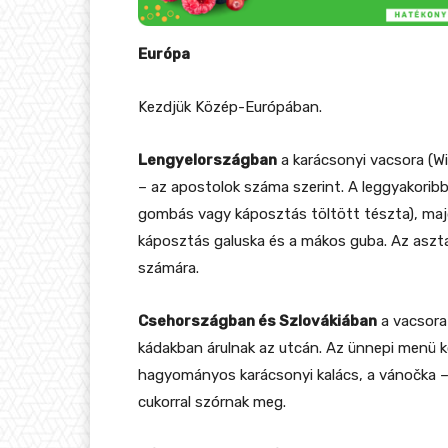
Európa
Kezdjük Közép-Európában.
Lengyelországban
a karácsonyi vacsora (Wi
– az apostolok száma szerint. A leggyakoribb
gombás vagy káposztás töltött tészta), majd
káposztás galuska és a mákos guba. Az aszta
számára.
Csehországban és Szlovákiában
a vacsora
kádakban árulnak az utcán. Az ünnepi menü k
hagyományos karácsonyi kalács, a vánočka – 
cukorral szórnak meg.