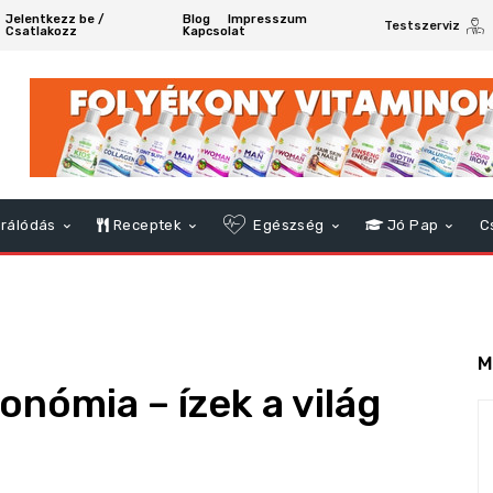
Jelentkezz be /
Blog
Impresszum
Testszerviz
Csatlakozz
Kapcsolat
rálódás
Receptek
Egészség
Jó Pap
C
M
onómia – ízek a világ