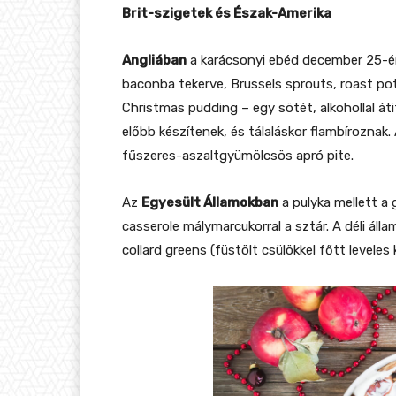
Brit-szigetek és Észak-Amerika
Angliában
a karácsonyi ebéd december 25-én 
baconba tekerve, Brussels sprouts, roast pot
Christmas pudding – egy sötét, alkohollal át
előbb készítenek, és tálaláskor flambíroznak
fűszeres-aszaltgyümölcsös apró pite.
Az
Egyesült Államokban
a pulyka mellett a
casserole málymarcukorral a sztár. A déli áll
collard greens (füstölt csülökkel főtt leveles 