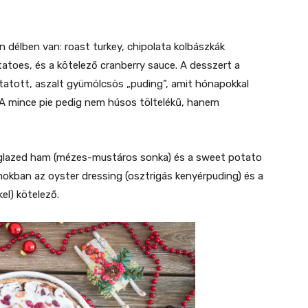
délben van: roast turkey, chipolata kolbászkák
atoes, és a kötelező cranberry sauce. A desszert a
itatott, aszalt gyümölcsös „puding”, amit hónapokkal
. A mince pie pedig nem húsos töltelékű, hanem
 glazed ham (mézes-mustáros sonka) és a sweet potato
amokban az oyster dressing (osztrigás kenyérpuding) és a
kel) kötelező.