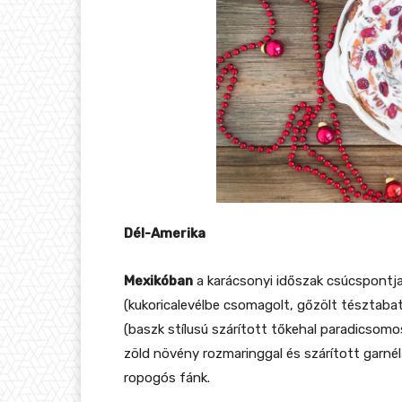
Dél-Amerika
Mexikóban
a karácsonyi időszak csúcspontj
(kukoricalevélbe csomagolt, gőzölt tésztabaty
(baszk stílusú szárított tőkehal paradicsom
zöld növény rozmaringgal és szárított garné
ropogós fánk.