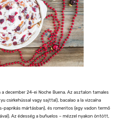
a a december 24-ei Noche Buena. Az asztalon tamales
u csirkehússal vagy sajttal), bacalao a la vizcaína
os-paprikás mártásban), és romeritos (egy vadon termő
lával). Az édesség a buñuelos – mézzel nyakon öntött,