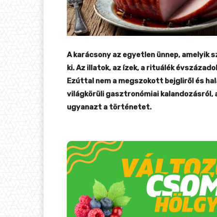
A karácsony az egyetlen ünnep, amelyik s
ki. Az illatok, az ízek, a rituálék évszáza
Ezúttal nem a megszokott bejgliről és hal
világkörüli gasztronómiai kalandozásról, 
ugyanazt a történetet.