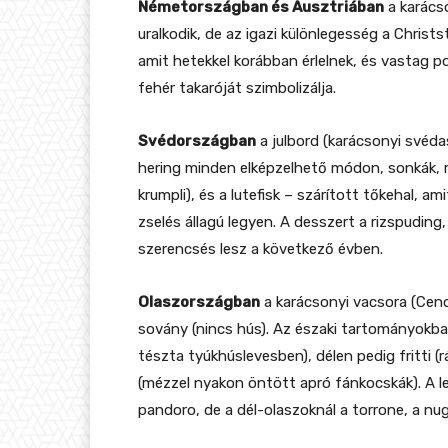
Németországban és Ausztriában
a karácso
uralkodik, de az igazi különlegesség a Christ
amit hetekkel korábban érlelnek, és vastag 
fehér takaróját szimbolizálja.
Svédországban
a julbord (karácsonyi svéda
hering minden elképzelhető módon, sonkák, 
krumpli), és a lutefisk – szárított tőkehal, a
zselés állagú legyen. A desszert a rizspuding
szerencsés lesz a következő évben.
Olaszországban
a karácsonyi vacsora (Cen
sovány (nincs hús). Az északi tartományokba
tészta tyúkhúslevesben), délen pedig fritti (
(mézzel nyakon öntött apró fánkocskák). A 
pandoro, de a dél-olaszoknál a torrone, a nug