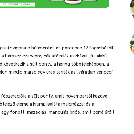
gilia) szigorúan húsmentes és pontosan 12 fogásból áll
 a barszcz czerwony céklafőzelék uszkával (fül alakú,
 következik a sült ponty, a hering többféleképpen, a
lon mindig marad egy üres teríték az „váratlan vendég”
 főszereplője a sült ponty, amit novembertől kezdve
ötelező eleme a krumplisaláta majonézzel és a
egy fonott, mazsolás, mandulás briós, amit porrá őrölt