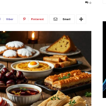
190
0
Viber
Pinterest
Email