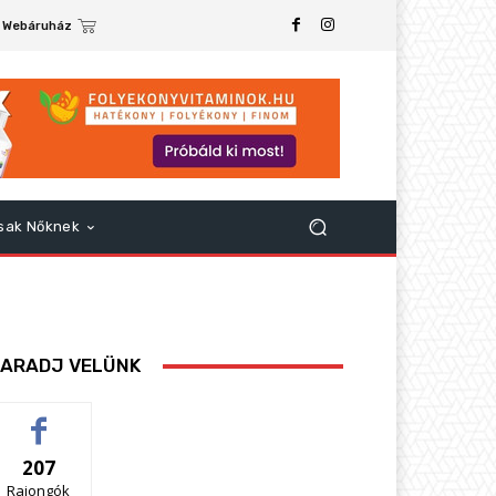
Webáruház
sak Nőknek
ARADJ VELÜNK
207
Rajongók