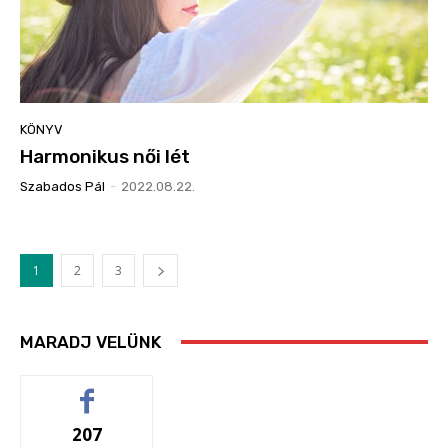
KÖNYV
Harmonikus női lét
Szabados Pál
-
2022.08.22.
1
2
3
MARADJ VELÜNK
207