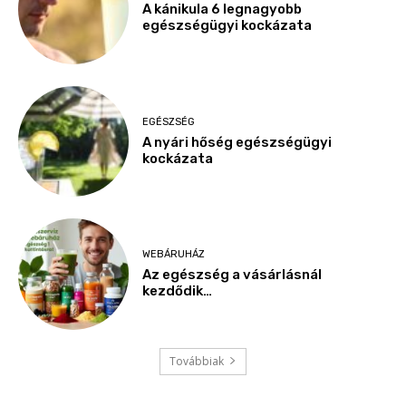
A kánikula 6 legnagyobb
egészségügyi kockázata
EGÉSZSÉG
A nyári hőség egészségügyi
kockázata
WEBÁRUHÁZ
Az egészség a vásárlásnál
kezdődik…
Továbbiak