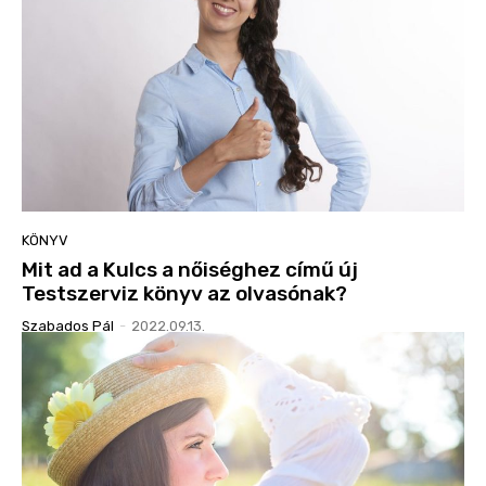
KÖNYV
Mit ad a Kulcs a nőiséghez című új
Testszerviz könyv az olvasónak?
Szabados Pál
-
2022.09.13.