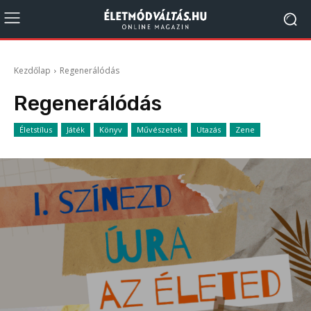
Kezdőlap
Regenerálódás
Regenerálódás
Életstílus
Játék
Könyv
Művészetek
Utazás
Zene