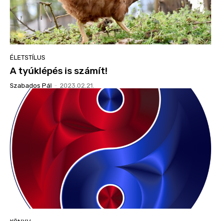
ÉLETSTÍLUS
A tyúklépés is számít!
Szabados Pál
-
2023.02.21.