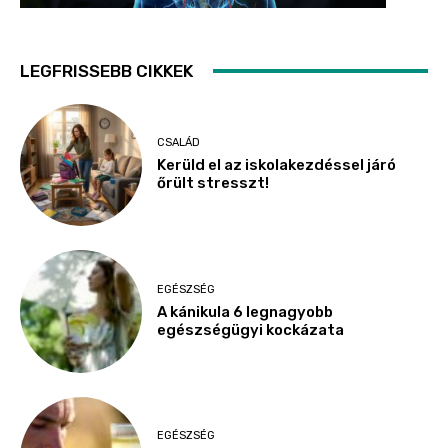
LEGFRISSEBB CIKKEK
CSALÁD
Kerüld el az iskolakezdéssel járó
őrült stresszt!
EGÉSZSÉG
A kánikula 6 legnagyobb
egészségügyi kockázata
EGÉSZSÉG