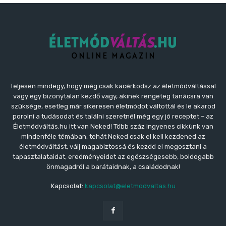
Teljesen mindegy, hogy még csak kacérkodsz az életmódváltással
vagy egy bizonytalan kezdő vagy, akinek rengeteg tanácsra van
szüksége, esetleg már sikeresen életmódot váltottál és le akarod
porolni a tudásodat és találni szeretnél még egy jó receptet – az
Életmódváltás.hu itt van Neked! Több száz ingyenes cikkünk van
mindenféle témában, tehát Neked csak el kell kezdened az
életmódváltást, válj magabiztossá és kezdd el megosztani a
tapasztalataidat, eredményeidet az egészségesebb, boldogabb
önmagadról a barátaidnak, a családodnak!
Kapcsolat:
kapcsolat@eletmodvaltas.hu