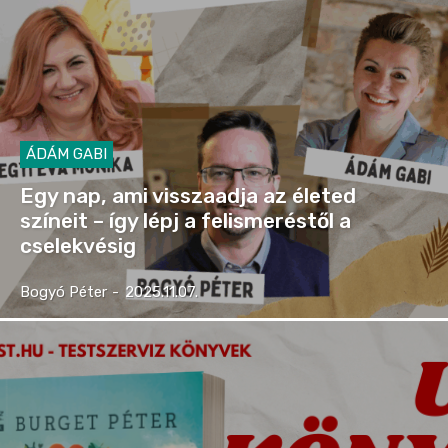
ÁDÁM GABI
Egy nap, ami visszaadja az életed
színeit – így lépj a felismeréstől a
cselekvésig
Bogyó Péter
-
2025.11.07.