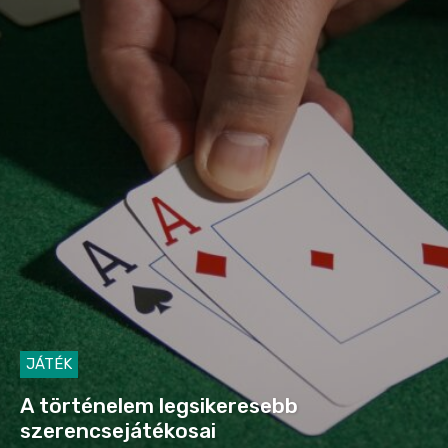
JÁTÉK
A történelem legsikeresebb
szerencsejátékosai