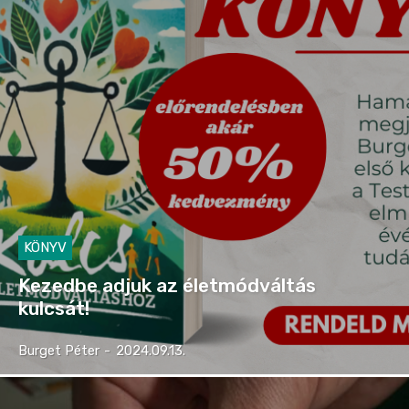
KÖNYV
Kezedbe adjuk az életmódváltás
kulcsát!
Burget Péter
-
2024.09.13.