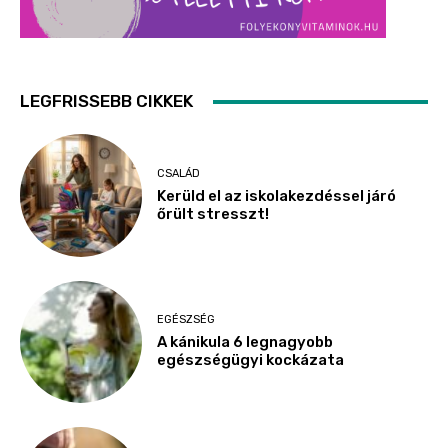
LEGFRISSEBB CIKKEK
CSALÁD
Kerüld el az iskolakezdéssel járó
őrült stresszt!
EGÉSZSÉG
A kánikula 6 legnagyobb
egészségügyi kockázata