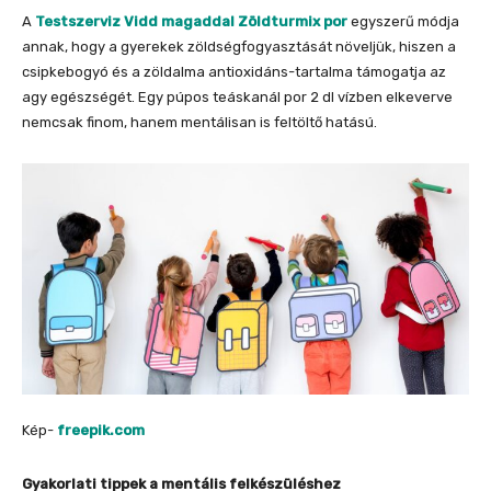
A
Testszerviz Vidd magaddal Zöldturmix por
egyszerű módja
annak, hogy a gyerekek zöldségfogyasztását növeljük, hiszen a
csipkebogyó és a zöldalma antioxidáns-tartalma támogatja az
agy egészségét. Egy púpos teáskanál por 2 dl vízben elkeverve
nemcsak finom, hanem mentálisan is feltöltő hatású.
Kép-
freepik.com
Gyakorlati tippek a mentális felkészüléshez