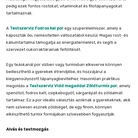
pedig ezek fontos rostokat, vitaminokat és fitotápanyagokat
tartalmaznak.
A
Testszerviz Fodros kel por
egy szuperélelmiszer, amely a
káposzták ősi, nemesítetlen változatából készül. Magas rost- és
káliumtartalma támogatja az energiatermelést, és segíti a
szervezet cukorraktárainak feltöltését.
Egy teáskanál por vízben vagy turmixban elkeverve könnyen
beilleszthető a gyerekek étrendjébe, és hozzájárul a
kiegyensúlyozott tápanyagbevitelhez. Hasonlóan praktikus
megoldás a
Testszerviz Vidd magaddal Zöldturmix por
, amely
spenótot, fodros kelt, csipkebogyót, sárgarépát és zöldalmát
tartalmaz. Ez a por ideális választás azoknak a gyerekeknek, akik
nem szívesen esznek zöldséget, de egy finom, könnyen
elkészíthető turmix formájában szívesebben fogyasztják.
Alvás és testmozgás