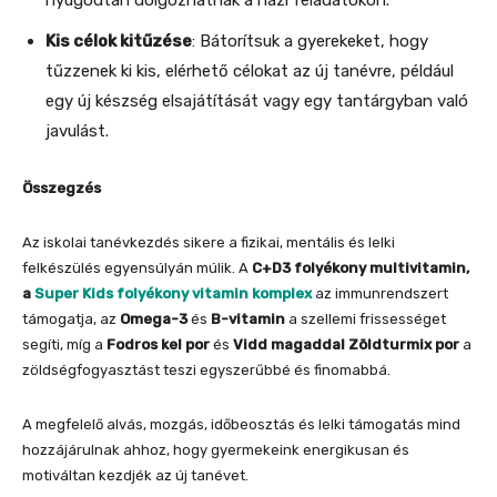
nyugodtan dolgozhatnak a házi feladatokon.
Kis célok kitűzése
: Bátorítsuk a gyerekeket, hogy
tűzzenek ki kis, elérhető célokat az új tanévre, például
egy új készség elsajátítását vagy egy tantárgyban való
javulást.
Összegzés
Az iskolai tanévkezdés sikere a fizikai, mentális és lelki
felkészülés egyensúlyán múlik. A
C+D3 folyékony multivitamin,
a
Super Kids folyékony vitamin komplex
az immunrendszert
támogatja, az
Omega-3
és
B-vitamin
a szellemi frissességet
segíti, míg a
Fodros kel por
és
Vidd magaddal Zöldturmix por
a
zöldségfogyasztást teszi egyszerűbbé és finomabbá.
A megfelelő alvás, mozgás, időbeosztás és lelki támogatás mind
hozzájárulnak ahhoz, hogy gyermekeink energikusan és
motiváltan kezdjék az új tanévet.