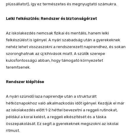
plüssállatot), így ez természetes és megnyugtató számukra.
Lelki felkészülés: Rendszer és biztonságérzet
Az iskolakezdés nemcsak fizikai és mentális, hanem lelki
felkészülést is igényel. A nyári szabadság után a gyerekeknek
nehéz lehet visszaszokni a rendszerezett napirendhez, és sokan
szoronghatnak az új kihívások miatt. A szülők szerepe
kulcsfontosságú abban, hogy támogató környezetet
teremtsenek.
Rendszer kiépítése
A nyári szünidő laza napirendje után a strukturált
hétköznapokhoz való alkalmazkodás időt igényel. Kezdjük el már
az iskolakezdés előtt 1-2 héttel bevezetni a reggeli rutinokat,
például a korai kelést, a reggeli elkészítését és a táska
összepakolását. Ez segít a gyerekeknek megszokni az iskolai
ritmust.