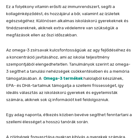
Ez a folyékony vitamin erősíti az immunrendszert, segíti a
kollagénképződést, és hozzájárul a bőr, valamint az ízületek
egészségéhez. Különösen alkalmas iskoláskorú gyerekeknek és
tinédzsereknek, akiknek extra védelemre van szükségük a
megfázások ellen az őszi időszakban.
Az omega-3 zsírsavak kulcsfontosságúak az agy fejlődéséhez és
a koncentráció javításához, ami az iskolai teljesítmény
szempontjából elengedhetetlen. Tanulmányok szerint az omega-
3 segíthet a tanulási nehézségek csökkentésében és a memória
támogatásában. A
Omega-3 termékek
halolajból készülnek,
EPA- és DHA-tartalmuk támogatja a szellemi frissességet, így
ideális választás az iskoláskorú gyerekek és egyetemisták
számára, akiknek sok új információt kell feldolgozniuk.
Egy adag naponta, étkezés közben bevéve segíthet fenntartani a
szellemi élességet a hosszú tanórák során.
A zöldségek fogyasztása gyakran kihívás a gyerekek számára,