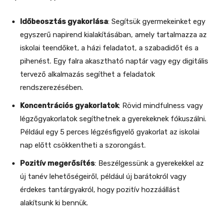
Időbeosztás gyakorlása
: Segítsük gyermekeinket egy
egyszerű napirend kialakításában, amely tartalmazza az
iskolai teendőket, a házi feladatot, a szabadidőt és a
pihenést. Egy falra akasztható naptár vagy egy digitális
tervező alkalmazás segíthet a feladatok
rendszerezésében.
Koncentrációs gyakorlatok
: Rövid mindfulness vagy
légzőgyakorlatok segíthetnek a gyerekeknek fókuszálni.
Például egy 5 perces légzésfigyelő gyakorlat az iskolai
nap előtt csökkentheti a szorongást.
Pozitív megerősítés
: Beszélgessünk a gyerekekkel az
új tanév lehetőségeiről, például új barátokról vagy
érdekes tantárgyakról, hogy pozitív hozzáállást
alakítsunk ki bennük.