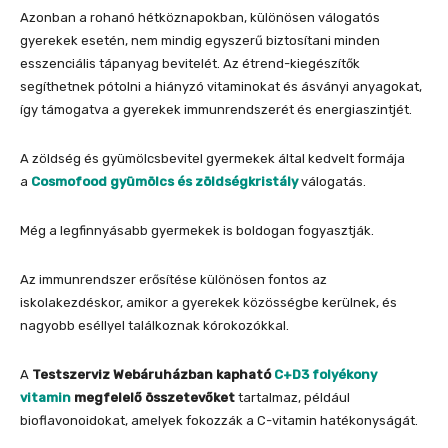
Azonban a rohanó hétköznapokban, különösen válogatós
gyerekek esetén, nem mindig egyszerű biztosítani minden
esszenciális tápanyag bevitelét. Az étrend-kiegészítők
segíthetnek pótolni a hiányzó vitaminokat és ásványi anyagokat,
így támogatva a gyerekek immunrendszerét és energiaszintjét.
A zöldség és gyümölcsbevitel gyermekek által kedvelt formája
a
Cosmofood gyümölcs és zöldségkristály
válogatás.
Még a legfinnyásabb gyermekek is boldogan fogyasztják.
Az immunrendszer erősítése különösen fontos az
iskolakezdéskor, amikor a gyerekek közösségbe kerülnek, és
nagyobb eséllyel találkoznak kórokozókkal.
A
Testszerviz Webáruházban kapható
C+D3 folyékony
vitamin
megfelelő összetevőket
tartalmaz, például
bioflavonoidokat, amelyek fokozzák a C-vitamin hatékonyságát.