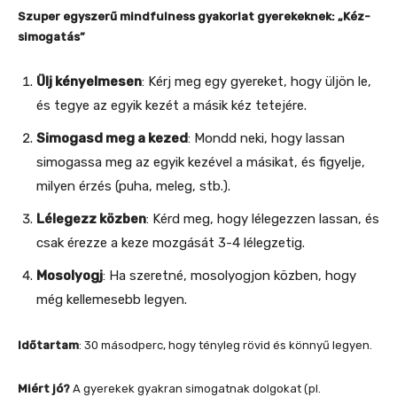
Szuper egyszerű mindfulness gyakorlat gyerekeknek: „Kéz-
simogatás”
Ülj kényelmesen
: Kérj meg egy gyereket, hogy üljön le,
és tegye az egyik kezét a másik kéz tetejére.
Simogasd meg a kezed
: Mondd neki, hogy lassan
simogassa meg az egyik kezével a másikat, és figyelje,
milyen érzés (puha, meleg, stb.).
Lélegezz közben
: Kérd meg, hogy lélegezzen lassan, és
csak érezze a keze mozgását 3-4 lélegzetig.
Mosolyogj
: Ha szeretné, mosolyogjon közben, hogy
még kellemesebb legyen.
Időtartam
: 30 másodperc, hogy tényleg rövid és könnyű legyen.
Miért jó?
A gyerekek gyakran simogatnak dolgokat (pl.