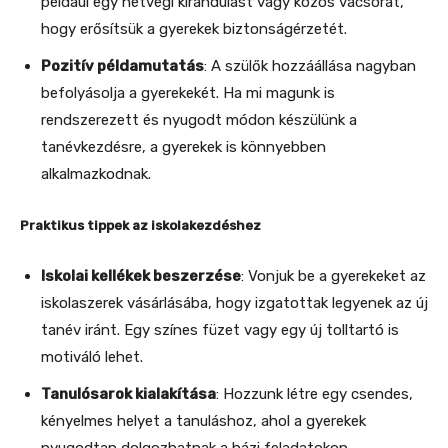
például egy hétvégi kirándulást vagy közös vacsorát,
hogy erősítsük a gyerekek biztonságérzetét.
Pozitív példamutatás
: A szülők hozzáállása nagyban
befolyásolja a gyerekekét. Ha mi magunk is
rendszerezett és nyugodt módon készülünk a
tanévkezdésre, a gyerekek is könnyebben
alkalmazkodnak.
Praktikus tippek az iskolakezdéshez
Iskolai kellékek beszerzése
: Vonjuk be a gyerekeket az
iskolaszerek vásárlásába, hogy izgatottak legyenek az új
tanév iránt. Egy színes füzet vagy egy új tolltartó is
motiváló lehet.
Tanulósarok kialakítása
: Hozzunk létre egy csendes,
kényelmes helyet a tanuláshoz, ahol a gyerekek