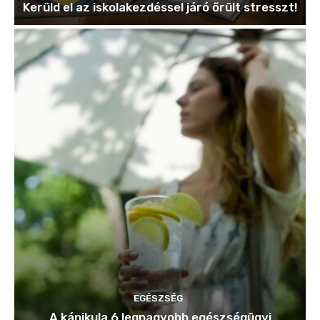
Kerüld el az iskolakezdéssel járó őrült stresszt!
EGÉSZSÉG
A kánikula 6 legnagyobb egészségügyi