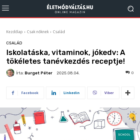
Kezdőlap
Csak nőknek
Család
CSALÁD
Iskolatáska, vitaminok, jókedv: A
tökéletes tanévkezdés receptje!
Írta:
Burget Péter
208
0
2025.08.04.
Facebook
Linkedin
Viber