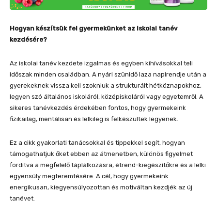
Hogyan készítsük fel gyermekünket az iskolai tanév
kezdésére?
Az iskolai tanév kezdete izgalmas és egyben kihívásokkal teli
időszak minden családban. A nyári szünidő laza napirendje után a
gyerekeknek vissza kell szokniuk a strukturált hétköznapokhoz,
legyen szó általános iskoláról, középiskoláról vagy egyetemről. A
sikeres tanévkezdés érdekében fontos, hogy gyermekeink
fizikailag, mentálisan és lelkileg is felkészültek legyenek.
Ez a cikk gyakorlati tanácsokkal és tippekkel segít, hogyan
támogathatjuk őket ebben az átmenetben, különös figyelmet
fordítva a megfelelő táplálkozásra, étrend-kiegészítőkre és a lelki
egyensúly megteremtésére. A cél, hogy gyermekeink
energikusan, kiegyensúlyozottan és motiváltan kezdjék az új
tanévet.