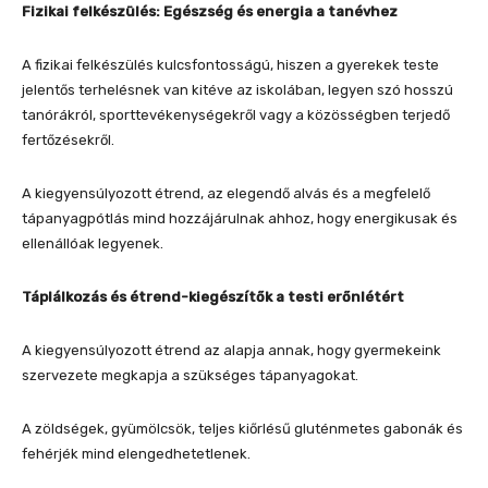
Fizikai felkészülés: Egészség és energia a tanévhez
A fizikai felkészülés kulcsfontosságú, hiszen a gyerekek teste
jelentős terhelésnek van kitéve az iskolában, legyen szó hosszú
tanórákról, sporttevékenységekről vagy a közösségben terjedő
fertőzésekről.
A kiegyensúlyozott étrend, az elegendő alvás és a megfelelő
tápanyagpótlás mind hozzájárulnak ahhoz, hogy energikusak és
ellenállóak legyenek.
Táplálkozás és étrend-kiegészítők a testi erőnlétért
A kiegyensúlyozott étrend az alapja annak, hogy gyermekeink
szervezete megkapja a szükséges tápanyagokat.
A zöldségek, gyümölcsök, teljes kiőrlésű gluténmetes gabonák és
fehérjék mind elengedhetetlenek.