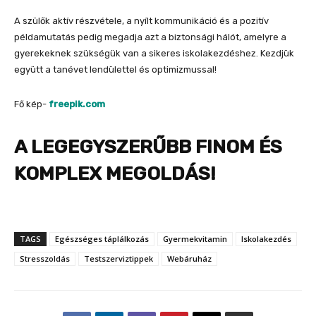
A szülők aktív részvétele, a nyílt kommunikáció és a pozitív
példamutatás pedig megadja azt a biztonsági hálót, amelyre a
gyerekeknek szükségük van a sikeres iskolakezdéshez. Kezdjük
együtt a tanévet lendülettel és optimizmussal!
Fő kép-
freepik.com
A LEGEGYSZERŰBB FINOM ÉS
KOMPLEX MEGOLDÁS!
TAGS
Egészséges táplálkozás
Gyermekvitamin
Iskolakezdés
Stresszoldás
Testszerviztippek
Webáruház