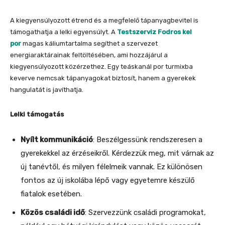
A kiegyensúlyozott étrend és a megfelelő tápanyagbevitel is
támogathatja a lelki egyensúlyt. A
Testszerviz Fodros kel
por
magas káliumtartalma segíthet a szervezet
energiaraktárainak feltöltésében, ami hozzájárul a
kiegyensúlyozott közérzethez. Egy teáskanál por turmixba
keverve nemcsak tápanyagokat biztosít, hanem a gyerekek
hangulatát is javíthatja.
Lelki támogatás
Nyílt kommunikáció
: Beszélgessünk rendszeresen a
gyerekekkel az érzéseikről. Kérdezzük meg, mit várnak az
új tanévtől, és milyen félelmeik vannak. Ez különösen
fontos az új iskolába lépő vagy egyetemre készülő
fiatalok esetében.
Közös családi idő
: Szervezzünk családi programokat,