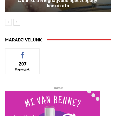
A kánikula 6 legnagyobb egészségügyi
kockázata
MARADJ VELÜNK
207
Rajongók
- Hirdetés -