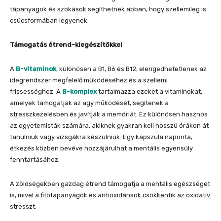
tápanyagok és szokások segíthetnek abban, hogy szellemileg is
csúcsformában legyenek.
Támogatás étrend-kiegészítőkkel
A
B-vitaminok
, különösen a B1, B6 és B12, elengedhetetlenek az
idegrendszer megfelelő működéséhez és a szellemi
frissességhez. A
B-komplex
tartalmazza ezeket a vitaminokat,
amelyek támogatják az agy működését, segítenek a
stresszkezelésben és javítják a memóriát. Ez különösen hasznos
az egyetemisták számára, akiknek gyakran kell hosszú órákon át
tanulniuk vagy vizsgákra készülniük. Egy kapszula naponta,
étkezés közben bevéve hozzájárulhat a mentális egyensúly
fenntartásához.
A zöldségekben gazdag étrend támogatja a mentális egészséget
is, mivel a fitotápanyagok és antioxidánsok csökkentik az oxidatív
stresszt.