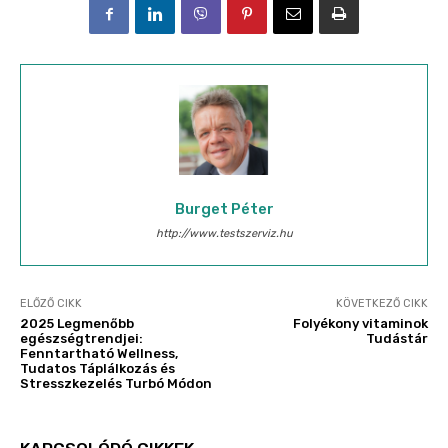
Burget Péter
http://www.testszerviz.hu
ELŐZŐ CIKK
KÖVETKEZŐ CIKK
2025 Legmenőbb
Folyékony vitaminok
egészségtrendjei:
Tudástár
Fenntartható Wellness,
Tudatos Táplálkozás és
Stresszkezelés Turbó Módon