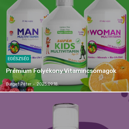
EGÉSZSÉG
Prémium Folyékony Vitamincsomagok
Burget Péter
-
2025.09.18.