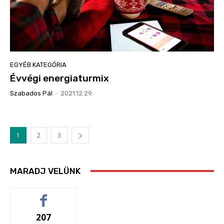
EGYÉB KATEGÓRIA
Évvégi energiaturmix
Szabados Pál
-
2021.12.29.
1
2
3
MARADJ VELÜNK
207