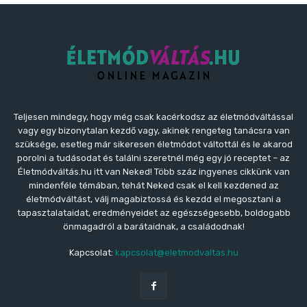
Teljesen mindegy, hogy még csak kacérkodsz az életmódváltással
vagy egy bizonytalan kezdő vagy, akinek rengeteg tanácsra van
szüksége, esetleg már sikeresen életmódot váltottál és le akarod
porolni a tudásodat és találni szeretnél még egy jó receptet – az
Életmódváltás.hu itt van Neked! Több száz ingyenes cikkünk van
mindenféle témában, tehát Neked csak el kell kezdened az
életmódváltást, válj magabiztossá és kezdd el megosztani a
tapasztalataidat, eredményeidet az egészségesebb, boldogabb
önmagadról a barátaidnak, a családodnak!
Kapcsolat:
kapcsolat@eletmodvaltas.hu