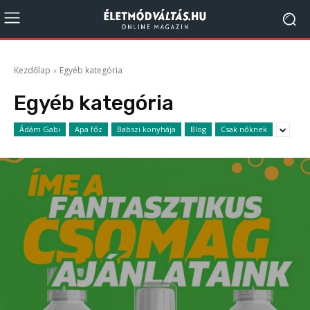
Kezdőlap
Egyéb kategória
Egyéb kategória
Ádám Gabi
Apa főz
Babszi konyhája
Blog
Csak nőknek