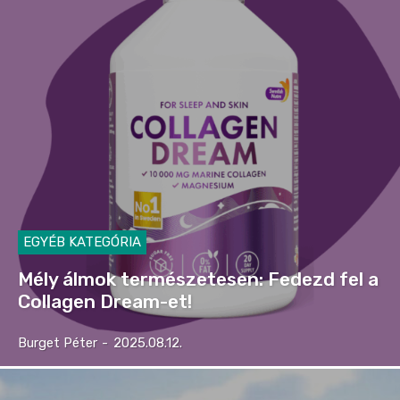
EGYÉB KATEGÓRIA
Mély álmok természetesen: Fedezd fel a
Collagen Dream-et!
Burget Péter
-
2025.08.12.