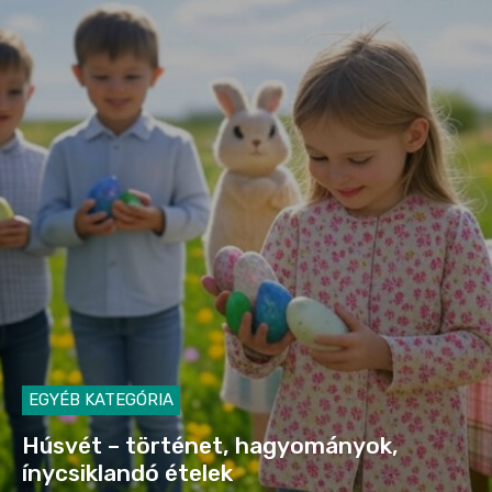
EGYÉB KATEGÓRIA
Húsvét – történet, hagyományok,
ínycsiklandó ételek