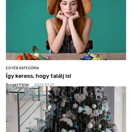
EGYÉB KATEGÓRIA
Így keress, hogy találj is!
Burget Péter
-
2022.03.21.