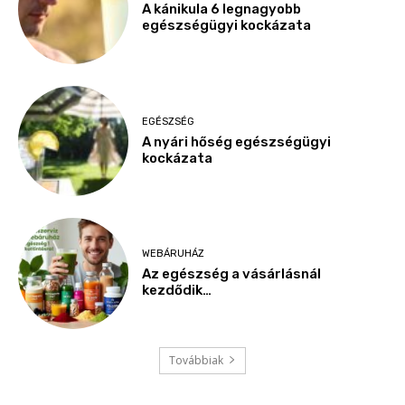
A kánikula 6 legnagyobb
egészségügyi kockázata
EGÉSZSÉG
A nyári hőség egészségügyi
kockázata
WEBÁRUHÁZ
Az egészség a vásárlásnál
kezdődik…
Továbbiak