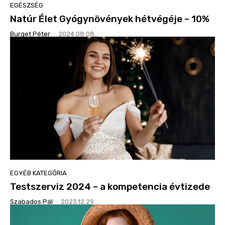
EGÉSZSÉG
Natúr Élet Gyógynövények hétvégéje – 10%
Burget Péter
-
2024.08.08.
EGYÉB KATEGÓRIA
Testszerviz 2024 – a kompetencia évtizede
Szabados Pál
-
2023.12.29.