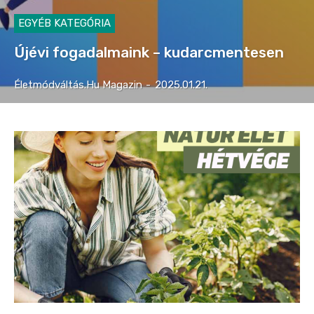
EGYÉB KATEGÓRIA
Újévi fogadalmaink – kudarcmentesen
Életmódváltás.hu Magazin
-
2025.01.21.