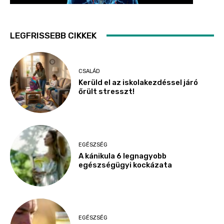
LEGFRISSEBB CIKKEK
CSALÁD
Kerüld el az iskolakezdéssel járó
őrült stresszt!
EGÉSZSÉG
A kánikula 6 legnagyobb
egészségügyi kockázata
EGÉSZSÉG