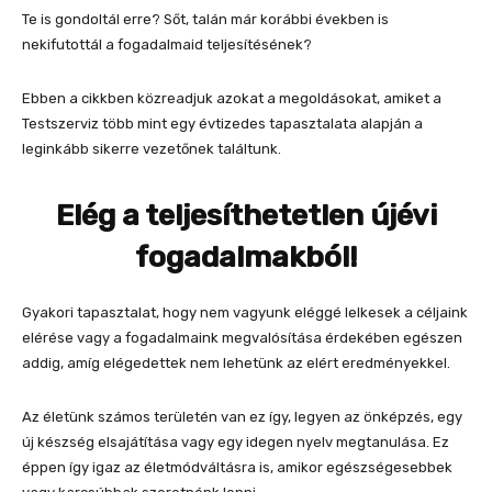
Te is gondoltál erre? Sőt, talán már korábbi években is
nekifutottál a fogadalmaid teljesítésének?
Ebben a cikkben közreadjuk azokat a megoldásokat, amiket a
Testszerviz több mint egy évtizedes tapasztalata alapján a
leginkább sikerre vezetőnek találtunk.
Elég a teljesíthetetlen újévi
fogadalmakból!
Gyakori tapasztalat, hogy nem vagyunk eléggé lelkesek a céljaink
elérése vagy a fogadalmaink megvalósítása érdekében egészen
addig, amíg elégedettek nem lehetünk az elért eredményekkel.
Az életünk számos területén van ez így, legyen az önképzés, egy
új készség elsajátítása vagy egy idegen nyelv megtanulása. Ez
éppen így igaz az életmódváltásra is, amikor egészségesebbek