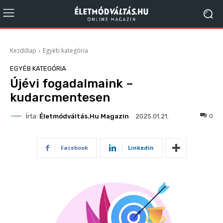
Kezdőlap
Egyéb kategória
EGYÉB KATEGÓRIA
Újévi fogadalmaink –
kudarcmentesen
Írta:
Életmódváltás.hu Magazin
81
0
2025.01.21.
Facebook
Linkedin