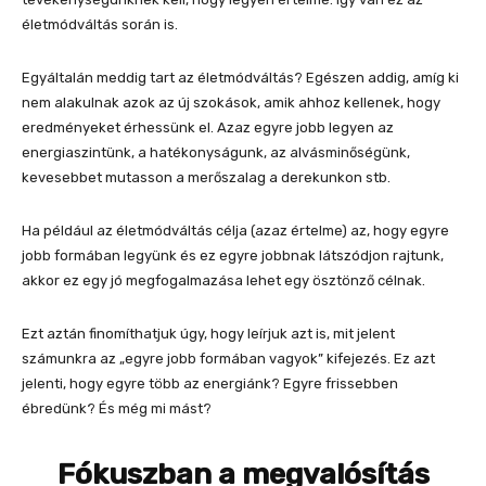
életmódváltás során is.
Egyáltalán meddig tart az életmódváltás? Egészen addig, amíg ki
nem alakulnak azok az új szokások, amik ahhoz kellenek, hogy
eredményeket érhessünk el. Azaz egyre jobb legyen az
energiaszintünk, a hatékonyságunk, az alvásminőségünk,
kevesebbet mutasson a merőszalag a derekunkon stb.
Ha például az életmódváltás célja (azaz értelme) az, hogy egyre
jobb formában legyünk és ez egyre jobbnak látszódjon rajtunk,
akkor ez egy jó megfogalmazása lehet egy ösztönző célnak.
Ezt aztán finomíthatjuk úgy, hogy leírjuk azt is, mit jelent
számunkra az „egyre jobb formában vagyok” kifejezés. Ez azt
jelenti, hogy egyre több az energiánk? Egyre frissebben
ébredünk? És még mi mást?
Fókuszban a megvalósítás