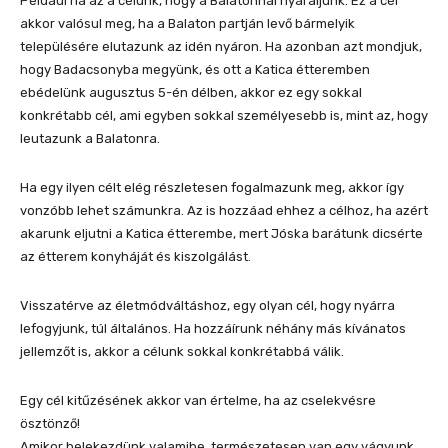
Például ha az a célunk, hogy a Balatonnál nyaraljunk. Ez a cél
akkor valósul meg, ha a Balaton partján levő bármelyik
településére elutazunk az idén nyáron. Ha azonban azt mondjuk,
hogy Badacsonyba megyünk, és ott a Katica étteremben
ebédelünk augusztus 5-én délben, akkor ez egy sokkal
konkrétabb cél, ami egyben sokkal személyesebb is, mint az, hogy
leutazunk a Balatonra.
Ha egy ilyen célt elég részletesen fogalmazunk meg, akkor így
vonzóbb lehet számunkra. Az is hozzáad ehhez a célhoz, ha azért
akarunk eljutni a Katica étterembe, mert Jóska barátunk dicsérte
az étterem konyháját és kiszolgálást.
Visszatérve az életmódváltáshoz, egy olyan cél, hogy nyárra
lefogyjunk, túl általános. Ha hozzáírunk néhány más kívánatos
jellemzőt is, akkor a célunk sokkal konkrétabbá válik.
Egy cél kitűzésének akkor van értelme, ha az cselekvésre
ösztönző!
Amikor belekezdünk valamibe, természetesen van egy vágyunk,