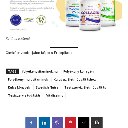
Kattints a képre!
Címkép: vectorjuice képe a Freepiken
TAGS
folyékenyvitaminok.hu
Folyékony kollagén
Folyékony multivitaminok
Kulcs az életmódváltáshoz
Kulcs könyvek
Swedish Nutra
Testszerviz életmódváltás
Testszerviz tudástár
Vitalissimo