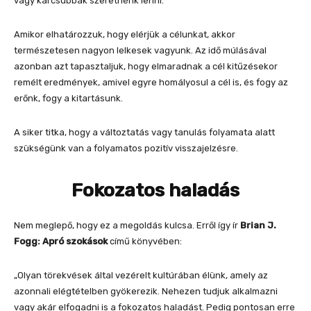
vagy karcsúbbak szeretnénk lenni.
Amikor elhatározzuk, hogy elérjük a célunkat, akkor
természetesen nagyon lelkesek vagyunk. Az idő múlásával
azonban azt tapasztaljuk, hogy elmaradnak a cél kitűzésekor
remélt eredmények, amivel egyre homályosul a cél is, és fogy az
erőnk, fogy a kitartásunk.
A siker titka, hogy a változtatás vagy tanulás folyamata alatt
szükségünk van a folyamatos pozitív visszajelzésre.
Fokozatos haladás
Nem meglepő, hogy ez a megoldás kulcsa. Erről így ír
Brian J.
Fogg: Apró szokások
című könyvében:
„Olyan törekvések által vezérelt kultúrában élünk, amely az
azonnali elégtételben gyökerezik. Nehezen tudjuk alkalmazni
vagy akár elfogadni is a fokozatos haladást. Pedig pontosan erre