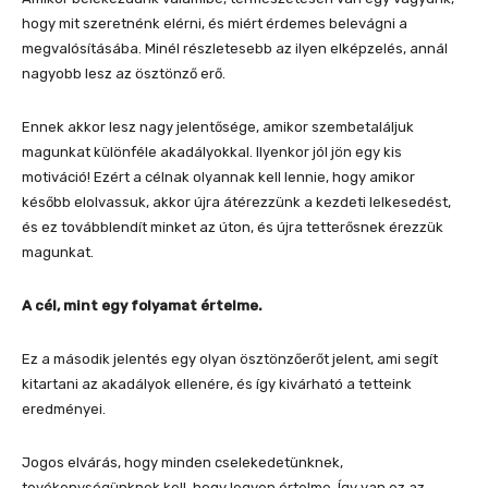
hogy mit szeretnénk elérni, és miért érdemes belevágni a
megvalósításába. Minél részletesebb az ilyen elképzelés, annál
nagyobb lesz az ösztönző erő.
Ennek akkor lesz nagy jelentősége, amikor szembetaláljuk
magunkat különféle akadályokkal. Ilyenkor jól jön egy kis
motiváció! Ezért a célnak olyannak kell lennie, hogy amikor
később elolvassuk, akkor újra átérezzünk a kezdeti lelkesedést,
és ez továbblendít minket az úton, és újra tetterősnek érezzük
magunkat.
A cél, mint egy folyamat értelme.
Ez a második jelentés egy olyan ösztönzőerőt jelent, ami segít
kitartani az akadályok ellenére, és így kivárható a tetteink
eredményei.
Jogos elvárás, hogy minden cselekedetünknek,
tevékenységünknek kell, hogy legyen értelme. Így van ez az