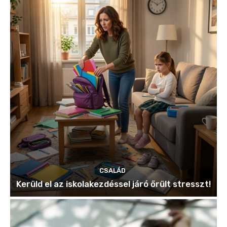
CSALÁD
Kerüld el az iskolakezdéssel járó őrült stresszt!