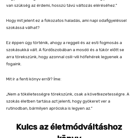
van szükség az érdemi, hosszú távú változás eléréséhez.”
Hogy mit jelent ez a fokozatos haladás, ami napi odafigyeléssel
szokássá válhat?
Ez éppen úgy történik, ahogy a reggeli és az esti fogmosás a
szokásukká vált. A fürdőszobában a mosdó és a tükör előtt se
arra törekszünk, hogy azonnal csili-vili hófehérek legyenek a
fogaink.
Mit ír a fenti könyv erről? Íme:
„Nem a tökéletességre törekszünk, csak a következetességre. A
szokás életben tartása azt jelenti, hogy gyökeret ver a
rutinodban, bármilyen aprócska is legyen az.”
Kulcs az életmódváltáshoz