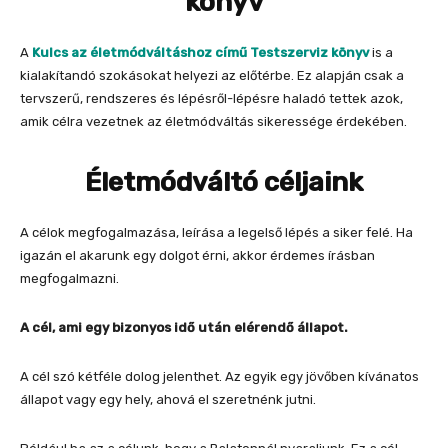
könyv
A
Kulcs az életmódváltáshoz című Testszerviz könyv
is a
kialakítandó szokásokat helyezi az előtérbe. Ez alapján csak a
tervszerű, rendszeres és lépésről-lépésre haladó tettek azok,
amik célra vezetnek az életmódváltás sikeressége érdekében.
Életmódváltó céljaink
A célok megfogalmazása, leírása a legelső lépés a siker felé. Ha
igazán el akarunk egy dolgot érni, akkor érdemes írásban
megfogalmazni.
A cél, ami egy bizonyos idő után elérendő állapot.
A cél szó kétféle dolog jelenthet. Az egyik egy jövőben kívánatos
állapot vagy egy hely, ahová el szeretnénk jutni.