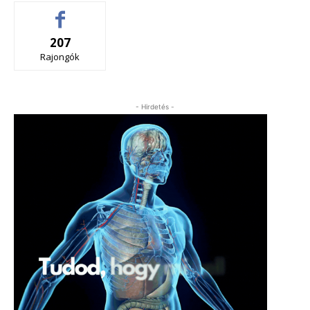
207
Rajongók
- Hirdetés -