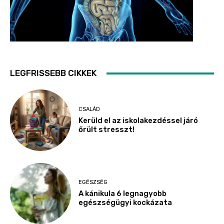
LEGFRISSEBB CIKKEK
CSALÁD
Kerüld el az iskolakezdéssel járó
őrült stresszt!
EGÉSZSÉG
A kánikula 6 legnagyobb
egészségügyi kockázata