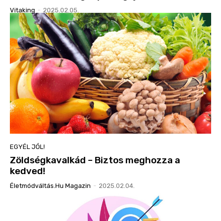
Vitaking
-
2025.02.05.
EGYÉL JÓL!
Zöldségkavalkád – Biztos meghozza a
kedved!
Életmódváltás.hu Magazin
-
2025.02.04.