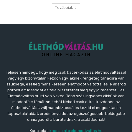
Továbbiak
Teljesen mindegy, hogy még csak kacérkodsz az életmódváltással
vagy egy bizonytalan kezdő vagy, akinek rengeteg tanácsra van
szüksége, esetleg már sikeresen életmódot váltottál és le akarod
porolni a tudásodat és találni szeretnél még egy jó receptet – az
Életmódváltás.hu itt van Neked! Több száz ingyenes cikkünk van
mindenféle témában, tehát Neked csak el kell kezdened az
életmódváltást, válj magabiztossá és kezdd el megosztani a
tapasztalataidat, eredményeidet az egészségesebb, boldogabb
önmagadról a barátaidnak, a családodnak!
Kapcsolat:
kapcsolat@eletmodvaltas.hu