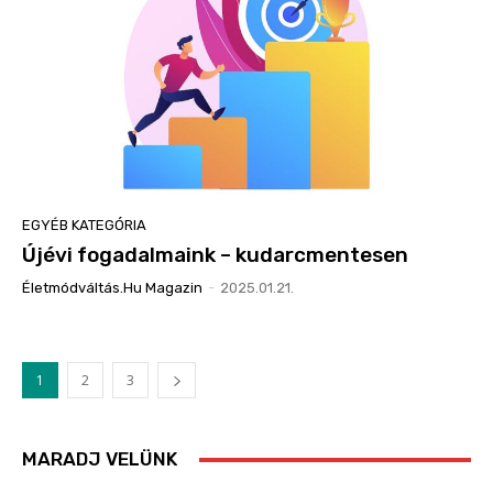
EGYÉB KATEGÓRIA
Újévi fogadalmaink – kudarcmentesen
Életmódváltás.hu Magazin
-
2025.01.21.
1
2
3
MARADJ VELÜNK