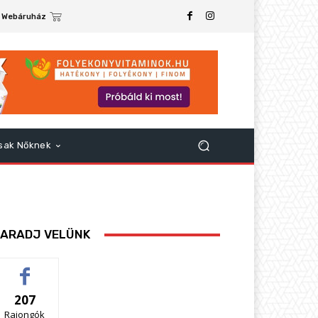
Webáruház
sak Nőknek
ARADJ VELÜNK
207
Rajongók