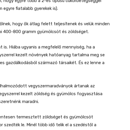
, hogy egyre több a 2-es típusú cukorbetegséggel
 egyre fiatalabb gyerekek is).
nek, hogy ők átlag felett teljesítenek és velük minden
api 400-800 gramm gyümölcsöt és zöldséget.
at is. Hiába ugyanis a megfelelő mennyiség, ha a
yszerrel kezelt növények hatóanyag tartalma meg se
es gazdálkodásból származó társaikét. És ez lenne a
elhalmozódott vegyszermaradványok ártanak az
gyszerrel kezelt zöldség és gyümölcs fogyasztása
szeretnénk maradni.
mentesen termesztett zöldséget és gyümölcsöt
r szedték le. Minél több idő telik el a szedéstől a