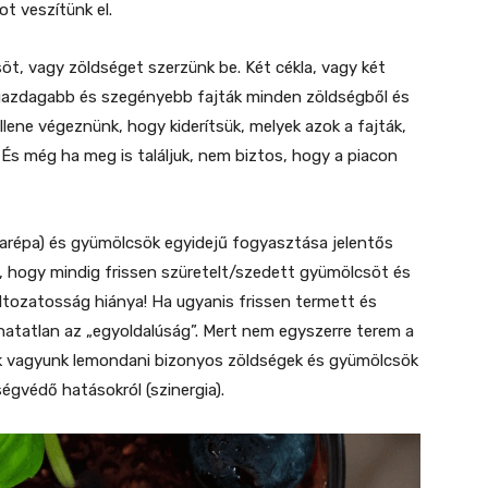
t veszítünk el.
t, vagy zöldséget szerzünk be. Két cékla, vagy két
azdagabb és szegényebb fajták minden zöldségből és
ene végeznünk, hogy kiderítsük, melyek azok a fajták,
s még ha meg is találjuk, nem biztos, hogy a piacon
rgarépa) és gyümölcsök egyidejű fogyasztása jelentős
a, hogy mindig frissen szüretelt/szedett gyümölcsöt és
áltozatosság hiánya! Ha ugyanis frissen termett és
hatatlan az „egyoldalúság”. Mert nem egyszerre terem a
ek vagyunk lemondani bizonyos zöldségek és gyümölcsök
gvédő hatásokról (szinergia).