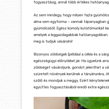
fogyasztásig, annál több értékes hatóanyago
Az sem mindegy, hogy milyen fajta gyümölcsö
alma sem egyforma – vannak tápanyagban g
gyümölcsből. Egész komoly kutatómunkát kell
amelyek a leggazdagabbak hatóanyagokban. É
meg is tudjuk vásárolni!
Bizonyos zöldségek (például a cékla és a sá
egészségügyi előnyökkel jár. Ha ügyelünk arr
zöldséget vásároljunk, gondot jelenthet a v
szüretelt növények kerülnek a tányérunkra, ó
szőlő és mondjuk a meggy. Ezért kénytelen
együttes fogyasztásából eredő extra egészsé