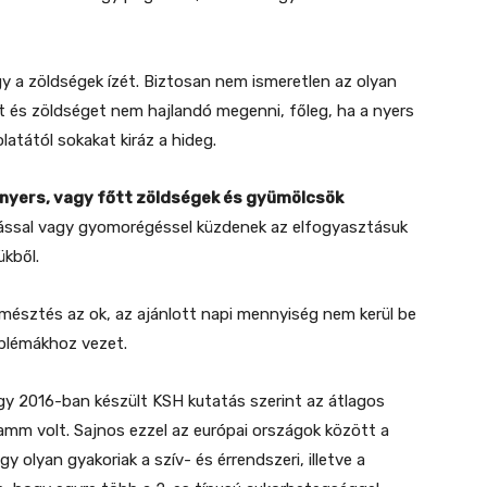
 a zöldségek ízét. Biztosan nem ismeretlen az olyan
öt és zöldséget nem hajlandó megenni, főleg, ha a nyers
atától sokakat kiráz a hideg.
 nyers, vagy főtt zöldségek és gyümölcsök
dással vagy gyomorégéssel küzdenek az elfogyasztásuk
ükből.
 emésztés az ok, az ajánlott napi mennyiség nem kerül be
blémákhoz vezet.
gy 2016-ban készült KSH kutatás szerint az átlagos
mm volt. Sajnos ezzel az európai országok között a
 olyan gyakoriak a szív- és érrendszeri, illetve a