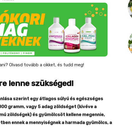
ni? Olvasd tovább a cikket, és tudd meg!
re lenne szükséged!
nlása szerint egy átlagos súlyú és egészséges
800 gramm, vagy 5 adag zöldséget (kivéve a
ú zöldségek) és gyümölcsöt kellene megennie,
esetben ennek a mennyiségnek a harmada gyümölcs, a