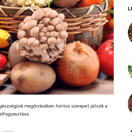
L
gészségünk megőrzésében fontos szerepet játszik a
elfogyasztása.
- Hirdetés -