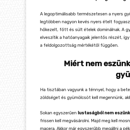
A legoptimálisabb természetesen a nyers gy
legtöbben nagyon kevés nyers ételt fogyaszt
hőkezelt, főtt és sült ételek dominálnak. 
elveszítik a hatóanyagaik jelentős részét, í
a feldolgozottság mértékétől függően.
Miért nem eszünk 
gyü
Ha tisztában vagyunk a ténnyel, hogy a bete
zöldséget és gyümölcsöt kell megennünk, a
Sokan egyszerűen
lustaságból nem eszünk
frissen kell megvásárolni. Majd meg kell mosni,
macera. Akkor már egyszerűbb megállni a pé