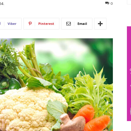
196
0
04.
Viber
Pinterest
Email