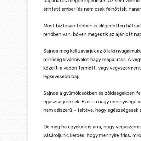
daganatos megbetegedések. Az sem véletlen
érintett ember (és nem csak felnőttek, hanem
Most biztosan többen is elégedetten hátradől
rendben van, bőven megeszik az ajánlott n
Sajnos meg kell zavarjuk az ő lelki nyugalmuk
minőség kívánnivalót hagy maga után. A veg
közelíti a vadon termett, vagy vegyszerment
legkevesebb baj.
Sajnos a gyümölcsökben és zöldségekben f
egészségünknek. Ezért a nagy mennyiségű ve
nem célszerű – feltéve, hogy egészségesek 
De még ha ügyelünk is arra, hogy vegyszer
vásároljunk, kérdés, hogy mennyire friss, miko