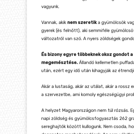
vagyunk.
Vannak, akik
nem szeretik
a gyümölcsök vagy
gyerek (és felnőtt), aki semmiféle gyümölcs
változatról van szó. A nyers zöldségek gondol
És bizony egyre többeknek okoz gondot a
megemésztése.
Állandó kellemetlen puffa
után, ezért egy idő után kihagyják az étrendj
Akár a lustaság, akár az utálat, akár a rossz
a szervezetbe, ami komoly egészségügyi pro
A helyzet Magyarországon nem túl rózsás. E
napi zöldség és gyümölcsfogyasztás 262 gra
sereghajtók között kullogunk. Nem csoda, hogy