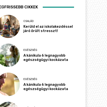
EGFRISSEBB CIKKEK
CSALÁD
Kerüld el az iskolakezdéssel
járó őrült stresszt!
EGÉSZSÉG
A kánikula 6 legnagyobb
egészségügyi kockázata
EGÉSZSÉG
A kánikula 6 legnagyobb
egészségügyi kockázata