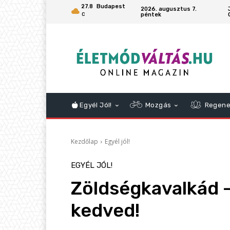
27.8
Budapest
2026. augusztus 7.
péntek
C
Egyél Jól!
Mozgás
Regene
Kezdőlap
Egyél jól!
EGYÉL JÓL!
Zöldségkavalkád 
kedved!