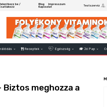
Jelentkezz be /
Blog
Impresszum
Testszerviz
Csatlakozz
Kapcsolat
rálódás
Receptek
Egészség
Jó Pap
C
M
– Biztos meghozza a