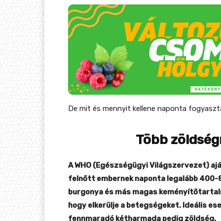
De mit és mennyit kellene naponta fogyaszta
Több zöldség
A WHO (Egészségügyi Világszervezet) ajá
felnőtt embernek naponta legalább 400-
burgonya és más magas keményítőtartalm
hogy elkerülje a betegségeket. Ideális 
fennmaradó kétharmada pedig zöldség.