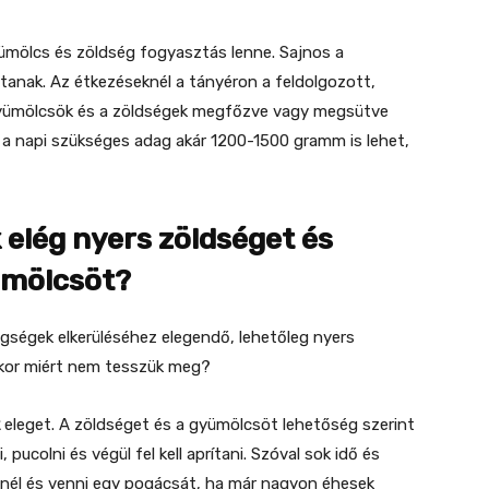
ümölcs és zöldség fogyasztás lenne. Sajnos a
anak. Az étkezéseknél a tányéron a feldolgozott,
A gyümölcsök és a zöldségek megfőzve vagy megsütve
gy a napi szükséges adag akár 1200-1500 gramm is lehet,
elég nyers zöldséget és
mölcsöt?
gségek elkerüléséhez elegendő, lehetőleg nyers
kkor miért nem tesszük meg?
eleget. A zöldséget és a gyümölcsöt lehetőség szerint
 pucolni és végül fel kell aprítani. Szóval sok idő és
knél és venni egy pogácsát, ha már nagyon éhesek