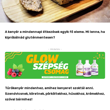
A kenyér a mindennapi étkezések egyik fő eleme. Mi lenne, ha
kipróbálnád gluténmentesen?
- Hirdetés -
Túrókenyér mindenhez, amihez kenyeret szoktál enni.
Szendvicsnek, köretnek, pörköltekhez, húsokhoz, krémekhez,
szóval bármihez!