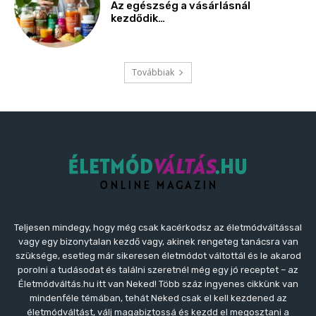
Teljesen mindegy, hogy még csak kacérkodsz az életmódváltással
vagy egy bizonytalan kezdő vagy, akinek rengeteg tanácsra van
szüksége, esetleg már sikeresen életmódot váltottál és le akarod
porolni a tudásodat és találni szeretnél még egy jó receptet – az
Életmódváltás.hu itt van Neked! Több száz ingyenes cikkünk van
mindenféle témában, tehát Neked csak el kell kezdened az
életmódváltást, válj magabiztossá és kezdd el megosztani a