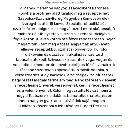
http://www.testszerviz.hu
V. Mányik Marianna vagyok, szakácsként Baroness
konyhája profilnév alatt találod meg a receptjeimet.
Szabolcs-Szatmár-Bereg Megyében Kemecsén élek,
Nyíregyházától 15 km-re. Szociális rehabilitációs
szakértőként dolgozok, a megváltozott munkaképességű
emberek élethelyzeteivel, szociális rehabilitációjával
foglalkozok. 10 éves korom óta főzök rendszeresen. Saját
magam tanultam meg a főzés alapjait az anyukámtól
ellesve, receptekből, szakácskönyvekből, külföldi
diákéveim és utazásaim alkalmával szerzett
tapasztalatokból. Szívesen kikacsintok vega, vegán és
nemzetközi (mediterrán, távol- keleti) és fúziós vonalra. A
főzéshez szorosan kapcsolódik a másik hobbim, a
kertészkedés. A gyümölcsök, a zöldségek, zöldfűszerek
nagy részét magam termelem meg. Rendszeresen kiemelik
a receptjeimet, nyerek versenyeket, kérik a receptjeimet
és a véleményemet. Külön megtiszteltetés számomra,
hogy a Testszerviz oldalán is bemutatkozhatok, hiszen
innen nagyon gyakran inspirálódok saját magam is.
Hálásan köszönöm a lehetőséget Burget Petinek!
ELŐZŐ CIKK
KÖVETKEZŐ CIKK