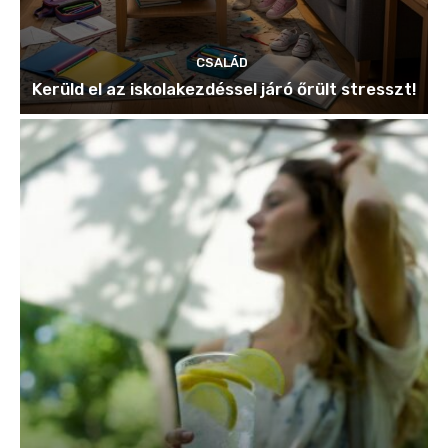
CSALÁD
Kerüld el az iskolakezdéssel járó őrült stresszt!