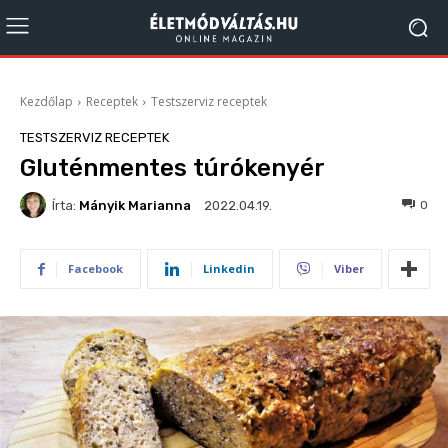
Kezdőlap
Receptek
Testszerviz receptek
TESTSZERVIZ RECEPTEK
Gluténmentes túrókenyér
Írta:
Mányik Marianna
980
0
2022.04.19.
Facebook
Linkedin
Viber