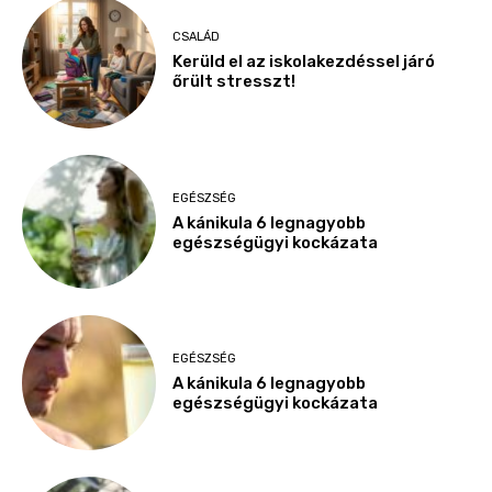
CSALÁD
Kerüld el az iskolakezdéssel járó
őrült stresszt!
EGÉSZSÉG
A kánikula 6 legnagyobb
egészségügyi kockázata
EGÉSZSÉG
A kánikula 6 legnagyobb
egészségügyi kockázata