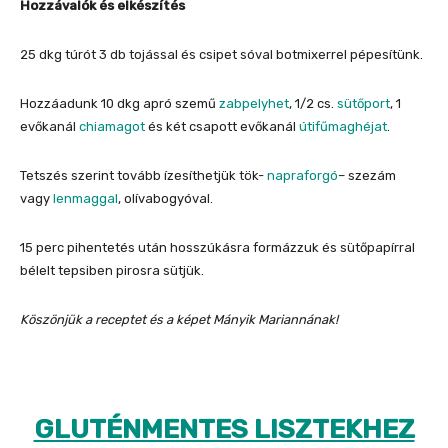
Hozzávalók és elkészítés
25 dkg túrót 3 db tojással és csipet sóval botmixerrel pépesítünk.
Hozzáadunk 10 dkg apró szemű
zabpelyhet
, 1/2 cs.
sütőport
, 1
evőkanál
chiamagot
és két csapott evőkanál
útifűmaghéjat
.
Tetszés szerint tovább ízesíthetjük tök-
napraforgó
– szezám
vagy
lenmaggal
, olívabogyóval.
15 perc pihentetés után hosszúkásra formázzuk és sütőpapírral
bélelt tepsiben pirosra sütjük.
Köszönjük a receptet és a képet Mányik Mariannának!
GLUTÉNMENTES LISZTEKHEZ