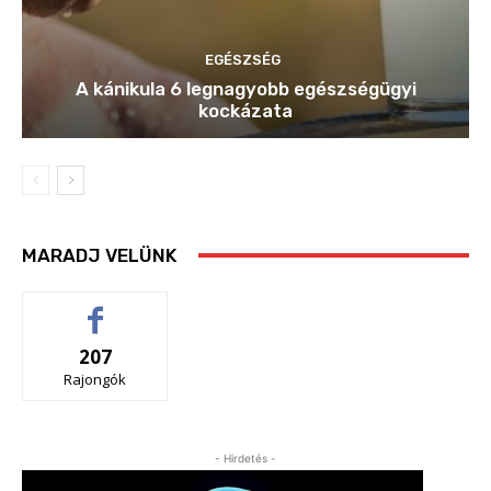
EGÉSZSÉG
A kánikula 6 legnagyobb egészségügyi
kockázata
MARADJ VELÜNK
207
Rajongók
- Hirdetés -