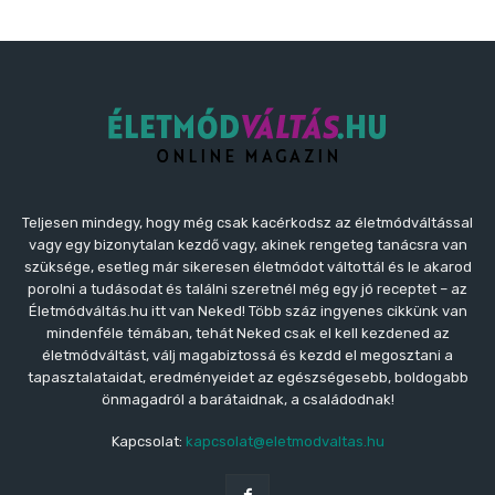
Teljesen mindegy, hogy még csak kacérkodsz az életmódváltással
vagy egy bizonytalan kezdő vagy, akinek rengeteg tanácsra van
szüksége, esetleg már sikeresen életmódot váltottál és le akarod
porolni a tudásodat és találni szeretnél még egy jó receptet – az
Életmódváltás.hu itt van Neked! Több száz ingyenes cikkünk van
mindenféle témában, tehát Neked csak el kell kezdened az
életmódváltást, válj magabiztossá és kezdd el megosztani a
tapasztalataidat, eredményeidet az egészségesebb, boldogabb
önmagadról a barátaidnak, a családodnak!
Kapcsolat:
kapcsolat@eletmodvaltas.hu