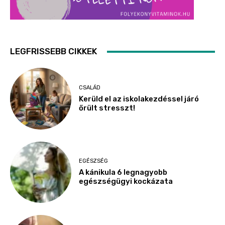
LEGFRISSEBB CIKKEK
CSALÁD
Kerüld el az iskolakezdéssel járó
őrült stresszt!
EGÉSZSÉG
A kánikula 6 legnagyobb
egészségügyi kockázata