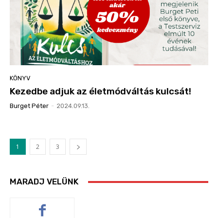
KÖNYV
Kezedbe adjuk az életmódváltás kulcsát!
Burget Péter
-
2024.09.13.
1
2
3
MARADJ VELÜNK