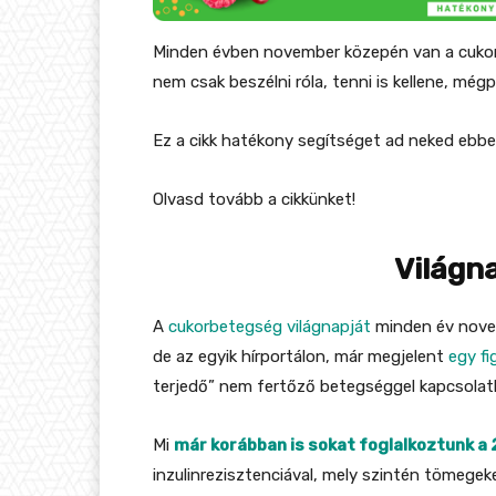
Minden évben november közepén van a cukor
nem csak beszélni róla, tenni is kellene, még
Ez a cikk hatékony segítséget ad neked ebbe
Olvasd tovább a cikkünket!
Világn
A
cukorbetegség világnapját
minden év novem
de az egyik hírportálon, már megjelent
egy fi
terjedő” nem fertőző betegséggel kapcsolat
Mi
már korábban is sokat foglalkoztunk a
inzulinrezisztenciával, mely szintén tömegek