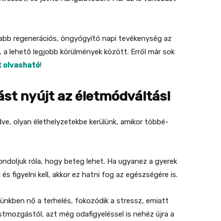
sabb regenerációs, öngyógyító napi tevékenység az
, a lehető legjobb körülmények között. Erről már sok
tt olvasható
!
st nyújt az életmódváltás!
ve, olyan élethelyzetekbe kerülünk, amikor többé-
ondoljuk róla, hogy beteg lehet. Ha ugyanez a gyerek
és figyelni kell, akkor ez hatni fog az egészségére is.
ünkben nő a terhelés, fokozódik a stressz, emiatt
stmozgástól, azt még odafigyeléssel is nehéz újra a