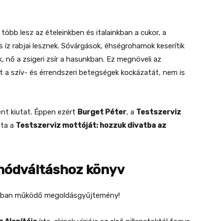
 több lesz az ételeinkben és italainkban a cukor, a
 íz rabjai lesznek. Sóvárgások, éhségrohamok keserítik
 nő a zsigeri zsír a hasunkban. Ez megnöveli az
nt a szív- és érrendszeri betegségek kockázatát, nem is
ent kiutat. Éppen ezért
Burget Péter
, a
Testszerviz
zta a
Testszerviz mottóját: hozzuk divatba az
tmódváltáshoz könyv
óban működő megoldásgyűjtemény!