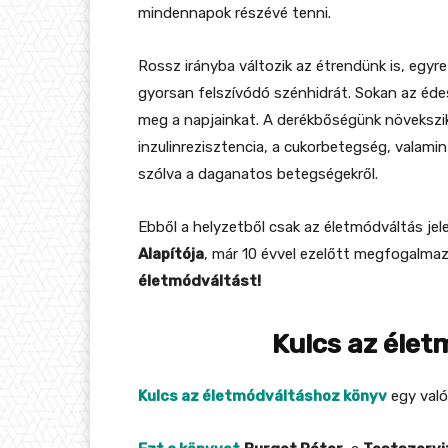
mindennapok részévé tenni.
Rossz irányba változik az étrendünk is, egyre
gyorsan felszívódó szénhidrát. Sokan az édes
meg a napjainkat. A derékbőségünk növekszik,
inzulinrezisztencia, a cukorbetegség, valami
szólva a daganatos betegségekről.
Ebből a helyzetből csak az életmódváltás jel
Alapítója
, már 10 évvel ezelőtt megfogalma
életmódváltást!
Kulcs az éle
Kulcs az életmódváltáshoz könyv
egy val