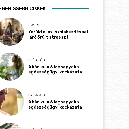
EGFRISSEBB CIKKEK
CSALÁD
Kerüld el az iskolakezdéssel
járó őrült stresszt!
EGÉSZSÉG
A kánikula 6 legnagyobb
egészségügyi kockázata
EGÉSZSÉG
A kánikula 6 legnagyobb
egészségügyi kockázata