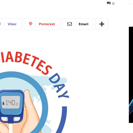
147
0
.
Viber
Pinterest
Email