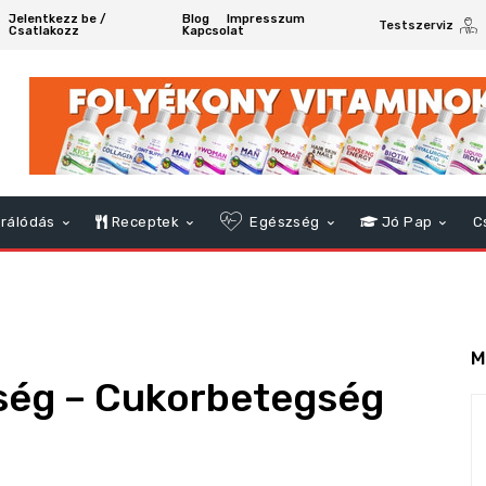
Jelentkezz be /
Blog
Impresszum
Testszerviz
Csatlakozz
Kapcsolat
rálódás
Receptek
Egészség
Jó Pap
C
M
ség – Cukorbetegség