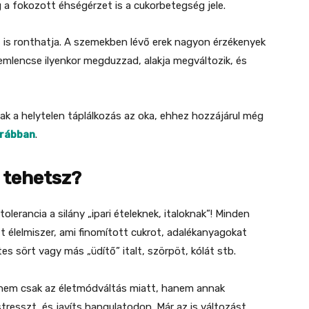
 a fokozott éhségérzet is a cukorbetegség jele.
 is ronthatja. A szemekben lévő erek nagyon érzékenyek
mlencse ilyenkor megduzzad, alakja megváltozik, és
ak a helytelen táplálkozás az oka, ehhez hozzájárul még
orábban
.
 tehetsz?
lerancia a silány „ipari ételeknek, italoknak”! Minden
ott élelmiszer, ami finomított cukrot, adalékanyagokat
s sört vagy más „üdítő” italt, szörpöt, kólát stb.
 nem csak az életmódváltás miatt, hanem annak
tresszt, és javíts hangulatodon. Már az is változást