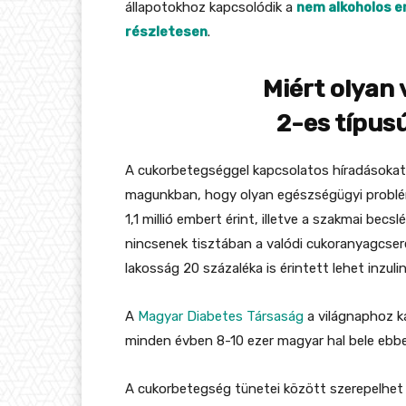
állapotokhoz kapcsolódik a
nem alkoholos er
részletesen
.
Miért olyan 
2-es típus
A cukorbetegséggel kapcsolatos híradásokat 
magunkban, hogy olyan egészségügyi problé
1,1 millió embert érint, illetve a szakmai bec
nincsenek tisztában a valódi cukoranyagcsere 
lakosság 20 százaléka is érintett lehet inzul
A
Magyar Diabetes Társaság
a világnaphoz k
minden évben 8-10 ezer magyar hal bele eb
A cukorbetegség tünetei között szerepelhet 