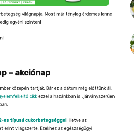
betegség világnapja. Most már tényleg érdemes lenne
pedig egyéni szinten!
n!
ap – akciónap
ber közepén tartják. Bár ez a dátum még előttünk áll,
gyelemfelkeltő cikk
ezzel a hazánkban is „járványszerűen
ban.
 2-es típusú cukorbetegséggel
, illetve az
et érint világszerte. Ezekhez az egészségügyi