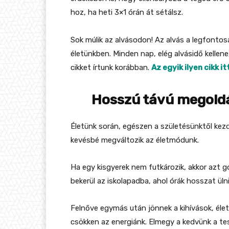
hoz, ha heti 3×1 órán át sétálsz.
Sok múlik az alvásodon! Az alvás a legfonto
életünkben. Minden nap, elég alvásidő kellene
cikket írtunk korábban.
Az egyik ilyen cikk i
Hosszú távú megoldá
Életünk során, egészen a születésünktől kezd
kevésbé megváltozik az életmódunk.
Ha egy kisgyerek nem futkározik, akkor azt g
bekerül az iskolapadba, ahol órák hosszat ülni 
Felnőve egymás után jönnek a kihívások, élet
csökken az energiánk. Elmegy a kedvünk a te