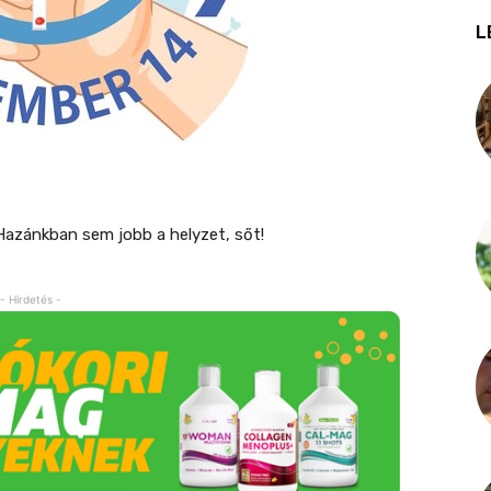
L
Hazánkban sem jobb a helyzet, sőt!
- Hirdetés -