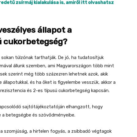
edetű zsírmáj kialakulása is, amiről itt olvashatsz
veszélyes állapot a
ú cukorbetegség?
sokan túlzónak tarthatják. De jó, ha tudatosítjuk
mával állunk szemben, ami Magyarországon több mint
slések szerint még több százezren lehetnek azok, akik
állapotukkal, és ha őket is figyelembe vesszük, akkor a
inrezisztencia és 2-es típusú cukorbetegség kapcsán.
apcsolódó sajtótájékoztatóján elhangzott, hogy
be a betegségbe és szövődményeibe.
a szomjúság, a hirtelen fogyás, a zsibbadó végtagok