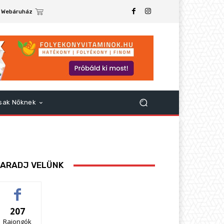
Webáruház
sak Nőknek
ARADJ VELÜNK
207
Rajongók