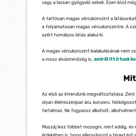
vagy a lassan gyógyuló sebek. Ezen kívül még
A tartósan magas vércukorszint a látásunkat
a folyamatosan magas vércukorszintre. A sze
azért homályos látás alakul ki.
A magas vércukorszint kialakulásának nem cs
a rossz alvásminőség is,
amiről itt írtunk k
Mit
Az első az étrendünk megváltoztatása. Zéró to
olyan élelmiszeripari áru, konzerv, feldolgoz
tartalmaz. Ne fogyassz alkoholt, alkoholmente
Muszáj lesz többet mozogni, mint eddig, és
érdekében is, hogy ellensúlyozd a téged érő s