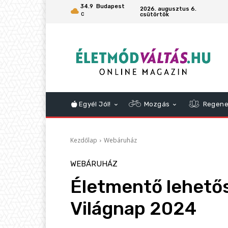
34.9
Budapest
2026. augusztus 6.
csütörtök
C
Egyél Jól!
Mozgás
Regene
Kezdőlap
Webáruház
WEBÁRUHÁZ
Életmentő lehető
Világnap 2024