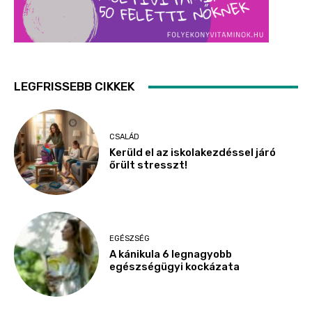
LEGFRISSEBB CIKKEK
CSALÁD
Kerüld el az iskolakezdéssel járó
őrült stresszt!
EGÉSZSÉG
A kánikula 6 legnagyobb
egészségügyi kockázata