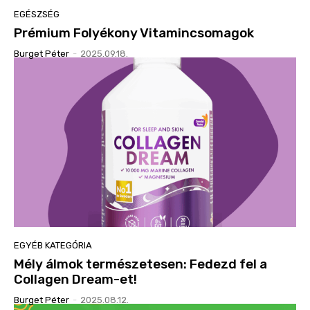
EGÉSZSÉG
Prémium Folyékony Vitamincsomagok
Burget Péter
-
2025.09.18.
EGYÉB KATEGÓRIA
Mély álmok természetesen: Fedezd fel a
Collagen Dream-et!
Burget Péter
-
2025.08.12.