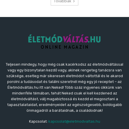
Továbbiak
Teljesen mindegy, hogy még csak kacérkodsz az életmódváltással
vagy egy bizonytalan kezdő vagy, akinek rengeteg tanácsra van
szüksége, esetleg már sikeresen életmódot váltottál és le akarod
porolni a tudásodat és találni szeretnél még egy jó receptet – az
Életmódváltás.hu itt van Neked! Több száz ingyenes cikkünk van
mindenféle témában, tehát Neked csak el kell kezdened az
életmódváltást, válj magabiztossá és kezdd el megosztani a
tapasztalataidat, eredményeidet az egészségesebb, boldogabb
önmagadról a barátaidnak, a családodnak!
Kapcsolat:
kapcsolat@eletmodvaltas.hu