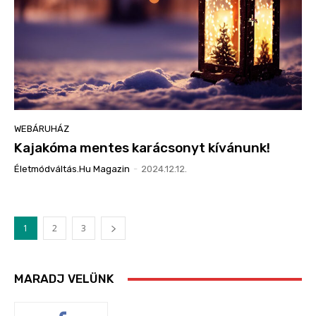
WEBÁRUHÁZ
Kajakóma mentes karácsonyt kívánunk!
Életmódváltás.hu Magazin
-
2024.12.12.
1
2
3
MARADJ VELÜNK