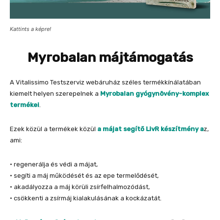
Kattints a képre!
Myroba
lan májtámogatás
A Vitalissimo Testszerviz webáruház széles termékkínálatában
kiemelt helyen szerepelnek a
Myrobalan gyógynövény-komplex
termékei
.
Ezek közül a termékek közül
a májat segítő LivR készítmény a
z,
ami:
• regenerálja és védi a májat,
• segíti a máj működését és az epe termelődését,
• akadályozza a máj körüli zsírfelhalmozódást,
• csökkenti a zsírmáj kialakulásának a kockázatát.