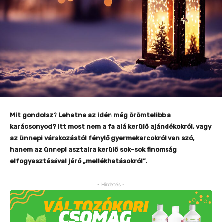
Mit gondolsz? Lehetne az idén még örömtelibb a
karácsonyod? Itt most nem a fa alá kerülő ajándékokról, vagy
az ünnepi várakozástól fénylő gyermekarcokról van szó,
hanem az ünnepi asztalra kerülő sok-sok finomság
elfogyasztásával járó „mellékhatásokról”.
- Hirdetés -