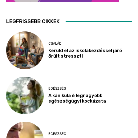
LEGFRISSEBB CIKKEK
CSALÁD
Kerüld el az iskolakezdéssel járó
őrült stresszt!
EGÉSZSÉG
A kánikula 6 legnagyobb
egészségügyi kockázata
EGÉSZSÉG