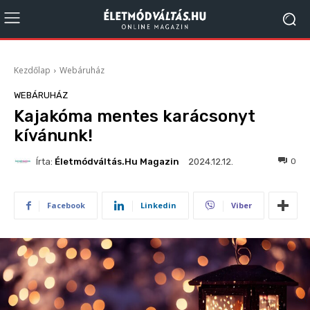
Kezdőlap
Webáruház
WEBÁRUHÁZ
Kajakóma mentes karácsonyt
kívánunk!
Írta:
Életmódváltás.hu Magazin
86
0
2024.12.12.
Facebook
Linkedin
Viber