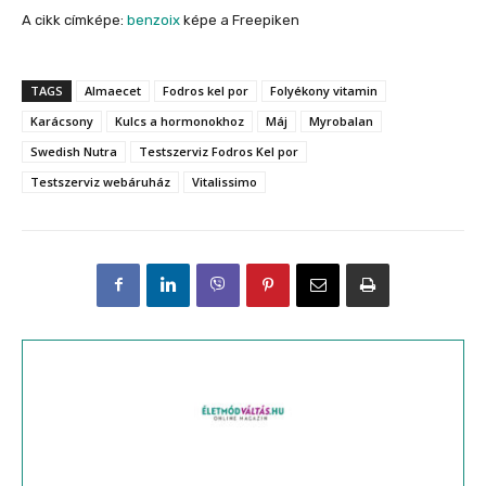
A cikk címképe:
benzoix
képe a Freepiken
TAGS
Almaecet
Fodros kel por
Folyékony vitamin
Karácsony
Kulcs a hormonokhoz
Máj
Myrobalan
Swedish Nutra
Testszerviz Fodros Kel por
Testszerviz webáruház
Vitalissimo