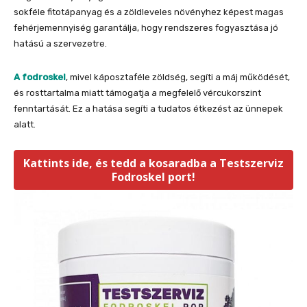
sokféle fitotápanyag és a zöldleveles növényhez képest magas
fehérjemennyiség garantálja, hogy rendszeres fogyasztása jó
hatású a szervezetre.
A fodroskel
, mivel káposztaféle zöldség, segíti a máj működését,
és rosttartalma miatt támogatja a megfelelő vércukorszint
fenntartását. Ez a hatása segíti a tudatos étkezést az ünnepek
alatt.
Kattints ide, és tedd a kosaradba a Testszerviz
Fodroskel port!