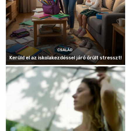
CSALÁD
Kerüld el az iskolakezdéssel járó őrült stresszt!