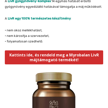
A
LivR gyógynövény-komplex
14 egymás hatását erősítő
gyógynövény egyedülálló hatásával támogatja a máj működését.
A
LivR egy 100% természetes készítmény
:
• nem okoz mellékhatást,
• nem károsítja a szervezetet,
• folyamatosan szedhető.
Kattints ide, és rendeld meg a Myrobalan LivR
májtámogató termékét!