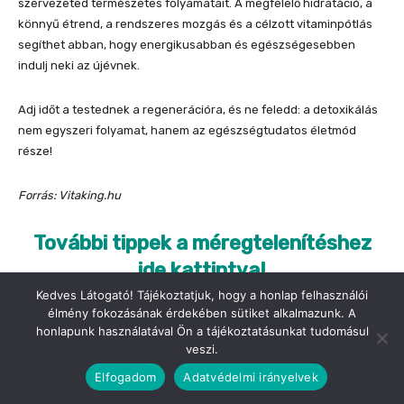
Kedves Látogató! Tájékoztatjuk, hogy a honlap felhasználói
élmény fokozásának érdekében sütiket alkalmazunk. A
honlapunk használatával Ön a tájékoztatásunkat tudomásul
veszi.
Elfogadom
Adatvédelmi irányelvek