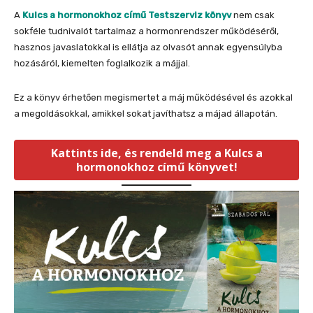
A
Kulcs a hormonokhoz című Testszerviz könyv
nem csak
sokféle tudnivalót tartalmaz a hormonrendszer működéséről,
hasznos javaslatokkal is ellátja az olvasót annak egyensúlyba
hozásáról, kiemelten foglalkozik a májjal.
Ez a könyv érhetően megismertet a máj működésével és azokkal
a megoldásokkal, amikkel sokat javíthatsz a májad állapotán.
Kattints ide, és rendeld meg a Kulcs a
hormonokhoz című könyvet!