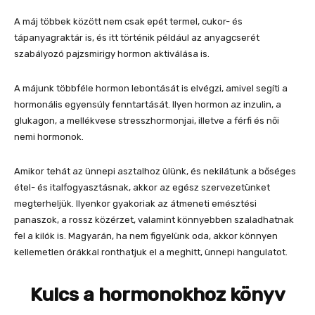
A máj többek között nem csak epét termel, cukor- és
tápanyagraktár is, és itt történik például az anyagcserét
szabályozó pajzsmirigy hormon aktiválása is.
A májunk többféle hormon lebontását is elvégzi, amivel segíti a
hormonális egyensúly fenntartását. Ilyen hormon az inzulin, a
glukagon, a mellékvese stresszhormonjai, illetve a férfi és női
nemi hormonok.
Amikor tehát az ünnepi asztalhoz ülünk, és nekilátunk a bőséges
étel- és italfogyasztásnak, akkor az egész szervezetünket
megterheljük. Ilyenkor gyakoriak az átmeneti emésztési
panaszok, a rossz közérzet, valamint könnyebben szaladhatnak
fel a kilók is. Magyarán, ha nem figyelünk oda, akkor könnyen
kellemetlen órákkal ronthatjuk el a meghitt, ünnepi hangulatot.
Kulcs a hormonokhoz könyv