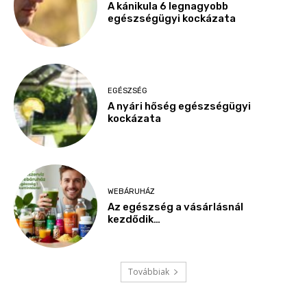
A kánikula 6 legnagyobb
egészségügyi kockázata
EGÉSZSÉG
A nyári hőség egészségügyi
kockázata
WEBÁRUHÁZ
Az egészség a vásárlásnál
kezdődik…
Továbbiak