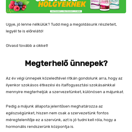
Ugye, jó lenne nélkülük? Tudd meg a megoldásunk részleteit,
legyél te is előrelátó!
Olvasd tovább a cikket!
Megterhelő ünnepek?
Az év végi ünnepek közeledtével ritkán gondolunk arra, hogy az
ilyenkor szokásos étkezési és italfogyasztási szokásainkkal
mennyire megterheljük a szervezetünket, különösen a májunkat.
Pedig a májunk állapota jelentősen meghatározza az
egészségünket, hiszen nem csak a szervezetünk fontos
méregtelenítője ez a szervünk, azt is jó tudni kell róla, hogy a
hormonális rendszerünk központja is.