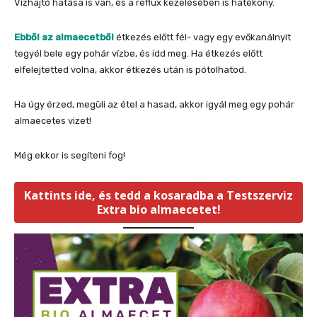
Vízhajtó hatása is van, és a reflux kezelésében is hatékony.
Ebből az almaecetből
étkezés előtt fél- vagy egy evőkanálnyit
tegyél bele egy pohár vízbe, és idd meg. Ha étkezés előtt
elfelejtetted volna, akkor étkezés után is pótolhatod.
Ha úgy érzed, megüli az étel a hasad, akkor igyál meg egy pohár
almaecetes vizet!
Még ekkor is segíteni fog!
Kattints ide, és tedd a kosaradba a Testszerviz
Extra bio almaecetet!