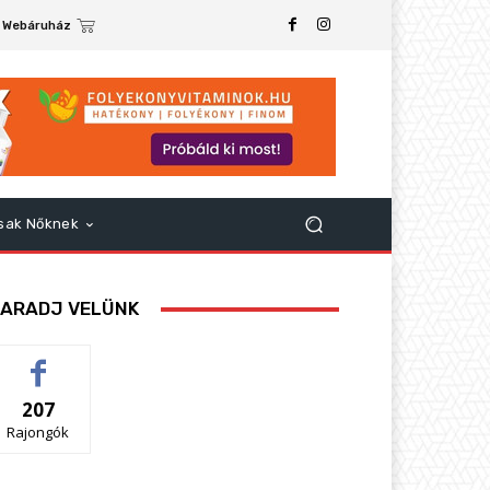
Webáruház
sak Nőknek
ARADJ VELÜNK
207
Rajongók