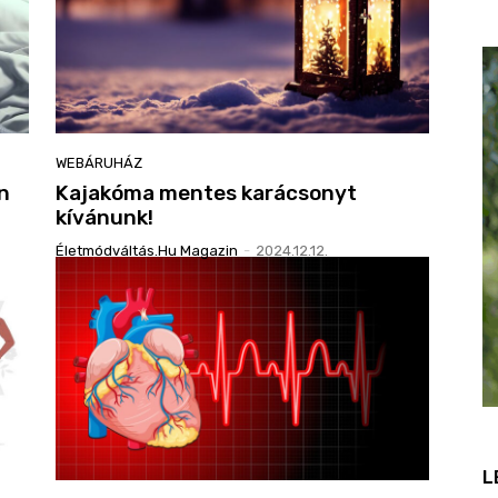
WEBÁRUHÁZ
en
Kajakóma mentes karácsonyt
kívánunk!
Életmódváltás.hu Magazin
-
2024.12.12.
L