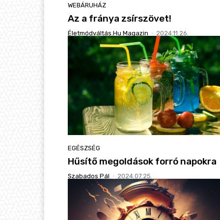
WEBÁRUHÁZ
Az a fránya zsírszövet!
Életmódváltás.hu Magazin
-
2024.11.26.
EGÉSZSÉG
Hűsítő megoldások forró napokra
Szabados Pál
-
2024.07.25.