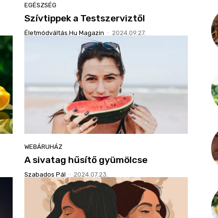
EGÉSZSÉG
Szívtippek a Testszerviztől
Életmódváltás.hu Magazin
-
2024.09.27.
WEBÁRUHÁZ
A sivatag hűsítő gyümölcse
Szabados Pál
-
2024.07.23.