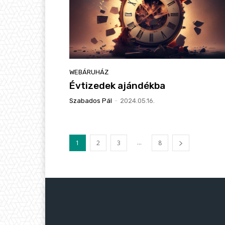
WEBÁRUHÁZ
Évtizedek ajándékba
Szabados Pál
-
2024.05.16.
...
1
2
3
8