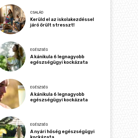
CSALÁD
Kerüld el az iskolakezdéssel
járó őrült stresszt!
EGÉSZSÉG
A kánikula 6 legnagyobb
egészségügyi kockázata
EGÉSZSÉG
A kánikula 6 legnagyobb
egészségügyi kockázata
EGÉSZSÉG
A nyári hőség egészségügyi
kockázata