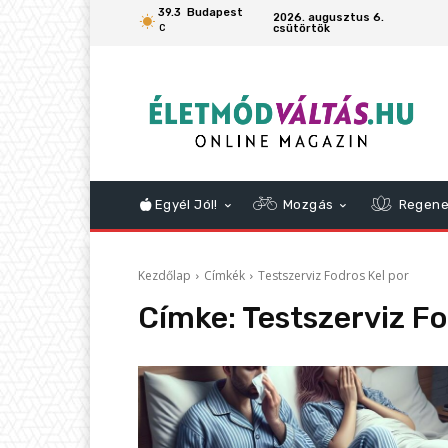
39.3
Budapest
2026. augusztus 6.
csütörtök
C
Egyél Jól!
Mozgás
Regene
Kezdőlap
Címkék
Testszerviz Fodros Kel por
Címke:
Testszerviz Fo