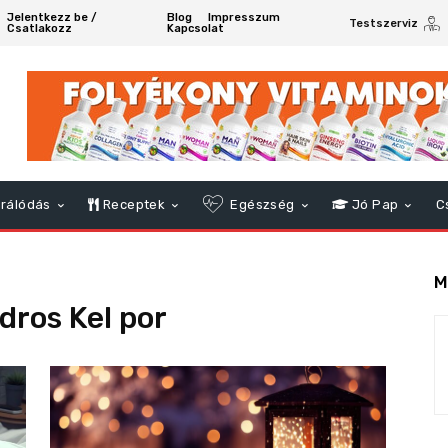
Jelentkezz be /
Blog
Impresszum
Testszerviz
Csatlakozz
Kapcsolat
rálódás
Receptek
Egészség
Jó Pap
C
M
dros Kel por