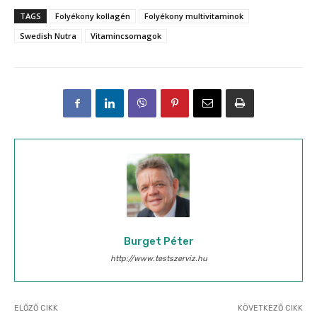
TAGS
Folyékony kollagén
Folyékony multivitaminok
Swedish Nutra
Vitamincsomagok
Burget Péter
http://www.testszerviz.hu
ELŐZŐ CIKK
KÖVETKEZŐ CIKK