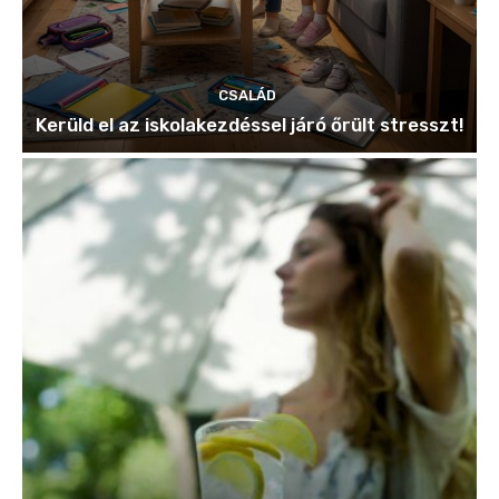
CSALÁD
Kerüld el az iskolakezdéssel járó őrült stresszt!