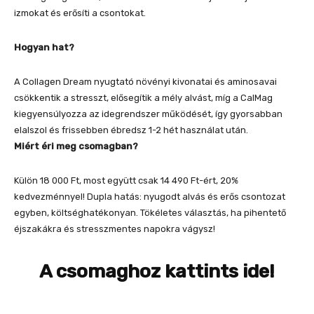
izmokat és erősíti a csontokat.
Hogyan hat?
A Collagen Dream nyugtató növényi kivonatai és aminosavai
csökkentik a stresszt, elősegítik a mély alvást, míg a CalMag
kiegyensúlyozza az idegrendszer működését, így gyorsabban
elalszol és frissebben ébredsz 1-2 hét használat után.
Miért éri meg csomagban?
Külön 18 000 Ft, most együtt csak 14 490 Ft-ért, 20%
kedvezménnyel! Dupla hatás: nyugodt alvás és erős csontozat
egyben, költséghatékonyan. Tökéletes választás, ha pihentető
éjszakákra és stresszmentes napokra vágysz!
A csomaghoz kattints ide!