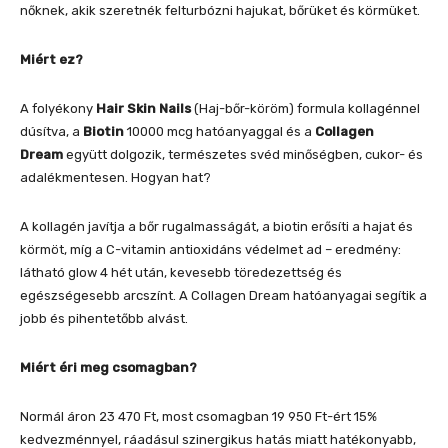
nőknek, akik szeretnék felturbózni hajukat, bőrüket és körmüket.
Miért ez?
A folyékony
Hair Skin Nails
(Haj-bőr-köröm) formula kollagénnel
dúsítva, a
Biotin
10000 mcg hatóanyaggal és a
Collagen
Dream
együtt dolgozik, természetes svéd minőségben, cukor- és
adalékmentesen. Hogyan hat?
A kollagén javítja a bőr rugalmasságát, a biotin erősíti a hajat és
körmöt, míg a C-vitamin antioxidáns védelmet ad – eredmény:
látható glow 4 hét után, kevesebb töredezettség és
egészségesebb arcszínt. A Collagen Dream hatóanyagai segítik a
jobb és pihentetőbb alvást.
Miért éri meg csomagban?
Normál áron 23 470 Ft, most csomagban 19 950 Ft-ért 15%
kedvezménnyel, ráadásul szinergikus hatás miatt hatékonyabb,