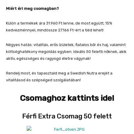
Miért éri meg csomagban?
Külön a termékek ára 31.960 Ft lenne, de most együtt, 15%
kedvezménnyel, mindössze 27.166 Ft-ért a tiéd lehet!
Négyes hatás: vitalitás, erős ízületek, fiatalos bőr és haj, valamint
költséghatékony megoldás egyben. Ideális 50 feletti nőknek, akik
aktív, egészséges és ragyogó életre vágynak!
Rendelj most, és tapasztald meg a Swedish Nutra erejét a
vitalitásod és szépséged szolgálatában!
Csomaghoz kattints ide!
Férfi Extra Csomag 50 felett