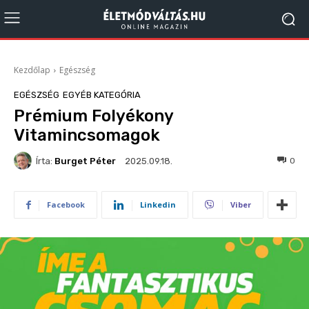
Kezdőlap
Egészség
EGÉSZSÉG
EGYÉB KATEGÓRIA
Prémium Folyékony
Vitamincsomagok
Írta:
Burget Péter
158
0
2025.09.18.
Facebook
Linkedin
Viber