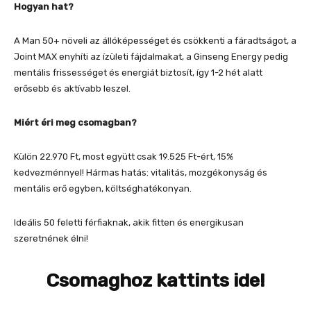
Hogyan hat?
A Man 50+ növeli az állóképességet és csökkenti a fáradtságot, a
Joint MAX enyhíti az ízületi fájdalmakat, a Ginseng Energy pedig
mentális frissességet és energiát biztosít, így 1-2 hét alatt
erősebb és aktívabb leszel.
Miért éri meg csomagban?
Külön 22.970 Ft, most együtt csak 19.525 Ft-ért, 15%
kedvezménnyel! Hármas hatás: vitalitás, mozgékonyság és
mentális erő egyben, költséghatékonyan.
Ideális 50 feletti férfiaknak, akik fitten és energikusan
szeretnének élni!
Csomaghoz kattints ide!