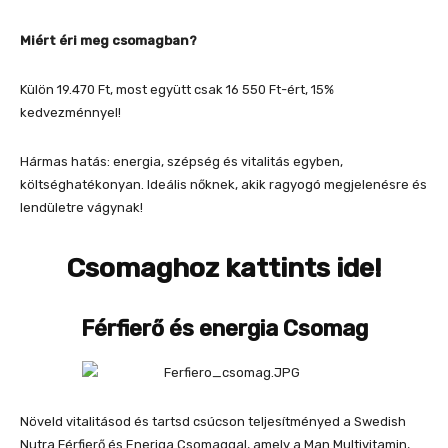
Miért éri meg csomagban?
Külön 19.470 Ft, most együtt csak 16 550 Ft-ért, 15%
kedvezménnyel!
Hármas hatás: energia, szépség és vitalitás egyben,
költséghatékonyan. Ideális nőknek, akik ragyogó megjelenésre és
lendületre vágynak!
Csomaghoz kattints ide!
Férfierő és energia Csomag
Növeld vitalitásod és tartsd csúcson teljesítményed a Swedish
Nutra Férfierő és Eneriga Csomaggal, amely a Man Multivitamin,