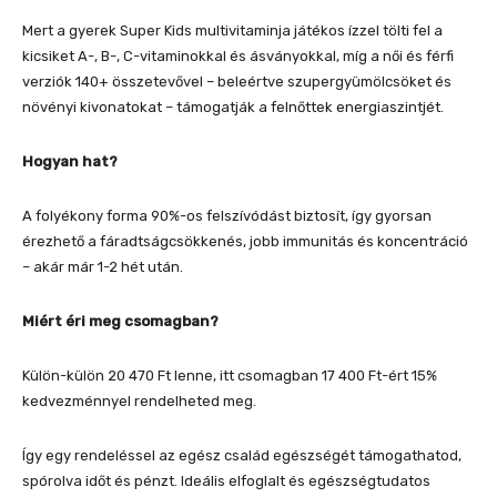
Mert a gyerek Super Kids multivitaminja játékos ízzel tölti fel a
kicsiket A-, B-, C-vitaminokkal és ásványokkal, míg a női és férfi
verziók 140+ összetevővel – beleértve szupergyümölcsöket és
növényi kivonatokat – támogatják a felnőttek energiaszintjét.
Hogyan hat?
A folyékony forma 90%-os felszívódást biztosít, így gyorsan
érezhető a fáradtságcsökkenés, jobb immunitás és koncentráció
– akár már 1-2 hét után.
Miért éri meg csomagban?
Külön-külön 20 470 Ft lenne, itt csomagban 17 400 Ft-ért 15%
kedvezménnyel rendelheted meg.
Így egy rendeléssel az egész család egészségét támogathatod,
spórolva időt és pénzt. Ideális elfoglalt és egészségtudatos