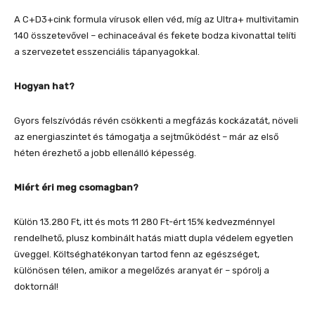
A C+D3+cink formula vírusok ellen véd, míg az Ultra+ multivitamin
140 összetevővel – echinaceával és fekete bodza kivonattal telíti
a szervezetet esszenciális tápanyagokkal.
Hogyan hat?
Gyors felszívódás révén csökkenti a megfázás kockázatát, növeli
az energiaszintet és támogatja a sejtműködést – már az első
héten érezhető a jobb ellenálló képesség.
Miért éri meg csomagban?
Külön 13.280 Ft, itt és mots 11 280 Ft-ért 15% kedvezménnyel
rendelhető, plusz kombinált hatás miatt dupla védelem egyetlen
üveggel. Költséghatékonyan tartod fenn az egészséget,
különösen télen, amikor a megelőzés aranyat ér – spórolj a
doktornál!