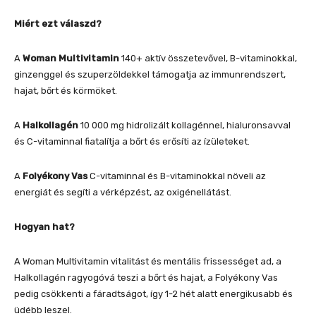
Miért ezt válaszd?
A
Woman Multivitamin
140+ aktív összetevővel, B-vitaminokkal,
ginzenggel és szuperzöldekkel támogatja az immunrendszert,
hajat, bőrt és körmöket.
A
Halkollagén
10 000 mg hidrolizált kollagénnel, hialuronsavval
és C-vitaminnal fiatalítja a bőrt és erősíti az ízületeket.
A
Folyékony Vas
C-vitaminnal és B-vitaminokkal növeli az
energiát és segíti a vérképzést, az oxigénellátást.
Hogyan hat?
A Woman Multivitamin vitalitást és mentális frissességet ad, a
Halkollagén ragyogóvá teszi a bőrt és hajat, a Folyékony Vas
pedig csökkenti a fáradtságot, így 1-2 hét alatt energikusabb és
üdébb leszel.