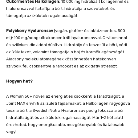
Cukormentes Halkollagén:
10 000 mg hidrolizált kollagénnel és
hialuronsavval fiatalítja a bőrt, hidratálja a szöveteket, és
támogatja az ízületek rugalmasságát.
Folyékony Hyaluronsav
(vegán, glutén- és laktózmentes, 500
ml): 100 mg/adag ultrakoncentrált hyaluronsavval, C-vitaminnal
és szilícium-dioxiddal dúsítva. Hidratálja és feszesíti a bőrt, védi
az ízületeket, valamint támogatja a haj és körmök egészségét.
Alacsony molekulatömegének köszönhetően hatékonyan
szívódik fel, csökkentve a ráncokat és az oxidatív stresszt.
Hogyan hat?
A Woman 50+ növeli az energiát és csökkenti a fáradtságot, a
Joint MAX enyhíti az ízületi fájdalmakat, a Halkollagén ragyogóvá
teszi a bőrt, a Swedish Nutra Hyaluronsav pedig fokozza a bőr
hidratáltságát és az ízületek rugalmasságát. Már 1-2 hét alatt
érezheted, hogy energikusabb, mozgékonyabb és fiatalosabb
vagy!