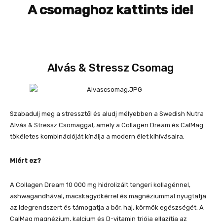
A csomaghoz kattints ide!
Alvás & Stressz Csomag
Szabadulj meg a stressztől és aludj mélyebben a Swedish Nutra
Alvás & Stressz Csomaggal, amely a Collagen Dream és CalMag
tökéletes kombinációját kínálja a modern élet kihívásaira.
Miért ez?
A Collagen Dream 10 000 mg hidrolizált tengeri kollagénnel,
ashwagandhával, macskagyökérrel és magnéziummal nyugtatja
az idegrendszert és támogatja a bőr, haj, körmök egészségét. A
CalMag magnézium, kalcium és D-vitamin triója ellazítja az