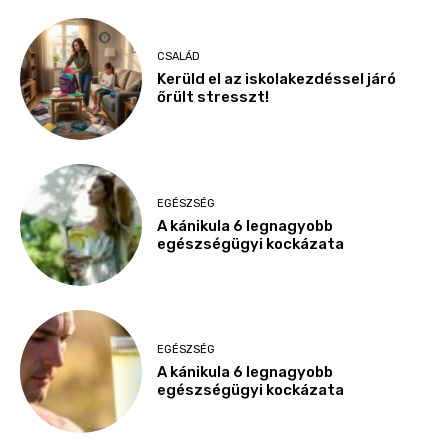
CSALÁD
Kerüld el az iskolakezdéssel járó
őrült stresszt!
EGÉSZSÉG
A kánikula 6 legnagyobb
egészségügyi kockázata
EGÉSZSÉG
A kánikula 6 legnagyobb
egészségügyi kockázata