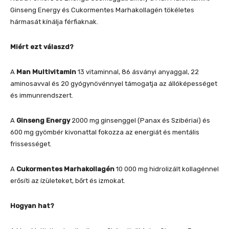
Ginseng Energy és Cukormentes Marhakollagén tökéletes
hármasát kínálja férfiaknak.
Miért ezt válaszd?
A
Man Multivitamin
13 vitaminnal, 86 ásványi anyaggal, 22
aminosavval és 20 gyógynövénnyel támogatja az állóképességet
és immunrendszert.
A
Ginseng Energy
2000 mg ginsenggel (Panax és Szibériai) és
600 mg gyömbér kivonattal fokozza az energiát és mentális
frissességet.
A
Cukormentes Marhakollagén
10 000 mg hidrolizált kollagénnel
erősíti az ízületeket, bőrt és izmokat.
Hogyan hat?