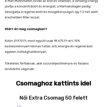
A Man Multivitamin növeli az erőt és vitalitást, a Ginseng Energy
javítja a koncentrációt és energiát, a Marhakollagén pedig
támogatja a regenerációt és mozgékonyságot, így 1-2 hét alatt
érezhetően fitter leszel.
Miért éri meg csomagban?
Külön 21.970 Ft, most együtt csak 18.675 Ft-ért, 15%
kedvezménnyel! Hármas hatás: erő, energia és regeneráció
egyben, költséghatékonyan.
Tökéletes férfiaknak, akik csúcsteljesítményre és fiatalos
lendületre vágynak!
Csomaghoz kattints ide!
Női Extra Csomag 50 felett