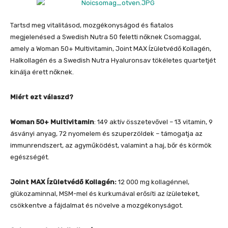
Tartsd meg vitalitásod, mozgékonyságod és fiatalos
megjelenésed a Swedish Nutra 50 feletti nőknek Csomaggal,
amely a Woman 50+ Multivitamin, Joint MAX Ízületvédő Kollagén,
Halkollagén és a Swedish Nutra Hyaluronsav tökéletes quartetjét
kínálja érett nőknek.
Miért ezt válaszd?
Woman 50+ Multivitamin
: 149 aktív összetevővel – 13 vitamin, 9
ásványi anyag, 72 nyomelem és szuperzöldek – támogatja az
immunrendszert, az agyműködést, valamint a haj, bőr és körmök
egészségét.
Joint MAX Ízületvédő Kollagén:
12 000 mg kollagénnel,
glükozaminnal, MSM-mel és kurkumával erősíti az ízületeket,
csökkentve a fájdalmat és növelve a mozgékonyságot.