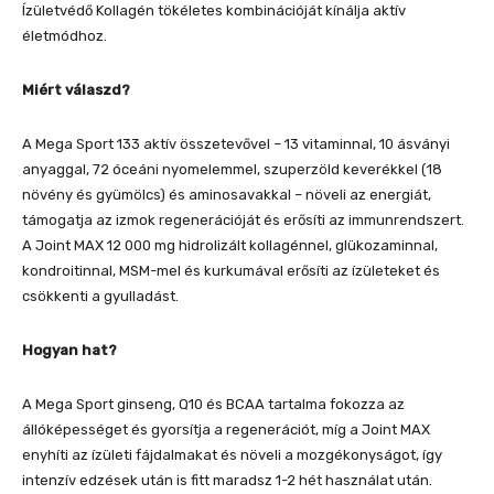
Ízületvédő Kollagén tökéletes kombinációját kínálja aktív
életmódhoz.
Miért válaszd?
A Mega Sport 133 aktív összetevővel – 13 vitaminnal, 10 ásványi
anyaggal, 72 óceáni nyomelemmel, szuperzöld keverékkel (18
növény és gyümölcs) és aminosavakkal – növeli az energiát,
támogatja az izmok regenerációját és erősíti az immunrendszert.
A Joint MAX 12 000 mg hidrolizált kollagénnel, glükozaminnal,
kondroitinnal, MSM-mel és kurkumával erősíti az ízületeket és
csökkenti a gyulladást.
Hogyan hat?
A Mega Sport ginseng, Q10 és BCAA tartalma fokozza az
állóképességet és gyorsítja a regenerációt, míg a Joint MAX
enyhíti az ízületi fájdalmakat és növeli a mozgékonyságot, így
intenzív edzések után is fitt maradsz 1-2 hét használat után.