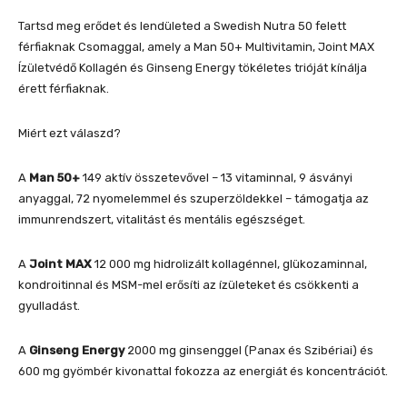
Tartsd meg erődet és lendületed a Swedish Nutra 50 felett
férfiaknak Csomaggal, amely a Man 50+ Multivitamin, Joint MAX
Ízületvédő Kollagén és Ginseng Energy tökéletes trióját kínálja
érett férfiaknak.
Miért ezt válaszd?
A
Man 50+
149 aktív összetevővel – 13 vitaminnal, 9 ásványi
anyaggal, 72 nyomelemmel és szuperzöldekkel – támogatja az
immunrendszert, vitalitást és mentális egészséget.
A
Joint MAX
12 000 mg hidrolizált kollagénnel, glükozaminnal,
kondroitinnal és MSM-mel erősíti az ízületeket és csökkenti a
gyulladást.
A
Ginseng Energy
2000 mg ginsenggel (Panax és Szibériai) és
600 mg gyömbér kivonattal fokozza az energiát és koncentrációt.