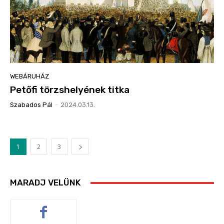
WEBÁRUHÁZ
Petőfi törzshelyének titka
Szabados Pál
-
2024.03.13.
1
2
3
MARADJ VELÜNK