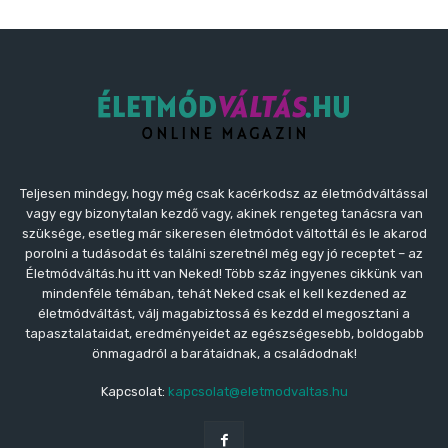
Teljesen mindegy, hogy még csak kacérkodsz az életmódváltással
vagy egy bizonytalan kezdő vagy, akinek rengeteg tanácsra van
szüksége, esetleg már sikeresen életmódot váltottál és le akarod
porolni a tudásodat és találni szeretnél még egy jó receptet – az
Életmódváltás.hu itt van Neked! Több száz ingyenes cikkünk van
mindenféle témában, tehát Neked csak el kell kezdened az
életmódváltást, válj magabiztossá és kezdd el megosztani a
tapasztalataidat, eredményeidet az egészségesebb, boldogabb
önmagadról a barátaidnak, a családodnak!
Kapcsolat:
kapcsolat@eletmodvaltas.hu