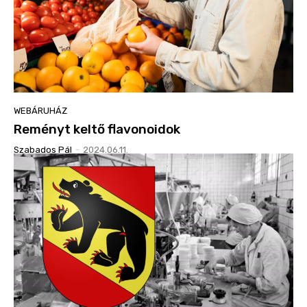
WEBÁRUHÁZ
Reményt keltő flavonoidok
Szabados Pál
-
2024.06.11.