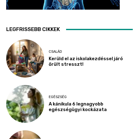
LEGFRISSEBB CIKKEK
CSALÁD
Kerüld el az iskolakezdéssel járó
őrült stresszt!
EGÉSZSÉG
A kánikula 6 legnagyobb
egészségügyi kockázata