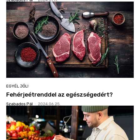
EGYÉL JÓL!
Fehérjeétrenddel az egészségedért?
Szabados Pál
-
2024.06.25.