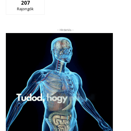
207
Rajongók
- Hirdetés -