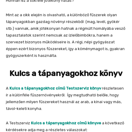
Honnan ez a sokféle jótékony hatás?
Mint az a cikk elején is olvasható, a különböző fűszerek olyan
tápanyagokban gazdag növényi részekből (mag, levél, gyökér
stb.) vannak, amik jótékonyan hatnak a régmúlt homályába vesző
tapasztalatok szerint nemcsak az ízlelőbimbókra, hanem a
szervezet bizonyos működéseire is. A régi, népi gyógyászat
éppen ezért bizonyos fűszereket, így a köménymagot is, gyakran
gyógyszerként is használta.
Kulcs a tápanyagokhoz könyv
A
Kulcs a tápanyagokhoz című Testszerviz könyv
részletesen
ír a különféle fűszernövényekről. Így megtudható belőle, hogy
jellemzően milyen fűszereket használ az arab, a kínai vagy más,
távol-keleti konyha.
A Testszerviz
Kulcs a tápanyagokhoz című könyve
a következő
kérdésekre adja meg a részletes válaszokat: