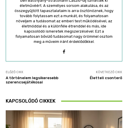
ben Batthyány-Strattmann László-díj tüntettek ki
életművéért. A személyes sorsom alakulása, és az
összegyűjtött tapasztalataim is arra ösztönöznek, hogy
tovább folytassam ezt a munkát, és folyamatosan
növeljem a tudásomat az emberi test működésével, az
életmóddal és a különféle étrenddel és más, ide
kapcsolódó ismeretek megszerzésével. Ezt a
folyamatosan bővülő tudásomat nagy örömmel osztom
meg a műveim iránt érdeklődőkkel.
ELŐZŐ CIKK
KÖVETKEZŐ CIKK
A történelem legsikeresebb
Életteli csonterő
szerencsejátékosai
KAPCSOLÓDÓ CIKKEK