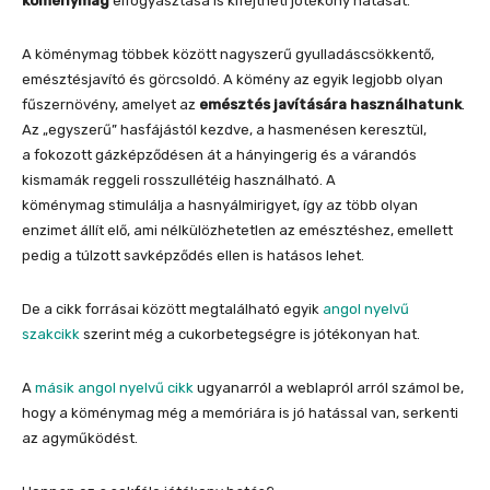
köménymag
elfogyasztása is kifejtheti jótékony hatását.
A köménymag többek között nagyszerű gyulladáscsökkentő,
emésztésjavító és görcsoldó. A kömény az egyik legjobb olyan
fűszernövény, amelyet az
emésztés javítására használhatunk
.
Az „egyszerű” hasfájástól kezdve, a hasmenésen keresztül,
a fokozott gázképződésen át a hányingerig és a várandós
kismamák reggeli rosszullétéig használható. A
köménymag stimulálja a hasnyálmirigyet, így az több olyan
enzimet állít elő, ami nélkülözhetetlen az emésztéshez, emellett
pedig a túlzott savképződés ellen is hatásos lehet.
De a cikk forrásai között megtalálható egyik
angol nyelvű
szakcikk
szerint még a cukorbetegségre is jótékonyan hat.
A
másik angol nyelvű cikk
ugyanarról a weblapról arról számol be,
hogy a köménymag még a memóriára is jó hatással van, serkenti
az agyműködést.