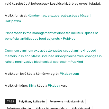
való kezelését. A betegségek kezelése kizárólag orvosi feladat.
A cikk forrásai:
Köménymag, a szuperegészséges fűszer |
Házipatika
Plant foods in the management of diabetes mellitus: spices as
beneficial antidiabetic food adjuncts – PubMed
Cuminum cyminum extract attenuates scopolamine-induced
memory loss and stress-induced urinary biochemical changes in
rats: a noninvasive biochemical approach – PubMed
A cikkben levő kép a köménymagról:
Pixabay.com
A cikk címképe:
Silvia
képe a
Pixabay
-en.
TAGS
Folyékony kollagén
Folyékony multivitaminok
Folyékony vitamin
Kulcs a tápanyagokhoz
Kulcs könyvek