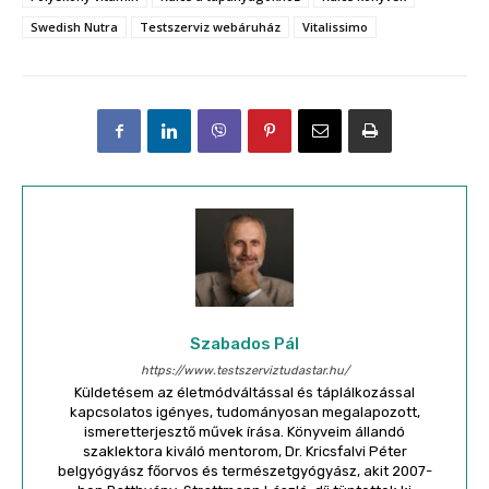
Swedish Nutra
Testszerviz webáruház
Vitalissimo
Szabados Pál
https://www.testszerviztudastar.hu/
Küldetésem az életmódváltással és táplálkozással
kapcsolatos igényes, tudományosan megalapozott,
ismeretterjesztő művek írása. Könyveim állandó
szaklektora kiváló mentorom, Dr. Kricsfalvi Péter
belgyógyász főorvos és természetgyógyász, akit 2007-