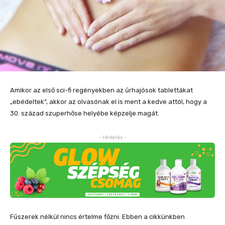
Amikor az első sci-fi regényekben az űrhajósok tablettákat
„ebédeltek”, akkor az olvasónak el is ment a kedve attól, hogy a
30. század szuperhőse helyébe képzelje magát.
- Hirdetés -
Fűszerek nélkül nincs értelme főzni. Ebben a cikkünkben