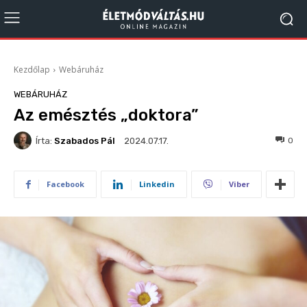
Kezdőlap
Webáruház
WEBÁRUHÁZ
Az emésztés „doktora”
Írta:
Szabados Pál
100
0
2024.07.17.
Facebook
Linkedin
Viber