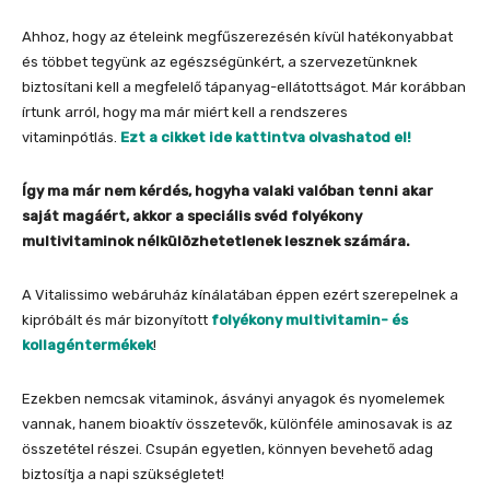
Ahhoz, hogy az ételeink megfűszerezésén kívül hatékonyabbat
és többet tegyünk az egészségünkért, a szervezetünknek
biztosítani kell a megfelelő tápanyag-ellátottságot. Már korábban
írtunk arról, hogy ma már miért kell a rendszeres
vitaminpótlás.
Ezt a cikket ide kattintva olvashatod el!
Így ma már nem kérdés, hogyha valaki valóban tenni akar
saját magáért, akkor a speciális svéd folyékony
multivitaminok nélkülözhetetlenek lesznek számára.
A Vitalissimo webáruház kínálatában éppen ezért szerepelnek a
kipróbált és már bizonyított
folyékony multivitamin- és
kollagéntermékek
!
Ezekben nemcsak vitaminok, ásványi anyagok és nyomelemek
vannak, hanem bioaktív összetevők, különféle aminosavak is az
összetétel részei. Csupán egyetlen, könnyen bevehető adag
biztosítja a napi szükségletet!