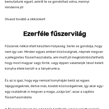
bemutatunk egyet, amiről te se gondoltad volna, mennyi
mindenre jó!
Olvasd tovább a cikkünket!
Ezerféle fűszervilág
Fűszerek nélkül ételt készíteni hülyeség. Senki se gondolja, hogy
nem így van. Minden egyes emberi közösségnek, népnek megvan
a jellegzetes fűszerhasználata, ami miatt jól megkülönböztethető,
hogy most magyar vagy török, vagy éppen valamelyik távol-keleti
konyha étele került-e a tányérunkra.
És az is igaz, hogy egy nemzet konyháján belül az egyes
tájegységeknek, illetve más, kisebb közösségeknek, így akár egy-
egy családnak is megvan a maga „szája íze”, azaz a sajátos
fűszerhasználata.