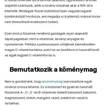
A fűszernövények íze a bennük található, úgynevezett aromás
olajoktól származik, amik a növény súlyának akár a 15%-át is
kitehetik. Mindegyik fűszer különböző ilyen vegyület egyedi
kombinációját hordozza, ami megadja a rá jellemző, mással össze
nem téveszthető érzékszervi hatást.
Ezen kívül a fűszerek rendkívül gazdagok olyan alapvető
tápanyagokban, mint a vitaminok, ásványi anyagok és
nyomelemek. Például a petrezselyem zöldjének kiemelkedően
magas C-vitamintartalma, ezért ez az ízesítésre is használt levél
az egyik legjobb C-vitaminforrás is.
Bemutatkozik a köménymag
Nem is gondolnánk, hogy a
köménymag
szervezetünk egyik
növényi orvosa lehetne. Ez a közismert és gyakran használt
fűszerünk A-, C-, E- és B-vitaminok mellett kalciumot, káliumot,
magnéziumot, cinket, mangánt, rezet, szelént és vasat is
tartalmaz.