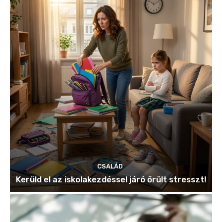
CSALÁD
Kerüld el az iskolakezdéssel járó őrült stresszt!