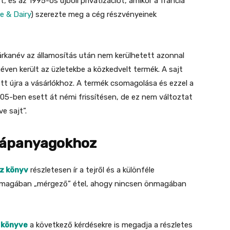
t, és az 1995-ös újbóli privatizációt, amikor a francia
e & Dairy
) szerezte meg a cég részvényeinek
árkanév az államosítás után nem kerülhetett azonnal
éven került az üzletekbe a közkedvelt termék. A sajt
t újra a vásárlókhoz. A termék csomagolása és ezzel a
05-ben esett át némi frissítésen, de ez nem változtat
e sajt”.
 tápanyagokhoz
z könyv
részletesen ír a tejről és a különféle
 önmagában „mérgező” étel, ahogy nincsen önmagában
 könyve
a következő kérdésekre is megadja a részletes