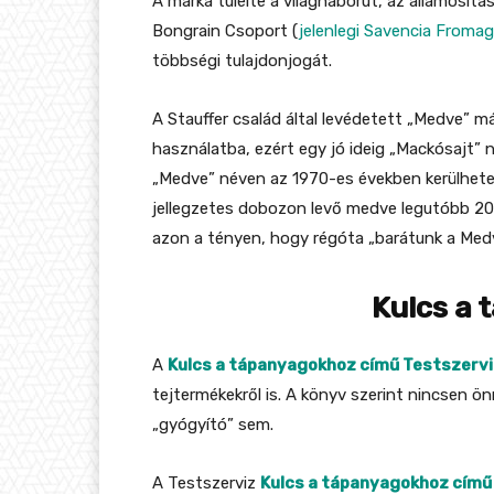
A márka túlélte a világháborút, az államosítás
Bongrain Csoport (
jelenlegi Savencia Fromag
többségi tulajdonjogát.
A Stauffer család által levédetett „Medve” m
használatba, ezért egy jó ideig „Mackósajt” n
„Medve” néven az 1970-es években kerülhetet
jellegzetes dobozon levő medve legutóbb 20
azon a tényen, hogy régóta „barátunk a Medv
Kulcs a
A
Kulcs a tápanyagokhoz című Testszervi
tejtermékekről is. A könyv szerint nincsen
„gyógyító” sem.
A Testszerviz
Kulcs a tápanyagokhoz című