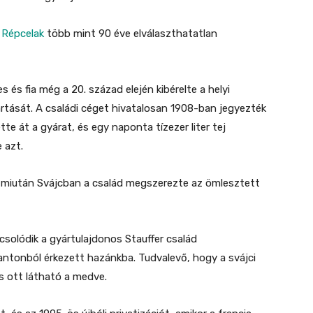
s
Répcelak
több mint 90 éve elválaszthatatlan
s és fia még a 20. század elején kibérelte a helyi
gyártását. A családi céget hivatalosan 1908-ban jegyezték
te át a gyárat, és egy naponta tízezer liter tej
 azt.
 miután Svájcban a család megszerezte az ömlesztett
solódik a gyártulajdonos Stauffer család
kantonból érkezett hazánkba. Tudvalevő, hogy a svájci
s ott látható a medve.