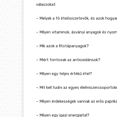
válaszokat:
– Melyek a fő ételösszetevők, és azok hogy
– Milyen vitaminok, ásványi anyagok és nyo
– Mik azok a fitotápanyagok?
– Miért fontosak az antioxidánsok?
– Milyen egy teljes értékű étel?
– Mit kell tudni az egyes élelmiszercsoportok
– Milyen érdekességek vannak az erős papriká
– Milyen egy igazi energiaital?