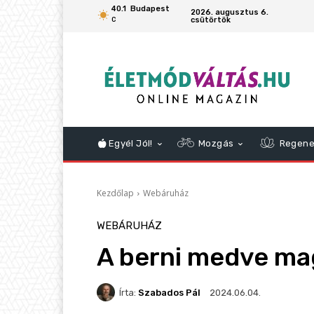
40.1
Budapest
2026. augusztus 6.
csütörtök
C
Egyél Jól!
Mozgás
Regene
Kezdőlap
Webáruház
WEBÁRUHÁZ
A berni medve mag
Írta:
Szabados Pál
2024.06.04.