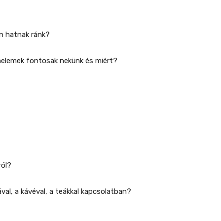
an hatnak ránk?
melemek fontosak nekünk és miért?
ról?
val, a kávéval, a teákkal kapcsolatban?