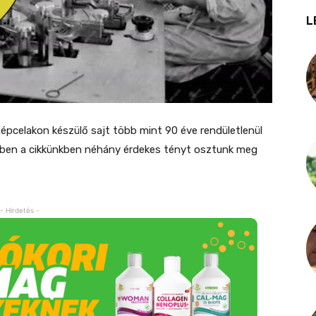
L
Répcelakon készülő sajt több mint 90 éve rendületlenül
 Ebben a cikkünkben néhány érdekes tényt osztunk meg
- Hirdetés -