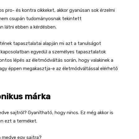
 pro- és kontra cikkeket, akkor gyanúsan sok érzelmi
n, nem csupán tudományosnak tekintett
án látni ebben a kérdésben.
tének tapasztalatai alapján mi azt a tanulságot
el kapcsolatban egyedül a személyes tapasztalatok
ontos lépés az életmódváltás során, hogy valakinek a
vagy éppen megakasztja-e az életmódváltással elérhető
onikus márka
dve sajtról? Gyanítható, hogy nincs. Ez még akkor is
en ezt a terméket.
a medve egy sajtra?