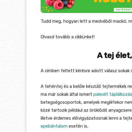
Tudd meg, hogyan lett a medvéből mackó, m
Olvasd tovább a cikkünket!
A tej éle
A címben feltett kérésre adott válasz sokak
A tehéntej és a belőle készülő tejtermékek 
ma már sokak által ismert
paleolit táplálkozá
betegségcsoportok, amelyek meglétekor nem 
közé tartozik például az öröklődő anyagcser
illetve érdemes elővigyázatosnak lenni a te
epebántalom
esetén is.