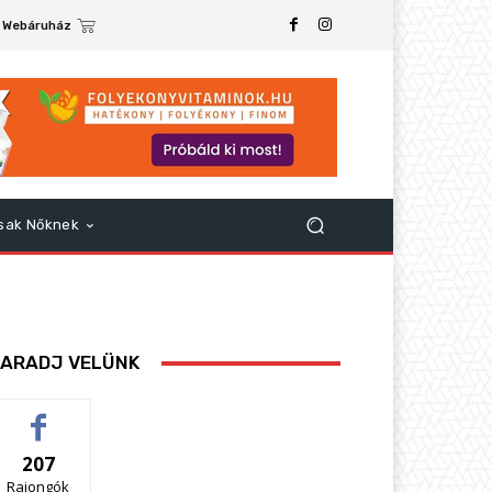
Webáruház
sak Nőknek
ARADJ VELÜNK
207
Rajongók