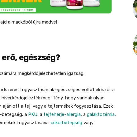
ajd a mackóból újra medve!
t, erő, egészség?
 számára megkérdőjelezhetetlen igazság.
rendszeres fogyasztásának egészséges voltát először a
s
hívei kérdőjelezték meg. Tény, hogy vannak olyan
ajánlott a tej vagy a tejtermékek fogyasztása. Ezek
e-betegség, a
PKU
, a
tejfehérje-allergia
, a
galaktozémia
,
jtermékek fogyasztásával
cukorbetegség
vagy