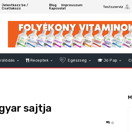
Jelentkezz be /
Blog
Impresszum
Testszerviz
Csatlakozz
Kapcsolat
rálódás
Receptek
Egészség
Jó Pap
C
M
yar sajtja
80
0