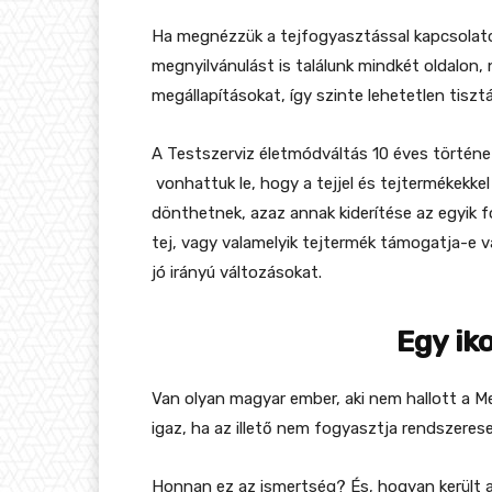
Ha megnézzük a tejfogyasztással kapcsolatos
megnyilvánulást is találunk mindkét oldalo
megállapításokat, így szinte lehetetlen tiszt
A Testszerviz életmódváltás 10 éves történe
vonhattuk le, hogy a tejjel és tejtermékekk
dönthetnek, azaz annak kiderítése az egyik f
tej, vagy valamelyik tejtermék támogatja-e 
jó irányú változásokat.
Egy ik
Van olyan magyar ember, aki nem hallott a Me
igaz, ha az illető nem fogyasztja rendszeres
Honnan ez az ismertség? És, hogyan került 