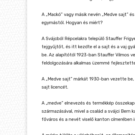
A „Mackó” vagy másik nevén „Medve sajt” é
egymástól. Hogyan és miért?
A Svájcból Répcelakra települő Stauffer Frigye
tejgyűjtőt, és itt kezdte el a sajt és a vaj 
be. Az alapítótól 1923-ban Stauffer Vilmos vet
feldolgozására alkalmas üzemmé fejlesztette
A „Medve sajt” márkát 1930-ban vezette be,
sajt licencét.
A „medve” elnevezés és termékkép összekapc
származásával, mivel a család a svájci Bern 
főváros és a nevét viselő kanton címerében i