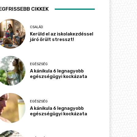
EGFRISSEBB CIKKEK
CSALÁD
Kerüld el az iskolakezdéssel
járó őrült stresszt!
EGÉSZSÉG
A kánikula 6 legnagyobb
egészségügyi kockázata
EGÉSZSÉG
A kánikula 6 legnagyobb
egészségügyi kockázata