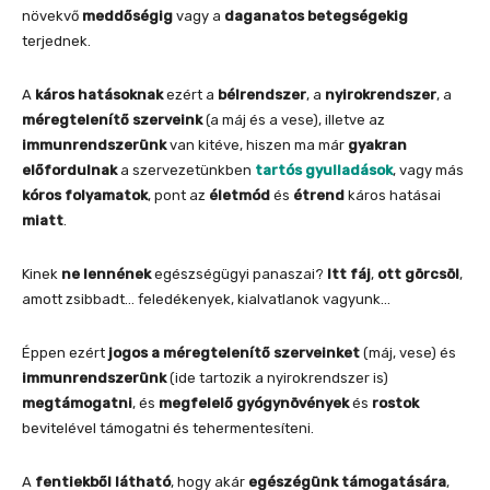
növekvő
meddőségig
vagy a
daganatos betegségekig
terjednek.
A
káros hatásoknak
ezért a
bélrendszer
, a
nyirokrendszer
, a
méregtelenítő szerveink
(a máj és a vese), illetve az
immunrendszerünk
van kitéve, hiszen ma már
gyakran
előfordulnak
a szervezetünkben
tartós gyulladások
, vagy más
kóros folyamatok
, pont az
életmód
és
étrend
káros hatásai
miatt
.
Kinek
ne lennének
egészségügyi panaszai?
Itt fáj
,
ott görcsöl
,
amott zsibbadt… feledékenyek, kialvatlanok vagyunk…
Éppen ezért
jogos a méregtelenítő szerveinket
(máj, vese) és
immunrendszerünk
(ide tartozik a nyirokrendszer is)
megtámogatni
, és
megfelelő gyógynövények
és
rostok
bevitelével támogatni és tehermentesíteni.
A
fentiekből látható
, hogy akár
egészégünk támogatására
,