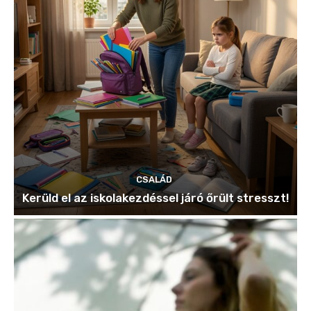
CSALÁD
Kerüld el az iskolakezdéssel járó őrült stresszt!