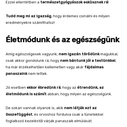
Ezzel ellentétben a
természetgyógyászok esküsznek rá
!
Tudd meg mi az igazság
, hogy érdemes csinálni és milyen
eredményekre számíthatsz!
Életmódunk és az egészségünk
Amíg egészségesek vagyunk,
nem igazán törődünk
magukkal,
csak akkor gondolunk rá, hogy
nem bántunk jól a testünkkel
,
ha már érzékelhetően kellemetlen vagy akár
fájdalmas
panaszaink
nem lettek.
Jó esetben
ekkor ébredünk rá
, hogy az
étrendünk, az
életmódunk is számít
abban, hogy milyen az egészségünk.
De sokan vannak olyanok is, akik
nem látják ezt az
összefüggést
, és orvoshoz fordulva csak a tünetekkel
foglalkozó kezeléstől várják panaszaik elmúlását.