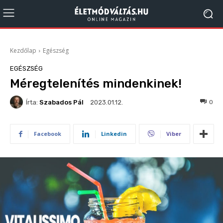
Kezdőlap
Egészség
EGÉSZSÉG
Méregtelenítés mindenkinek!
Írta:
Szabados Pál
762
0
2023.01.12.
Facebook
Linkedin
Viber