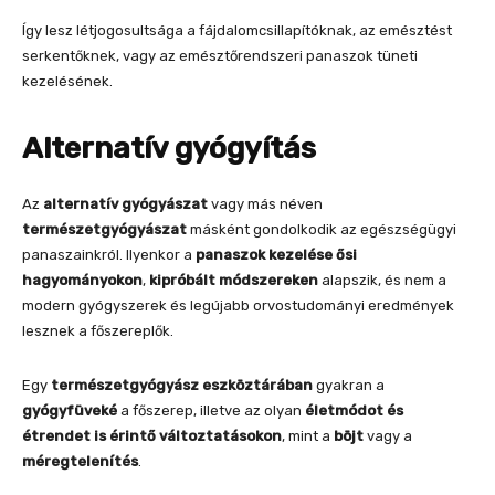
Így lesz létjogosultsága a fájdalomcsillapítóknak, az emésztést
serkentőknek, vagy az emésztőrendszeri panaszok tüneti
kezelésének.
Alternatív gyógyítás
Az
alternatív gyógyászat
vagy más néven
természetgyógyászat
másként gondolkodik az egészségügyi
panaszainkról. Ilyenkor a
panaszok kezelése ősi
hagyományokon
,
kipróbált módszereken
alapszik, és nem a
modern gyógyszerek és legújabb orvostudományi eredmények
lesznek a főszereplők.
Egy
természetgyógyász eszköztárában
gyakran a
gyógyfüveké
a főszerep, illetve az olyan
életmódot és
étrendet is érintő változtatásokon
, mint a
böjt
vagy a
méregtelenítés
.