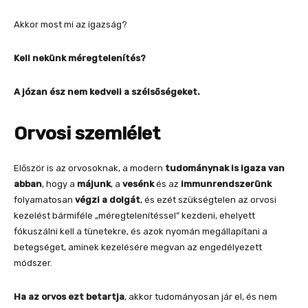
Akkor most mi az igazság?
Kell nekünk méregtelenítés?
A józan ész nem kedveli a szélsőségeket.
Orvosi szemlélet
Először is az orvosoknak, a modern
tudománynak is igaza van
abban
, hogy a
májunk
, a
vesénk
és az
immunrendszerünk
folyamatosan
végzi a dolgát
, és ezét szükségtelen az orvosi
kezelést bármiféle „méregtelenítéssel” kezdeni, ehelyett
fókuszálni kell a tünetekre, és azok nyomán megállapítani a
betegséget, aminek kezelésére megvan az engedélyezett
módszer.
Ha az orvos ezt betartja
, akkor tudományosan jár el, és nem