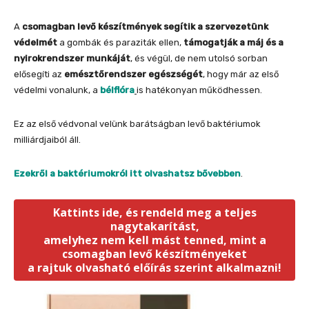
A
csomagban levő készítmények segítik a szervezetünk
védelmét
a gombák és paraziták ellen,
támogatják a máj és a
nyirokrendszer munkáját
, és végül, de nem utolsó sorban
elősegíti az
emésztőrendszer egészségét
, hogy már az első
védelmi vonalunk, a
bélflóra
is hatékonyan működhessen.
Ez az első védvonal velünk barátságban levő baktériumok
milliárdjaiból áll.
Ezekről a baktériumokról itt olvashatsz bővebben
.
Kattints ide, és rendeld meg a teljes
nagytakarítást,
amelyhez nem kell mást tenned, mint a
csomagban levő készítményeket
a rajtuk olvasható előírás szerint alkalmazni!