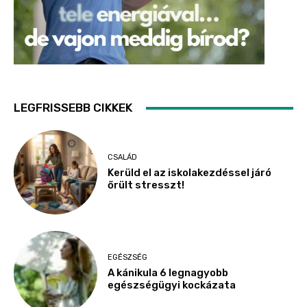
LEGFRISSEBB CIKKEK
CSALÁD
Kerüld el az iskolakezdéssel járó
őrült stresszt!
EGÉSZSÉG
A kánikula 6 legnagyobb
egészségügyi kockázata