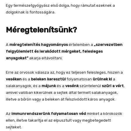
Egy természetgyógyász első dolga, hogy rámutat ezeknek a
dolgoknak is fontosságára.
Méregtelenítsünk?
A
méregtelenítés
hagyományos
értelemben a
„szervezetben
felgyülemlett és lerakódott mérgeket, felesleges
anyagokat”
akarja eltávolítani.
Erre az orvosok válasza az, hogy ez teljesen felesleges, hiszen a
veséken
és a
beleken
keresztül
folyamatosan
ürülnek ki
a
salakanyagok, és a
májunk
és a
vesénk
szüntelenül
szűri a vért
,
amivel valóban kikerülnek a sejtek által termelt salakanyagok,
illetve a bőrön vagy a beleken át felszívódott káros anyagok.
Az
immunrendszerünk folyamatosan véd
minket a kórokozók
ellen, illetve takarítja el az elpusztult vagy megbetegedett
sejteket.