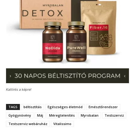
Kattints a képre!
TAGS
béltisztítás
Egészséges életmód
Emésztőrendszer
Gyógynövény
Máj
Méregtelenítés
Myrobalan
Testszerviz
Testszerviz webáruház
Vitalissimo