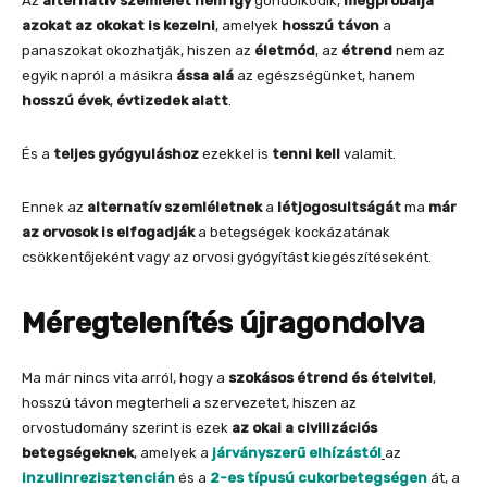
Az
alternatív szemlélet
nem így
gondolkodik,
megpróbálja
azokat az okokat is kezelni
, amelyek
hosszú távon
a
panaszokat okozhatják, hiszen az
életmód
, az
étrend
nem az
egyik napról a másikra
ássa alá
az egészségünket, hanem
hosszú évek
,
évtizedek alatt
.
És a
teljes gyógyuláshoz
ezekkel is
tenni kell
valamit.
Ennek az
alternatív szemléletnek
a
létjogosultságát
ma
már
az orvosok is elfogadják
a betegségek kockázatának
csökkentőjeként vagy az orvosi gyógyítást kiegészítéseként.
Méregtelenítés újragondolva
Ma már nincs vita arról, hogy a
szokásos étrend és ételvitel
,
hosszú távon megterheli a szervezetet, hiszen az
orvostudomány szerint is ezek
az okai a civilizációs
betegségeknek
, amelyek a
járványszerű elhízástól
az
inzulinrezisztencián
és a
2-es típusú cukorbetegségen
át, a