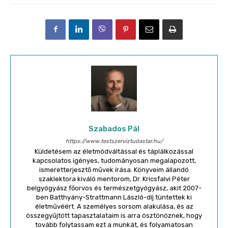
Szabados Pál
https://www.testszerviztudastar.hu/
Küldetésem az életmódváltással és táplálkozással
kapcsolatos igényes, tudományosan megalapozott,
ismeretterjesztő művek írása. Könyveim állandó
szaklektora kiváló mentorom, Dr. Kricsfalvi Péter
belgyógyász főorvos és természetgyógyász, akit 2007-
ben Batthyány-Strattmann László-díj tüntettek ki
életművéért. A személyes sorsom alakulása, és az
összegyűjtött tapasztalataim is arra ösztönöznek, hogy
tovább folytassam ezt a munkát, és folyamatosan