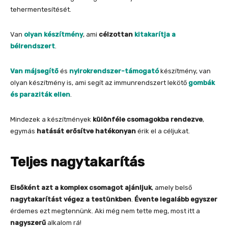
tehermentesítését.
Van
olyan készítmény
, ami
célzottan
kitakarítja
a
bélrendszert
.
Van májsegítő
és
nyirokrendszer-támogató
készítmény, van
olyan készítmény is, ami segít az immunrendszert lekötő
gombák
és paraziták ellen
.
Mindezek a készítmények
különféle csomagokba rendezve
,
egymás
hatását erősítve
hatékonyan
érik el a céljukat.
Teljes nagytakarítás
Elsőként azt a komplex csomagot ajánljuk
, amely belső
nagytakarítást végez a testünkben
.
Évente legalább egyszer
érdemes ezt megtennünk. Aki még nem tette meg, most itt a
nagyszerű
alkalom rá!