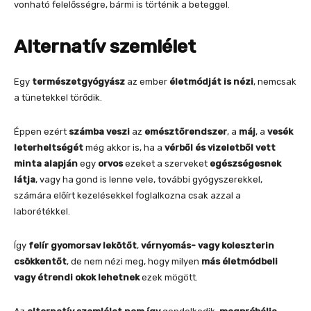
vonható felelősségre, bármi is történik a beteggel.
Alternatív szemlélet
Egy
természetgyógyász
az ember
életmódját is nézi
, nemcsak
a tünetekkel törődik.
Éppen ezért
számba veszi
az
emésztőrendszer
, a
máj
, a
vesék
leterheltségét
még akkor is, ha a
vérből és vizeletből vett
minta alapján
egy
orvos
ezeket a szerveket
egészségesnek
látja
, vagy ha gond is lenne vele, további gyógyszerekkel,
számára előírt kezelésekkel foglalkozna csak azzal a
laborétékkel.
Így
felír gyomorsav lekötőt
,
vérnyomás- vagy koleszterin
csökkentőt
, de nem nézi meg, hogy milyen
más életmódbeli
vagy étrendi okok lehetnek
ezek mögött.