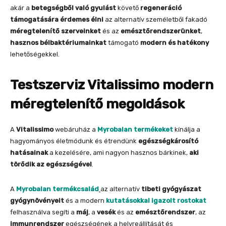
akár a
betegségből való gyulást
követő
regeneráció
támogatására érdemes élni
az alternatív személetből fakadó
méregtelenítő szerveinket
és az
emésztőrendszerünket
,
hasznos bélbaktériumainkat
támogató
modern és hatékony
lehetőségekkel.
Testszerviz Vitalissimo modern
méregtelenítő megoldások
A
Vitalissimo
webáruház a
Myrobalan termékeket
kínálja a
hagyományos életmódunk és étrendünk
egészségkárosító
hatásainak
a kezelésére, ami nagyon hasznos bárkinek,
aki
törődik az egészségével
.
A
Myrobalan termékcsalád
az alternatív
tibeti gyógyászat
gyógynövényeit
és a modern
kutatásokkal igazolt rostokat
felhasználva segíti a
máj
, a
vesék
és az
emésztőrendszer
, az
immunrendszer
egészségének a helyreállítását és