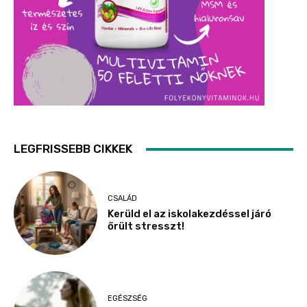
LEGFRISSEBB CIKKEK
CSALÁD
Kerüld el az iskolakezdéssel járó
őrült stresszt!
EGÉSZSÉG