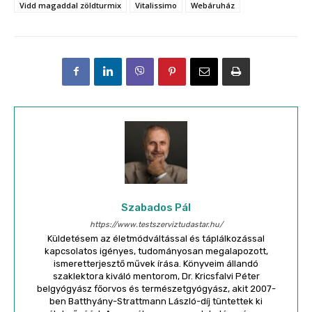
Vidd magaddal zöldturmix
Vitalissimo
Webáruház
Szabados Pál
https://www.testszerviztudastar.hu/
Küldetésem az életmódváltással és táplálkozással
kapcsolatos igényes, tudományosan megalapozott,
ismeretterjesztő művek írása. Könyveim állandó
szaklektora kiváló mentorom, Dr. Kricsfalvi Péter
belgyógyász főorvos és természetgyógyász, akit 2007-
ben Batthyány-Strattmann László-díj tüntettek ki