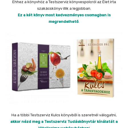
Ehhez a könyvhöz a Testszerviz könyvespolcról az Élet írta
szakácskönyv illik a legjobban.
Ez a két könyv most kedvezményes csomagban is
megrendelhető
.
Ha a többi Testszerviz Kulcs könyvből is szeretnél válogatni,
akkor nézd meg a Testszerviz Tudáskönyvtár kínálatát a