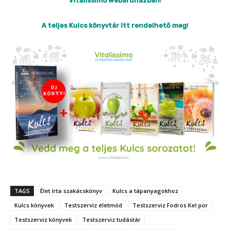
Vitalissimo webáruházban
!
A teljes Kulcs könyvtár itt rendelhető meg
!
TAGS
Élet írta szakácskönyv
Kulcs a tápanyagokhoz
Kulcs könyvek
Testszerviz életmód
Testszerviz Fodros Kel por
Testszerviz könyvek
Testszerviz tudástár