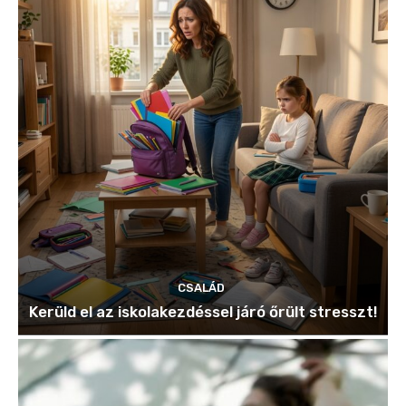
CSALÁD
Kerüld el az iskolakezdéssel járó őrült stresszt!