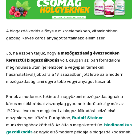
A biogazdálkodás előnye a mikroelemekben, vitaminokban
gazdag, kevés káros anyagot tartalmazó élelmiszer.
Jó, ha észben tarjuk, hogy
a mezőgazdaság évezredeken
keresztül biogazdálkodás
volt, csupán az ipari forradalom
megindulása után (jellemzően a vegyipari termékek
használatával) jobbára a 19. században jött létre az a modern
mezőgazdaság, ami egyre több vegyi anyagot használ.
Ennek a modernek tekintett, nagyüzemi mezőgazdaságnak a
káros mellékhatásai viszonylag gyorsan kiderültek, így már az
1920-as években megjelent a biogazdálkodást célzó első
mozgalom, ami Közép-Európában,
Rudolf Steiner
munkásságához köthető. Az általa megalkotott ún.
biodinamikus
gazdálkodás
az egyik első modern példája a biogazdálkodásnak.