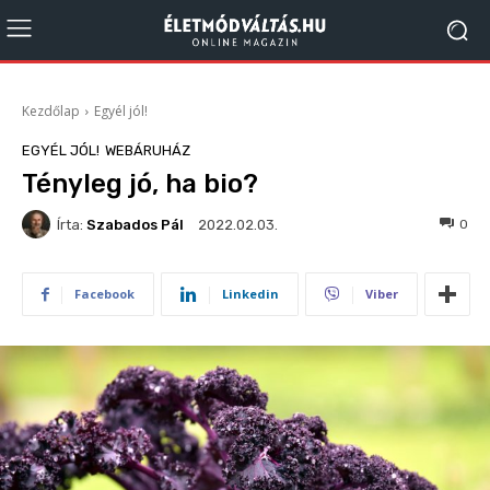
Kezdőlap
Egyél jól!
EGYÉL JÓL!
WEBÁRUHÁZ
Tényleg jó, ha bio?
Írta:
Szabados Pál
189
0
2022.02.03.
Facebook
Linkedin
Viber