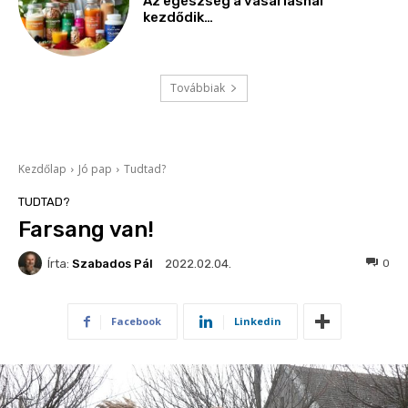
Az egészség a vásárlásnál
kezdődik…
Továbbiak