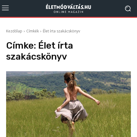
Kezdőlap
Címkék
Élet írta szakácskönyv
Címke:
Élet írta
szakácskönyv