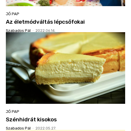
JÓ PAP
Az életmódváltás lépcsőfokai
Szabados Pál
-
2022.06.14.
JÓ PAP
Szénhidrát kisokos
Szabados Pál
-
2022.05.27.