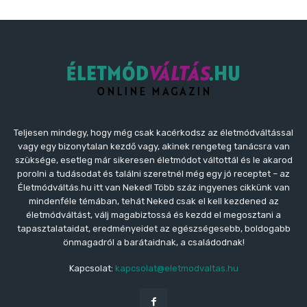
Teljesen mindegy, hogy még csak kacérkodsz az életmódváltással
vagy egy bizonytalan kezdő vagy, akinek rengeteg tanácsra van
szüksége, esetleg már sikeresen életmódot váltottál és le akarod
porolni a tudásodat és találni szeretnél még egy jó receptet – az
Életmódváltás.hu itt van Neked! Több száz ingyenes cikkünk van
mindenféle témában, tehát Neked csak el kell kezdened az
életmódváltást, válj magabiztossá és kezdd el megosztani a
tapasztalataidat, eredményeidet az egészségesebb, boldogabb
önmagadról a barátaidnak, a családodnak!
Kapcsolat:
kapcsolat@eletmodvaltas.hu