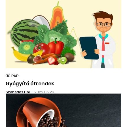
JÓ PAP
Gyógyító étrendek
Szabados Pál
-
2022.05.23.