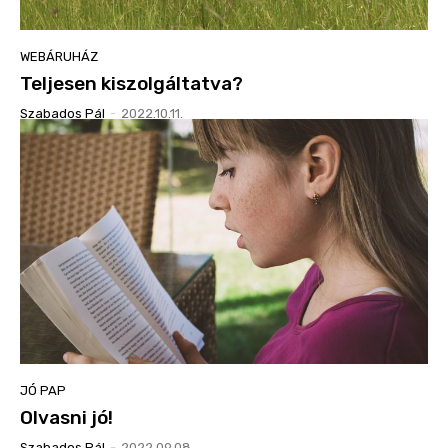
WEBÁRUHÁZ
Teljesen kiszolgáltatva?
Szabados Pál
-
2022.10.11.
JÓ PAP
Olvasni jó!
Szabados Pál
-
2022.09.08.