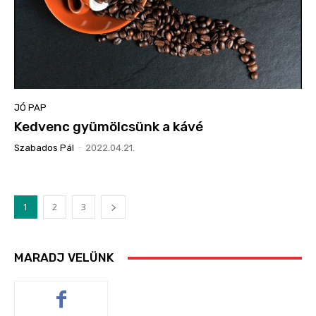
JÓ PAP
Kedvenc gyümölcsünk a kávé
Szabados Pál
-
2022.04.21.
1
2
3
MARADJ VELÜNK