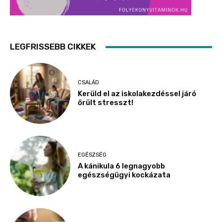
LEGFRISSEBB CIKKEK
CSALÁD
Kerüld el az iskolakezdéssel járó
őrült stresszt!
EGÉSZSÉG
A kánikula 6 legnagyobb
egészségügyi kockázata