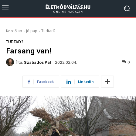
Kezdőlap
Jó pap
Tudtad?
TUDTAD?
Farsang van!
Írta:
Szabados Pál
143
0
2022.02.04.
Facebook
Linkedin