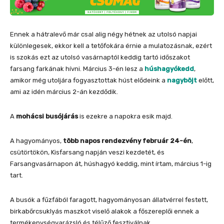
Ennek a hátralevő már csal alig négy hétnek az utolsó napjai
különlegesek, ekkor kell a tetőfokára érnie a mulatozásnak, ezért
is szokás ezt az utolsó vasárnaptól keddig tartó időszakot
farsang farkának hívni. Március 3-én lesz a
húshagyókedd
,
amikor még utoljára fogyasztottak húst elődeink a
nagyböjt
előtt,
ami az idén március 2-án kezdődik.
A
mohácsi busójárás
is ezekre a napokra esik majd.
A hagyományos,
több napos rendezvény február 24-én
,
csütörtökön, Kisfarsang napján veszi kezdetét, és
Farsangvasárnapon át, húshagyó keddig, mint írtam, március 1-ig
tart.
A busók a fűzfából faragott, hagyományosan állatvérrel festett,
birkabőrcsuklyás maszkot viselő alakok a főszereplői ennek a
termékenységvarázsló és télűző fesztiválnak.