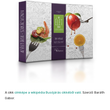
A cikk
címképe a wikipédia Busójárás cikkéből való
. Szerző: Baráth
Gábor.