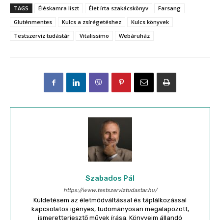
TAGS
Éléskamra liszt
Élet írta szakácskönyv
Farsang
Gluténmentes
Kulcs a zsírégetéshez
Kulcs könyvek
Testszerviz tudástár
Vitalissimo
Webáruház
Szabados Pál
https://www.testszerviztudastar.hu/
Küldetésem az életmódváltással és táplálkozással
kapcsolatos igényes, tudományosan megalapozott,
ismeretterjesztő művek írása. Könyveim állandó