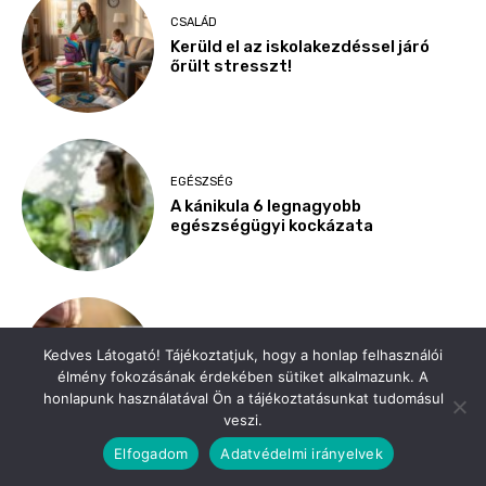
Kedves Látogató! Tájékoztatjuk, hogy a honlap felhasználói
élmény fokozásának érdekében sütiket alkalmazunk. A
honlapunk használatával Ön a tájékoztatásunkat tudomásul
veszi.
Elfogadom
Adatvédelmi irányelvek