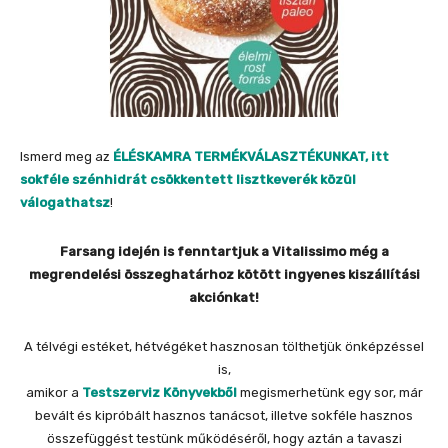
Ismerd meg az
ÉLÉSKAMRA TERMÉKVÁLASZTÉKUNKAT, itt
sokféle szénhidrát csökkentett lisztkeverék közül
válogathatsz
!
Farsang idején is fenntartjuk a Vitalissimo még a
megrendelési összeghatárhoz kötött ingyenes kiszállítási
akciónkat!
A télvégi estéket, hétvégéket hasznosan tölthetjük önképzéssel
is,
amikor a
Testszerviz Könyvekből
megismerhetünk egy sor, már
bevált és kipróbált hasznos tanácsot, illetve sokféle hasznos
összefüggést testünk működéséről, hogy aztán a tavaszi