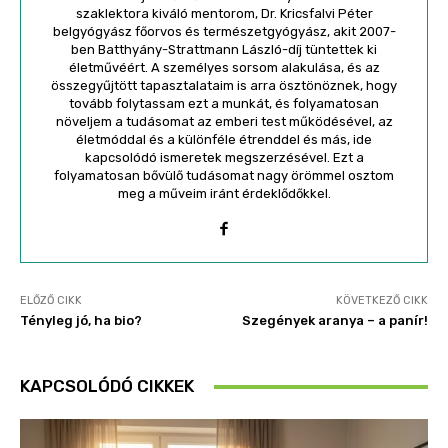
szaklektora kiváló mentorom, Dr. Kricsfalvi Péter
belgyógyász főorvos és természetgyógyász, akit 2007-
ben Batthyány-Strattmann László-díj tüntettek ki
életművéért. A személyes sorsom alakulása, és az
összegyűjtött tapasztalataim is arra ösztönöznek, hogy
tovább folytassam ezt a munkát, és folyamatosan
növeljem a tudásomat az emberi test működésével, az
életmóddal és a különféle étrenddel és más, ide
kapcsolódó ismeretek megszerzésével. Ezt a
folyamatosan bővülő tudásomat nagy örömmel osztom
meg a műveim iránt érdeklődőkkel.
ELŐZŐ CIKK
KÖVETKEZŐ CIKK
Tényleg jó, ha bio?
Szegények aranya – a panír!
KAPCSOLÓDÓ CIKKEK