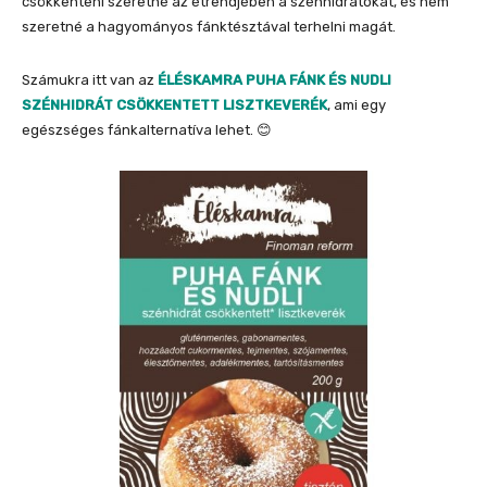
csökkenteni szeretné az étrendjében a szénhidrátokat, és nem
szeretné a hagyományos fánktésztával terhelni magát.
Számukra itt van az
ÉLÉSKAMRA PUHA FÁNK ÉS NUDLI
SZÉNHIDRÁT CSÖKKENTETT LISZTKEVERÉK
, ami egy
egészséges fánkalternatíva lehet. 😊