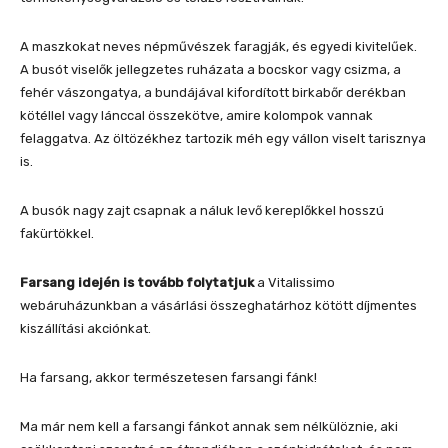
A maszkokat neves népművészek faragják, és egyedi kivitelűek.
A busót viselők jellegzetes ruházata a bocskor vagy csizma, a
fehér vászongatya, a bundájával kifordított birkabőr derékban
kötéllel vagy lánccal összekötve, amire kolompok vannak
felaggatva. Az öltözékhez tartozik méh egy vállon viselt tarisznya
is.
A busók nagy zajt csapnak a náluk levő kereplőkkel hosszú
fakürtökkel.
Farsang idején is tovább folytatjuk
a Vitalissimo
webáruházunkban a vásárlási összeghatárhoz kötött díjmentes
kiszállítási akciónkat.
Ha farsang, akkor természetesen farsangi fánk!
Ma már nem kell a farsangi fánkot annak sem nélkülöznie, aki