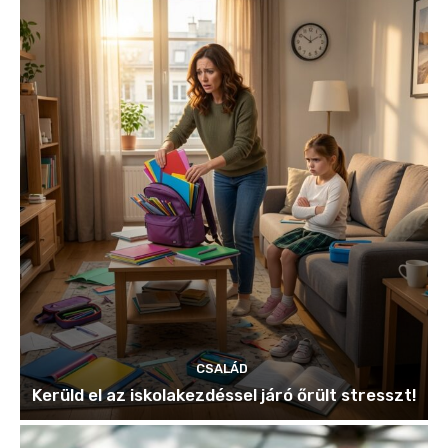
CSALÁD
Kerüld el az iskolakezdéssel járó őrült stresszt!