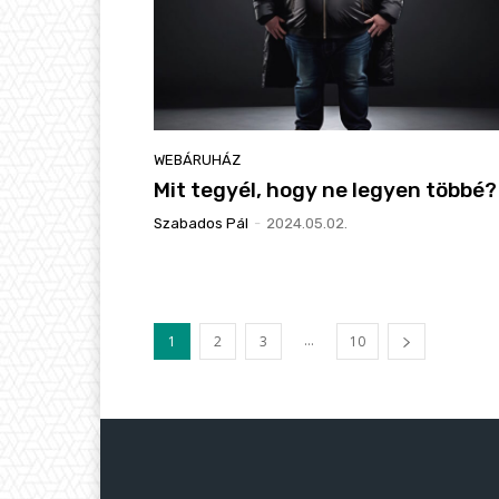
WEBÁRUHÁZ
Mit tegyél, hogy ne legyen többé?
Szabados Pál
-
2024.05.02.
...
1
2
3
10