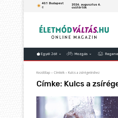
40.1
Budapest
2026. augusztus 6.
csütörtök
C
Egyél Jól!
Mozgás
Regene
Kezdőlap
Címkék
Kulcs a zsírégetéshez
Címke:
Kulcs a zsíré