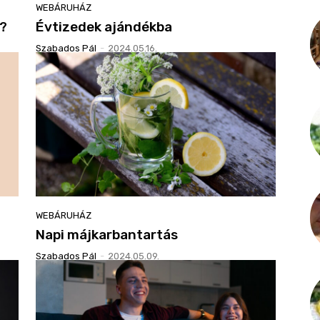
WEBÁRUHÁZ
ű?
Évtizedek ajándékba
Szabados Pál
-
2024.05.16.
WEBÁRUHÁZ
Napi májkarbantartás
Szabados Pál
-
2024.05.09.