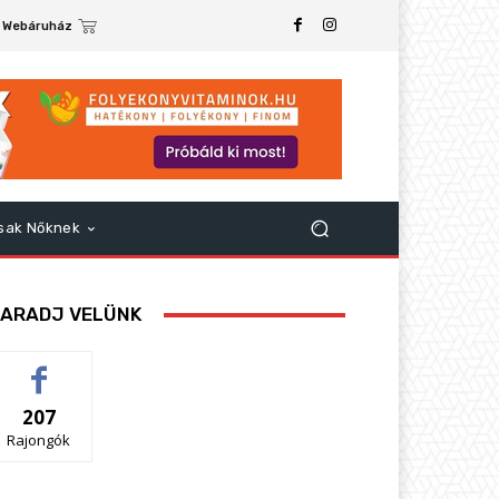
Webáruház
sak Nőknek
ARADJ VELÜNK
207
Rajongók