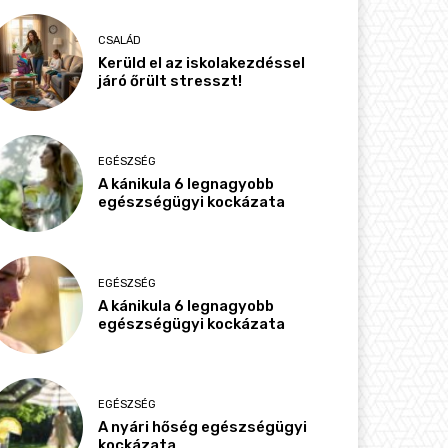
CSALÁD
Kerüld el az iskolakezdéssel
járó őrült stresszt!
EGÉSZSÉG
A kánikula 6 legnagyobb
egészségügyi kockázata
EGÉSZSÉG
A kánikula 6 legnagyobb
egészségügyi kockázata
EGÉSZSÉG
A nyári hőség egészségügyi
kockázata