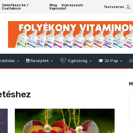
Jelentkezz be /
Blog
Impresszum
Testszerviz
Csatlakozz
Kapcsolat
rálódás
Receptek
Egészség
Jó Pap
C
M
getéshez