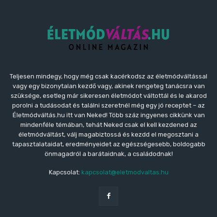
Teljesen mindegy, hogy még csak kacérkodsz az életmódváltással
vagy egy bizonytalan kezdő vagy, akinek rengeteg tanácsra van
szüksége, esetleg már sikeresen életmódot váltottál és le akarod
porolni a tudásodat és találni szeretnél még egy jó receptet – az
Életmódváltás.hu itt van Neked! Több száz ingyenes cikkünk van
mindenféle témában, tehát Neked csak el kell kezdened az
életmódváltást, válj magabiztossá és kezdd el megosztani a
tapasztalataidat, eredményeidet az egészségesebb, boldogabb
önmagadról a barátaidnak, a családodnak!
Kapcsolat:
kapcsolat@eletmodvaltas.hu