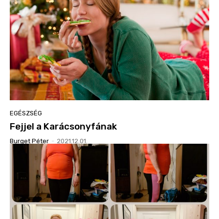
EGÉSZSÉG
Fejjel a Karácsonyfának
Burget Péter
-
2021.12.01.