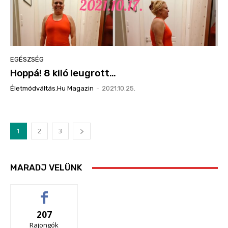
EGÉSZSÉG
Hoppá! 8 kiló leugrott…
Életmódváltás.hu Magazin
-
2021.10.25.
1
2
3
MARADJ VELÜNK
207
Rajongók