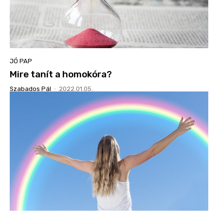
JÓ PAP
Mire tanít a homokóra?
Szabados Pál
-
2022.01.05.