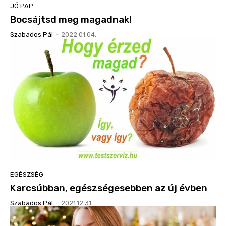
JÓ PAP
Bocsájtsd meg magadnak!
Szabados Pál
-
2022.01.04.
EGÉSZSÉG
Karcsúbban, egészségesebben az új évben
Szabados Pál
-
2021.12.31.