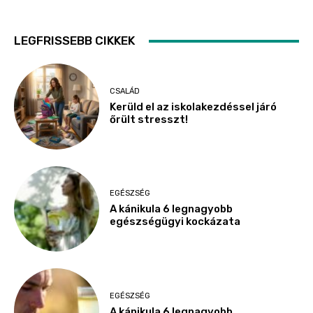
LEGFRISSEBB CIKKEK
CSALÁD
Kerüld el az iskolakezdéssel járó
őrült stresszt!
EGÉSZSÉG
A kánikula 6 legnagyobb
egészségügyi kockázata
EGÉSZSÉG
A kánikula 6 legnagyobb