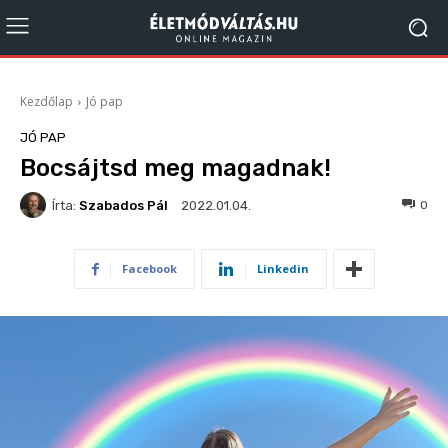
Kezdőlap
Jó pap
JÓ PAP
Bocsájtsd meg magadnak!
Írta:
Szabados Pál
143
0
2022.01.04.
Facebook
Linkedin