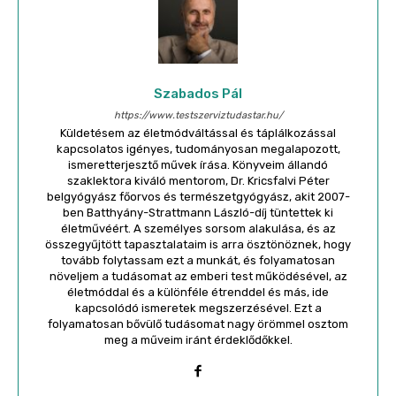
Szabados Pál
https://www.testszerviztudastar.hu/
Küldetésem az életmódváltással és táplálkozással
kapcsolatos igényes, tudományosan megalapozott,
ismeretterjesztő művek írása. Könyveim állandó
szaklektora kiváló mentorom, Dr. Kricsfalvi Péter
belgyógyász főorvos és természetgyógyász, akit 2007-
ben Batthyány-Strattmann László-díj tüntettek ki
életművéért. A személyes sorsom alakulása, és az
összegyűjtött tapasztalataim is arra ösztönöznek, hogy
tovább folytassam ezt a munkát, és folyamatosan
növeljem a tudásomat az emberi test működésével, az
életmóddal és a különféle étrenddel és más, ide
kapcsolódó ismeretek megszerzésével. Ezt a
folyamatosan bővülő tudásomat nagy örömmel osztom
meg a műveim iránt érdeklődőkkel.