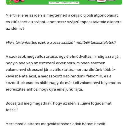
Miért kellene az idén is megtenned a céljaid újbóli átgondolását
és kitűzését a korábbi, lehet rossz szájízű tapasztalataid ellenére
az idén is?
Miért történhettek ezek a „rossz szájízű” múltbéli tapasztalatok?
A szokások megváltoztatása, egy életmódváltás mindig azzal jár,
hogy hiába van az észszerű érvek sora, minden esetben
valamennyi stresszel jár a változtatás, mert az életünk többé-
kevésbé átalakul, a megszokott napirendünk felbomlik, és a
kezdeti lelkesedés alábbhagy, és már kell valamennyi folyamatos
erőfeszítés ahhoz, hogy újra emeljünk rajta.
Bocsájtsd meg magadnak, hogy az idén is „újévi fogadalmat
teszel”.
Mert most a sikeres megvalósításhoz adok három bevált