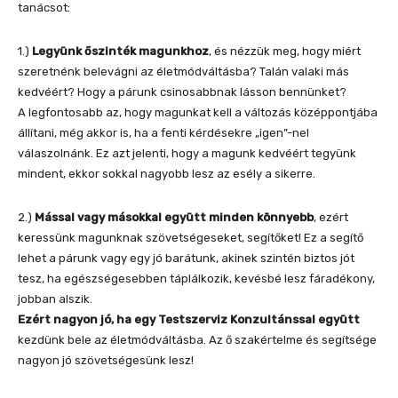
tanácsot:
1.)
Legyünk őszinték magunkhoz
, és nézzük meg, hogy miért
szeretnénk belevágni az életmódváltásba? Talán valaki más
kedvéért? Hogy a párunk csinosabbnak lásson bennünket?
A legfontosabb az, hogy magunkat kell a változás középpontjába
állítani, még akkor is, ha a fenti kérdésekre „igen”-nel
válaszolnánk. Ez azt jelenti, hogy a magunk kedvéért tegyünk
mindent, ekkor sokkal nagyobb lesz az esély a sikerre.
2.)
Mással vagy másokkal együtt minden könnyebb
, ezért
keressünk magunknak szövetségeseket, segítőket! Ez a segítő
lehet a párunk vagy egy jó barátunk, akinek szintén biztos jót
tesz, ha egészségesebben táplálkozik, kevésbé lesz fáradékony,
jobban alszik.
Ezért nagyon jó, ha egy Testszerviz Konzultánssal együtt
kezdünk bele az életmódváltásba. Az ő szakértelme és segítsége
nagyon jó szövetségesünk lesz!