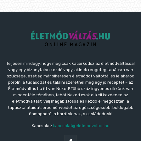
Teljesen mindegy, hogy még csak kacérkodsz az életmódváltással
vagy egy bizonytalan kezdő vagy, akinek rengeteg tanácsra van
szüksége, esetleg már sikeresen életmódot váltottál és le akarod
porolni a tudásodat és találni szeretnél még egy jó receptet – az
Életmódváltás.hu itt van Neked! Több száz ingyenes cikkünk van
mindenféle témában, tehát Neked csak el kell kezdened az
életmódváltást, válj magabiztossá és kezdd el megosztani a
tapasztalataidat, eredményeidet az egészségesebb, boldogabb
önmagadról a barátaidnak, a családodnak!
Kapcsolat:
kapcsolat@eletmodvaltas.hu