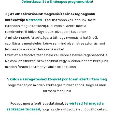
Jelentkezz itt a 3 hónapos programunkra
!
3.)
Az elhatározásaink megvalósításának legnagyobb
kerékkötője a
stressz
! Ezzel tisztában kell lennünk, mert
különben magunkat kezdjük el vádolni azért, mert a
reményeinkről idővel úgy látjuk, olvadozni kezdenek.
A mindennapok fáradtsága, a túl nagy nyomás, a határidők
szorítása, a megfelelési kényszer mind olyan stresszforrás, ami
lelohassza a kezdeti lelkesedésünket.
Ezért az életmódváltásba bele kell venni a helyes regenerációt is.
Ne csak az étkezési szokásainkat vegyük célba, hanem kezeljünk
minden fontos körülményt, ami a siker kulcsa.
A
Kulcs a zsírégetéshez könyvet pontosan azért írtam meg
,
hogy megadjon minden szükséges tudást ahhoz, hogy az idén
biztosra menjünk!
Fogadd meg a fenti javaslataimat, és
vértezd fel magad a
szükséges tudással
, hogy az idén kitűzött életmódváltó céljaid