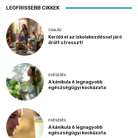
LEGFRISSEBB CIKKEK
CSALÁD
Kerüld el az iskolakezdéssel járó
őrült stresszt!
EGÉSZSÉG
A kánikula 6 legnagyobb
egészségügyi kockázata
EGÉSZSÉG
A kánikula 6 legnagyobb
egészségügyi kockázata