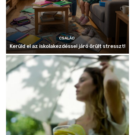
CSALÁD
Kerüld el az iskolakezdéssel járó őrült stresszt!