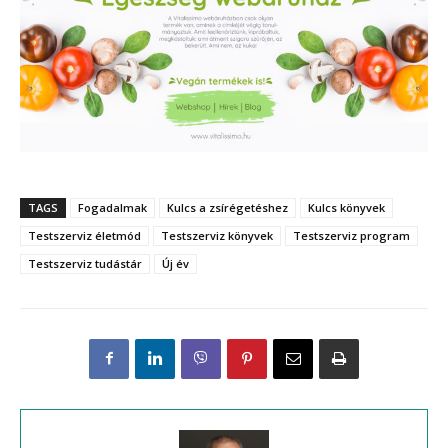
TAGS
Fogadalmak
Kulcs a zsírégetéshez
Kulcs könyvek
Testszerviz életmód
Testszerviz könyvek
Testszerviz program
Testszerviz tudástár
Új év