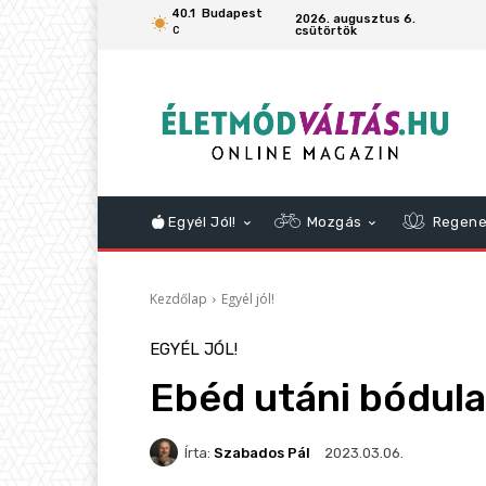
40.1
Budapest
2026. augusztus 6.
csütörtök
C
Egyél Jól!
Mozgás
Regene
Kezdőlap
Egyél jól!
EGYÉL JÓL!
Ebéd utáni bódula
Írta:
Szabados Pál
2023.03.06.