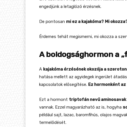
engedjünk a letaglózó érzésnek.
De pontosan
mi ez a kajakóma?
Mi okozza
Érdemes tehát megismerni, mi okozza a szer
A boldogsághormon a „
A
kajakóma érzésének okozója a szeroton
hatása mellett az agyidegek ingerület átadás
kapcsolatok elősegítése.
Ez hormonként az a
Ezt a hormont
triptofán nevű aminosavak 
vannak. Ezzel magyarázható az is, hogyha
s
például sajt, lazac, baromfihús, olajos magva
termelődését.