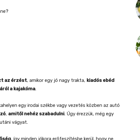
enne?
zt az érzést
, amikor egy jó nagy trakta,
kiadós ebéd
áról a kajakóma
.
ahelyen egy irodai székbe vagy vezetés közben az autó
szó
,
amitől nehéz szabadulni
. Úgy érezzük, még egy
utáni vágyat.
tőség
, így minden jókora erőfeszítésbe kerül, hogy ne