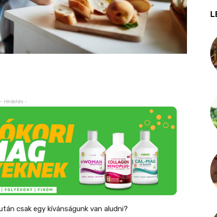
L
- Hirdetés -
tán csak egy kívánságunk van aludni?