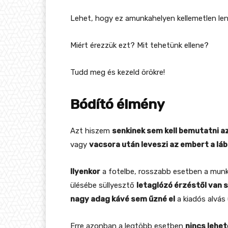
Lehet, hogy ez amunkahelyen kellemetlen l
Miért érezzük ezt? Mit tehetünk ellene?
Tudd meg és kezeld örökre!
Bódító élmény
Azt hiszem
senkinek sem kell bemutatni a
vagy
vacsora után leveszi az embert a láb
Ilyenkor
a fotelbe, rosszabb esetben a munk
ülésébe süllyesztő
letaglózó érzéstől van 
nagy adag kávé sem űzné el
a kiadós alvás 
Erre azonban a legtöbb esetben
nincs lehe