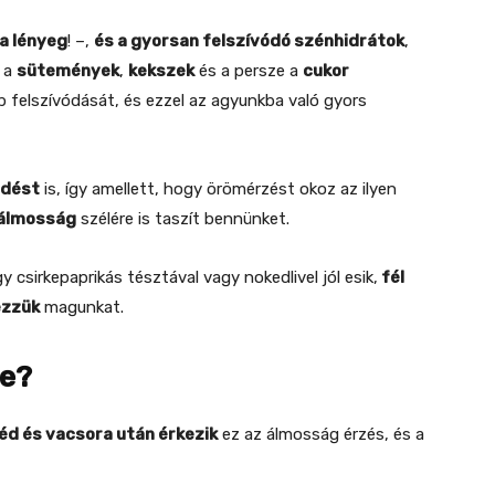
a lényeg
! –,
és a gyorsan felszívódó szénhidrátok
,
, a
sütemények
,
kekszek
és a persze a
cukor
 felszívódását, és ezzel az agyunkba való gyors
ődést
is, így amellett, hogy örömérzést okoz az ilyen
 álmosság
szélére is taszít bennünket.
 csirkepaprikás tésztával vagy nokedlivel jól esik,
fél
ezzük
magunkat.
te?
éd és vacsora után érkezik
ez az álmosság érzés, és a