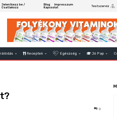
Jelentkezz be /
Blog
Impresszum
Testszerviz
Csatlakozz
Kapcsolat
rálódás
Receptek
Egészség
Jó Pap
C
M
t?
316
0