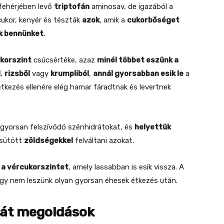
 fehérjében levő
triptofán
aminosav, de igazából a
cukor, kenyér és tészták
azok
, amik a
cukorbőséget
k bennünket
.
korszint
csúcsértéke, azaz
minél többet eszünk a
l
,
rizsből
vagy
krumpliból
,
annál gyorsabban esik le
a
 étkezés ellenére elég hamar fáradtnak és levertnek
gyorsan felszívódó szénhidrátokat, és
helyettük
sütött
zöldségekkel
felváltani azokat.
 a vércukorszintet
, amely lassabban is esik vissza. A
 így nem leszünk olyan gyorsan éhesek étkezés után.
rát megoldások