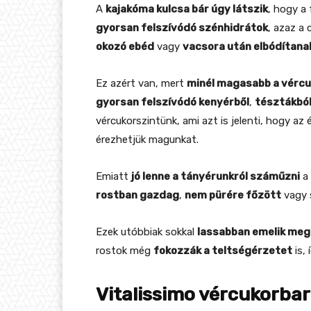
A
kajakóma kulcsa bár úgy látszik
, hogy a
gyorsan felszívódó szénhidrátok
, azaz a 
okozó ebéd
vagy
vacsora után elbódítana
Ez azért van, mert
minél magasabb a vércu
gyorsan felszívódó kenyérből
,
tésztákbó
vércukorszintünk, ami azt is jelenti, hogy az
érezhetjük magunkat.
Emiatt
jó lenne a tányérunkról száműzni
a 
rostban gazdag
,
nem pürére főzött
vagy 
Ezek utóbbiak sokkal
lassabban emelik meg
rostok még
fokozzák a teltségérzetet
is,
Vitalissimo vércukorba