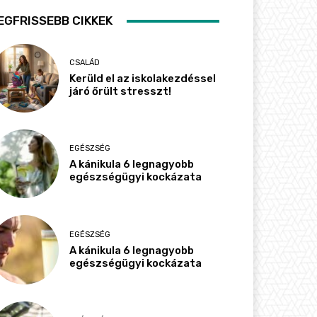
EGFRISSEBB CIKKEK
CSALÁD
Kerüld el az iskolakezdéssel
járó őrült stresszt!
EGÉSZSÉG
A kánikula 6 legnagyobb
egészségügyi kockázata
EGÉSZSÉG
A kánikula 6 legnagyobb
egészségügyi kockázata