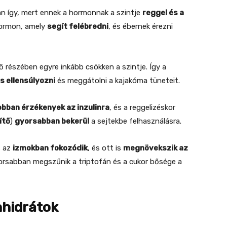
n így, mert ennek a hormonnak a szintje
reggel és a
hormon, amely
segít felébredni
, és ébernek érezni
vő részében egyre inkább csökken a szintje. Így a
s ellensúlyozni
és meggátolni a kajakóma tüneteit.
obban érzékenyek az inzulinra
, és a reggelizéskor
ítő
)
gyorsabban bekerül
a sejtekbe felhasználásra.
s az
izmokban fokozódik
, és ott is
megnövekszik az
yorsabban megszűnik a triptofán és a cukor bősége a
nhidrátok