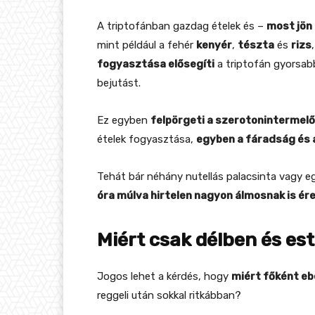
A triptofánban gazdag ételek és –
most jön 
mint például a fehér
kenyér
,
tészta
és
rizs
fogyasztása elősegíti
a triptofán gyorsabb
bejutást.
Ez egyben
felpörgeti a szerotonintermel
ételek fogyasztása,
egyben a fáradság és
Tehát bár néhány nutellás palacsinta vagy egy
óra múlva hirtelen nagyon álmosnak is ér
Miért csak délben és es
Jogos lehet a kérdés, hogy
miért főként eb
reggeli után sokkal ritkábban?