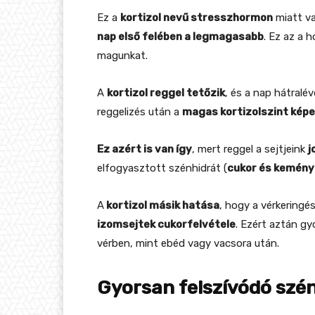
Ez a
kortizol nevű stresszhormon
miatt va
nap első felében a legmagasabb
. Ez az a 
magunkat.
A
kortizol reggel tetőzik
, és a nap hátralé
reggelizés után a
magas kortizolszint képe
Ez azért is van így
, mert reggel a sejtjeink
j
elfogyasztott szénhidrát (
cukor és kemény
A
kortizol másik hatása
, hogy a vérkeringé
izomsejtek cukorfelvétele
. Ezért aztán g
vérben, mint ebéd vagy vacsora után.
Gyorsan felszívódó szé