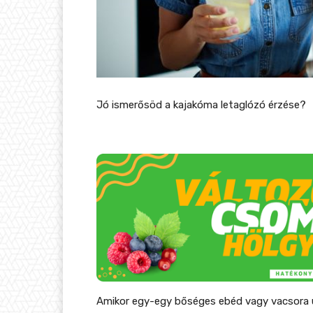
Jó ismerősöd a kajakóma letaglózó érzése?
Amikor egy-egy bőséges ebéd vagy vacsora u