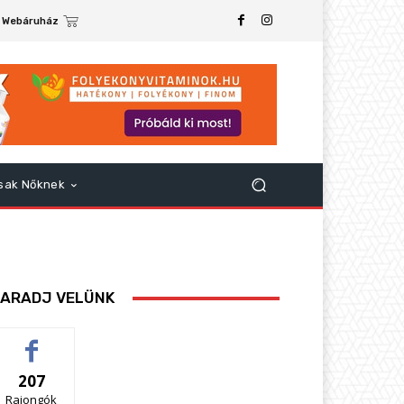
Webáruház
sak Nőknek
ARADJ VELÜNK
207
Rajongók