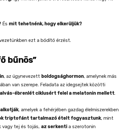
?
És
mit tehetnénk, hogy elkerüljük?
vezetünkben ezt a bódító érzést.
fő bűnös”
in
, az úgynevezett
boldogsághormon
, amelynek más
ában van szerepe. Feladata az idegsejtek közötti
lvás-ébrenlét ciklusért felel a melatonin mellett
.
alkotják
, amelyek a fehérjében gazdag élelmiszerekben
ok triptofánt tartalmazó ételt fogyasztunk
, mint
k vagy tej és tojás,
az serkenti
a szerotonin