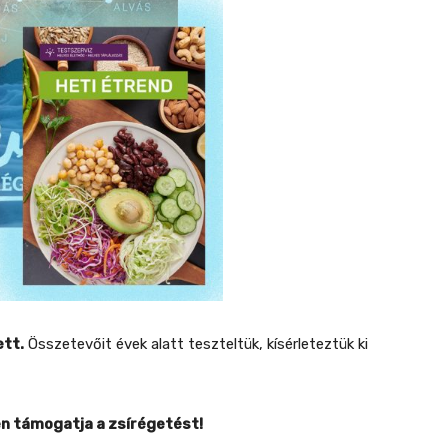
ett.
Összetevőit évek alatt teszteltük, kísérleteztük ki
n támogatja a zsírégetést!