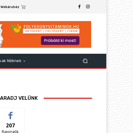
Webáruház
sak Nőknek
ARADJ VELÜNK
207
Rajongók