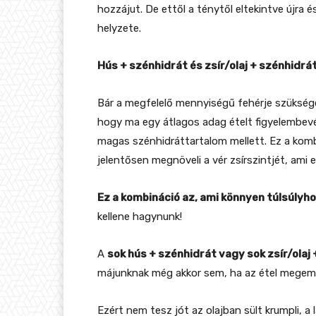
hozzájut. De ettől a ténytől eltekintve újra 
helyzete.
Hús + szénhidrát és zsír/olaj + szénhidr
Bár a megfelelő mennyiségű fehérje szükség
hogy ma egy átlagos adag ételt figyelembevé
magas szénhidráttartalom mellett. Ez a kombi
jelentősen megnöveli a vér zsírszintjét, ami
Ez a kombináció az, ami könnyen túlsúlyh
kellene hagynunk!
A
sok hús + szénhidrát vagy sok zsír/olaj
májunknak még akkor sem, ha az étel megem
Ezért nem tesz jót az olajban sült krumpli, a 