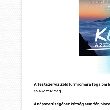
A Testszerviz Zöldturmix mára fogalom l
és alkottuk meg.
A népszerűségéhez kétség sem fér, hisze