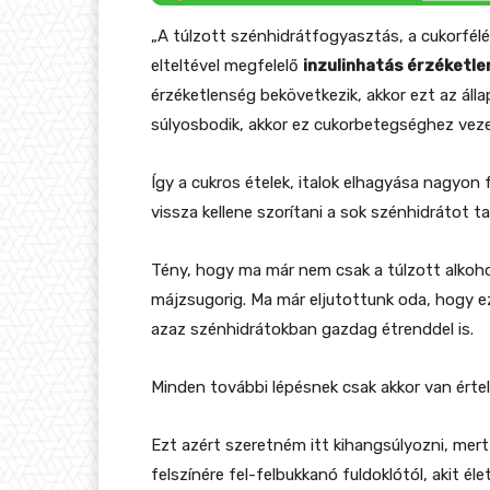
„A túlzott szénhidrátfogyasztás, a cukorfé
elteltével megfelelő
inzulinhatás érzéketl
érzéketlenség bekövetkezik, akkor ezt az álla
súlyosbodik, akkor ez cukorbetegséghez veze
Így a cukros ételek, italok elhagyása nagyon
vissza kellene szorítani a sok szénhidrátot 
Tény, hogy ma már nem csak a túlzott alkoho
májzsugorig. Ma már eljutottunk oda, hogy ez
azaz szénhidrátokban gazdag étrenddel is.
Minden további lépésnek csak akkor van érte
Ezt azért szeretném itt kihangsúlyozni, mert
felszínére fel-felbukkanó fuldoklótól, akit él