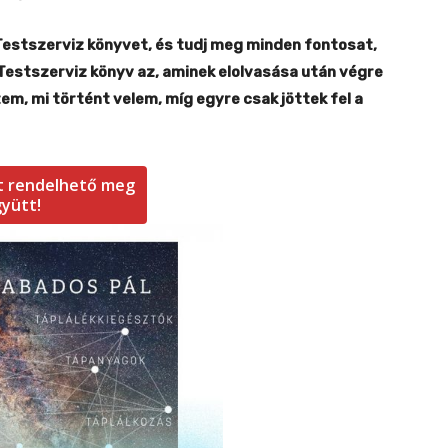
Testszerviz könyvet, és tudj meg minden fontosat,
 Testszerviz könyv az, aminek elolvasása után végre
em, mi történt velem, míg egyre csak jöttek fel a
tt rendelhető meg
yütt!