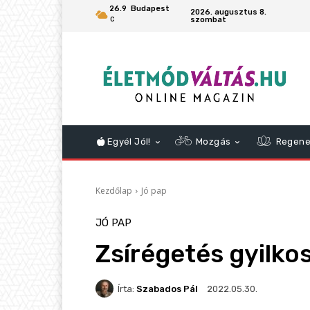
26.9
Budapest
2026. augusztus 8.
szombat
C
Egyél Jól!
Mozgás
Regene
Kezdőlap
Jó pap
JÓ PAP
Zsírégetés gyilko
Írta:
Szabados Pál
2022.05.30.