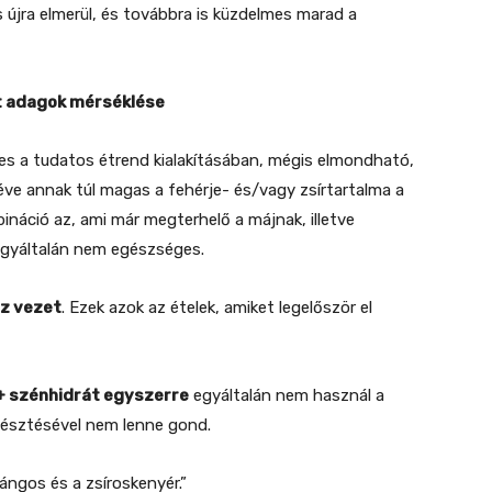
és újra elmerül, és továbbra is küzdelmes marad a
át adagok mérséklése
es a tudatos étrend kialakításában, mégis elmondható,
ve annak túl magas a fehérje- és/vagy zsírtartalma a
náció az, ami már megterhelő a májnak, illetve
 egyáltalán nem egészséges.
oz vezet
. Ezek azok az ételek, amiket legelőször el
 + szénhidrát egyszerre
egyáltalán nem használ a
észtésével nem lenne gond.
lángos és a zsíroskenyér.”