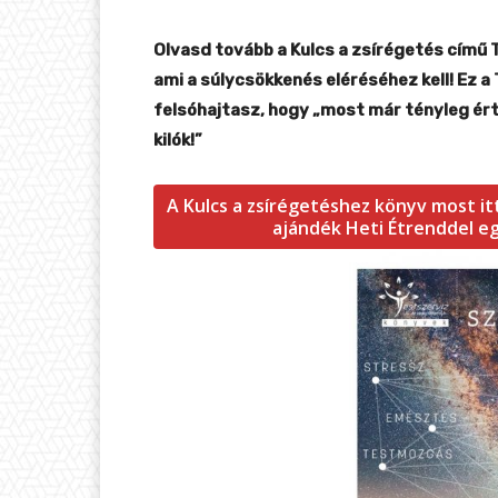
Olvasd tovább a Kulcs a zsírégetés című 
ami a súlycsökkenés eléréséhez kell! Ez a
felsóhajtasz, hogy „most már tényleg ért
kilók!”
A Kulcs a zsírégetéshez könyv most i
ajándék Heti Étrenddel eg