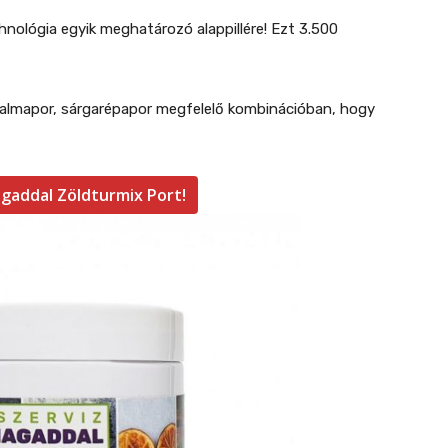
nológia egyik meghatározó alappillére! Ezt 3.500
ldalmapor, sárgarépapor megfelelő kombinációban, hogy
agaddal Zöldturmix Port!