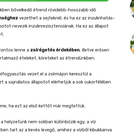
lékben bővelkedő étrend rövidebb-hosszabb idő
enséghez
vezethet a sejteknél, és ha ez az inzulinhatás-
potot nevezik inzulinrezisztenciának. Ha ez az állapot
t.
 fontos lenne a
zsírégetés érdekében
, illetve erősen
tartalmazó ételeket, köreteket az étrendünkben.
lfogyasztás vezet el a zsírmájon keresztül a
t a sajnálatos állapotot elérhetjük a sok cukorfélében
lme, ha ezt az első kettőt már megtettük.
 a helyzetünk nem sokban különbözik egy, a víz
etben tart az a kevés levegő, amihez a vízből kibukkanva