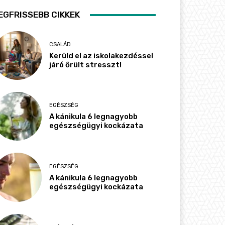
EGFRISSEBB CIKKEK
CSALÁD
Kerüld el az iskolakezdéssel
járó őrült stresszt!
EGÉSZSÉG
A kánikula 6 legnagyobb
egészségügyi kockázata
EGÉSZSÉG
A kánikula 6 legnagyobb
egészségügyi kockázata