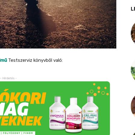
L
ímű
Testszerviz könyvből való:
- Hirdetés -