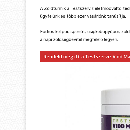
A Zöldturmix a Testszerviz életmódváltó tech
ügyfelünk és több ezer vásárlónk tanúsítja.
Fodros kel por, spenót, csipkebogyópor, zö
a napi zöldségbevitel megfelelő legyen.
Rendeld meg itt a Testszerviz Vidd M