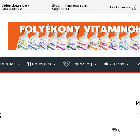
Jelentkezz be /
Blog
Impresszum
Testszerviz
Csatlakozz
Kapcsolat
rálódás
Receptek
Egészség
Jó Pap
C
M
s
834
0