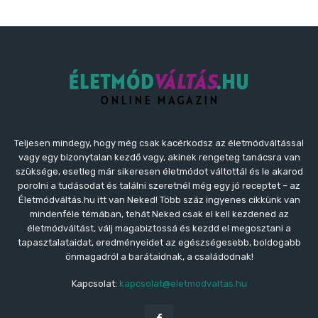
Teljesen mindegy, hogy még csak kacérkodsz az életmódváltással
vagy egy bizonytalan kezdő vagy, akinek rengeteg tanácsra van
szüksége, esetleg már sikeresen életmódot váltottál és le akarod
porolni a tudásodat és találni szeretnél még egy jó receptet – az
Életmódváltás.hu itt van Neked! Több száz ingyenes cikkünk van
mindenféle témában, tehát Neked csak el kell kezdened az
életmódváltást, válj magabiztossá és kezdd el megosztani a
tapasztalataidat, eredményeidet az egészségesebb, boldogabb
önmagadról a barátaidnak, a családodnak!
Kapcsolat:
kapcsolat@eletmodvaltas.hu