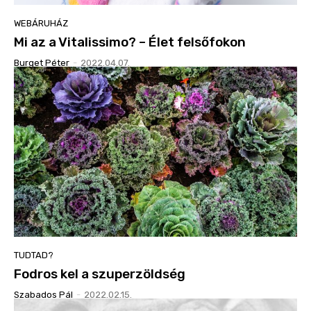
WEBÁRUHÁZ
Mi az a Vitalissimo? – Élet felsőfokon
Burget Péter
-
2022.04.07.
TUDTAD?
Fodros kel a szuperzöldség
Szabados Pál
-
2022.02.15.