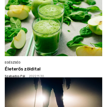
EGÉSZSÉG
Életerős zöldital
Szabados Pál
-
2022.11.30.