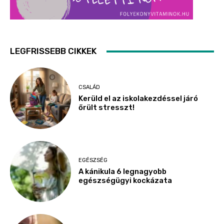
LEGFRISSEBB CIKKEK
CSALÁD
Kerüld el az iskolakezdéssel járó
őrült stresszt!
EGÉSZSÉG
A kánikula 6 legnagyobb
egészségügyi kockázata