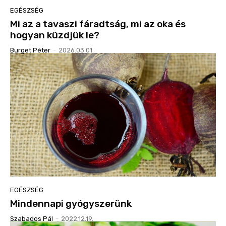
EGÉSZSÉG
Mi az a tavaszi fáradtság, mi az oka és
hogyan küzdjük le?
Burget Péter
-
2026.03.01.
EGÉSZSÉG
Mindennapi gyógyszerünk
Szabados Pál
-
2022.12.19.