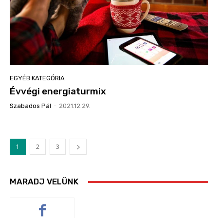
EGYÉB KATEGÓRIA
Évvégi energiaturmix
Szabados Pál
-
2021.12.29.
1
2
3
MARADJ VELÜNK