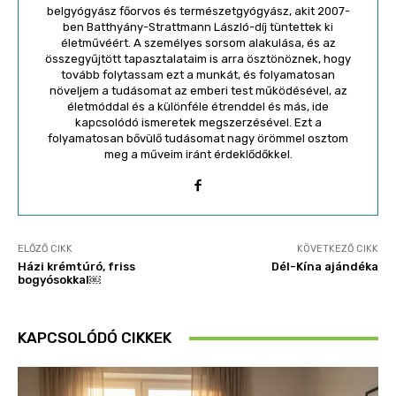
belgyógyász főorvos és természetgyógyász, akit 2007-
ben Batthyány-Strattmann László-díj tüntettek ki
életművéért. A személyes sorsom alakulása, és az
összegyűjtött tapasztalataim is arra ösztönöznek, hogy
tovább folytassam ezt a munkát, és folyamatosan
növeljem a tudásomat az emberi test működésével, az
életmóddal és a különféle étrenddel és más, ide
kapcsolódó ismeretek megszerzésével. Ezt a
folyamatosan bővülő tudásomat nagy örömmel osztom
meg a műveim iránt érdeklődőkkel.
ELŐZŐ CIKK
KÖVETKEZŐ CIKK
Házi krémtúró, friss
Dél-Kína ajándéka
bogyósokkal￼
KAPCSOLÓDÓ CIKKEK