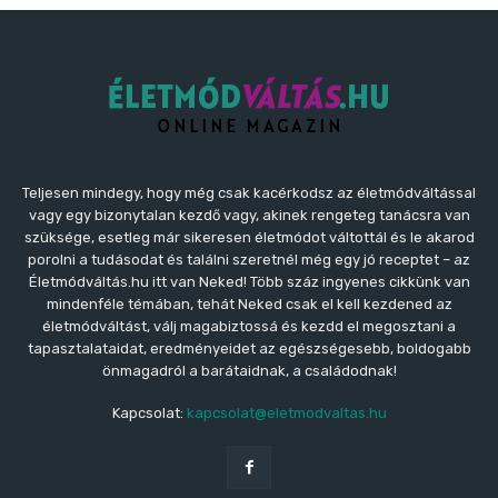
Teljesen mindegy, hogy még csak kacérkodsz az életmódváltással
vagy egy bizonytalan kezdő vagy, akinek rengeteg tanácsra van
szüksége, esetleg már sikeresen életmódot váltottál és le akarod
porolni a tudásodat és találni szeretnél még egy jó receptet – az
Életmódváltás.hu itt van Neked! Több száz ingyenes cikkünk van
mindenféle témában, tehát Neked csak el kell kezdened az
életmódváltást, válj magabiztossá és kezdd el megosztani a
tapasztalataidat, eredményeidet az egészségesebb, boldogabb
önmagadról a barátaidnak, a családodnak!
Kapcsolat:
kapcsolat@eletmodvaltas.hu