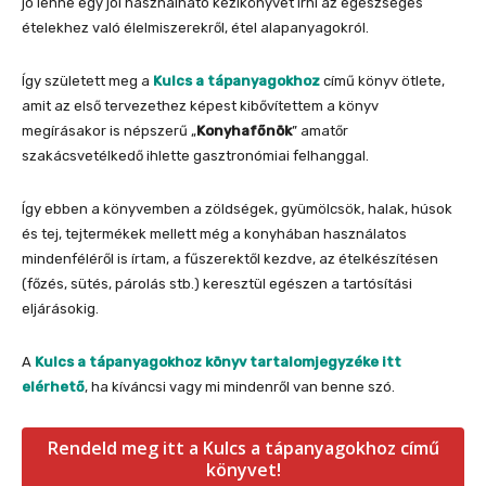
jó lenne egy jól használható kézikönyvet írni az egészséges
ételekhez való élelmiszerekről, étel alapanyagokról.
Így született meg a
Kulcs a tápanyagokhoz
című könyv ötlete,
amit az első tervezethez képest kibővítettem a könyv
megírásakor is népszerű „
Konyhafőnök
” amatőr
szakácsvetélkedő ihlette gasztronómiai felhanggal.
Így ebben a könyvemben a zöldségek, gyümölcsök, halak, húsok
és tej, tejtermékek mellett még a konyhában használatos
mindenféléről is írtam, a fűszerektől kezdve, az ételkészítésen
(főzés, sütés, párolás stb.) keresztül egészen a tartósítási
eljárásokig.
A
Kulcs a tápanyagokhoz könyv tartalomjegyzéke itt
elérhető
, ha kíváncsi vagy mi mindenről van benne szó.
Rendeld meg itt a Kulcs a tápanyagokhoz című
könyvet!