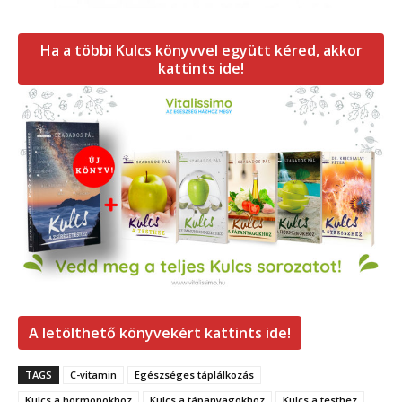
Ha a többi Kulcs könyvvel együtt kéred, akkor
kattints ide!
A letölthető könyvekért kattints ide!
TAGS
C-vitamin
Egészséges táplálkozás
Kulcs a hormonokhoz
Kulcs a tápanyagokhoz
Kulcs a testhez