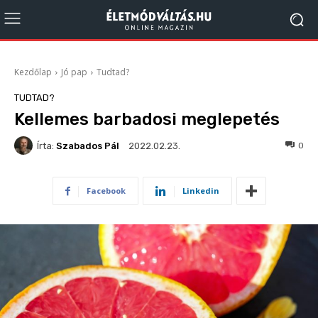
Kezdőlap
Jó pap
Tudtad?
TUDTAD?
Kellemes barbadosi meglepetés
Írta:
Szabados Pál
174
0
2022.02.23.
Facebook
Linkedin