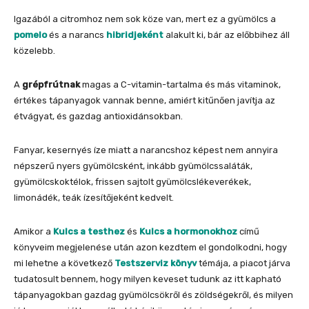
Igazából a citromhoz nem sok köze van, mert ez a gyümölcs a
pomelo
és a narancs
hibridjeként
alakult ki, bár az előbbihez áll
közelebb.
A
grépfrútnak
magas a C-vitamin-tartalma és más vitaminok,
értékes tápanyagok vannak benne, amiért kitűnően javítja az
étvágyat, és gazdag antioxidánsokban.
Fanyar, kesernyés íze miatt a narancshoz képest nem annyira
népszerű nyers gyümölcsként, inkább gyümölcssaláták,
gyümölcskoktélok, frissen sajtolt gyümölcslékeverékek,
limonádék, teák ízesítőjeként kedvelt.
Amikor a
Kulcs a testhez
és
Kulcs a hormonokhoz
című
könyveim megjelenése után azon kezdtem el gondolkodni, hogy
mi lehetne a következő
Testszerviz könyv
témája, a piacot járva
tudatosult bennem, hogy milyen keveset tudunk az itt kapható
tápanyagokban gazdag gyümölcsökről és zöldségekről, és milyen