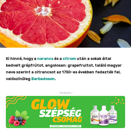
Ki hinné, hogy a
narancs
és a
citrom
után a sokak által
kedvelt grépfrútot, angolosan: grapefruitot, találó magyar
neve szerint a citrancsot az 1750-es években fedezték fel,
valószínűleg
Barbadoson
.
- Hirdetés -