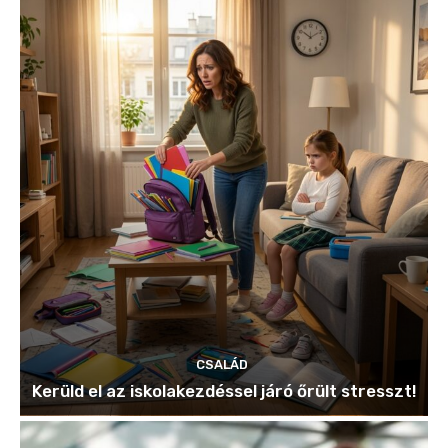
CSALÁD
Kerüld el az iskolakezdéssel járó őrült stresszt!