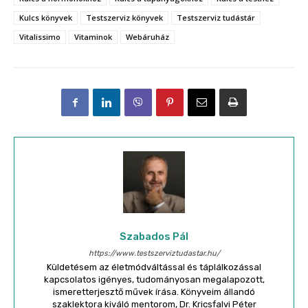
Kulcs könyvek
Testszerviz könyvek
Testszerviz tudástár
Vitalissimo
Vitaminok
Webáruház
Szabados Pál
https://www.testszerviztudastar.hu/
Küldetésem az életmódváltással és táplálkozással
kapcsolatos igényes, tudományosan megalapozott,
ismeretterjesztő művek írása. Könyveim állandó
szaklektora kiváló mentorom, Dr. Kricsfalvi Péter