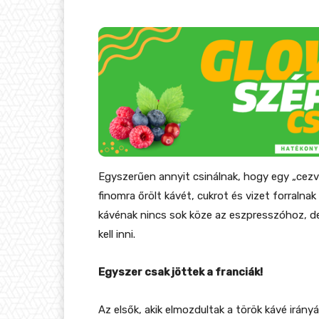
Egyszerűen annyit csinálnak, hogy egy „cez
finomra őrölt kávét, cukrot és vizet forralna
kávénak nincs sok köze az eszpresszóhoz, de 
kell inni.
Egyszer csak jöttek a franciák!
Az elsők, akik elmozdultak a török kávé irányá