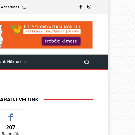
Webáruház
sak Nőknek
ARADJ VELÜNK
207
Rajongók