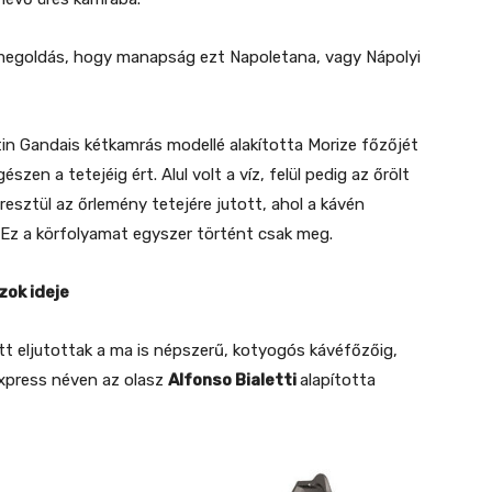
megoldás, hogy manapság ezt Napoletana, vagy Nápolyi
n Gandais kétkamrás modellé alakította Morize főzőjét
szen a tetejéig ért. Alul volt a víz, felül pedig az őrölt
eresztül az őrlemény tetejére jutott, ahol a kávén
 Ez a körfolyamat egyszer történt csak meg.
szok ideje
tt eljutottak a ma is népszerű, kotyogós kávéfőzőig,
xpress néven az olasz
Alfonso Bialetti
alapította