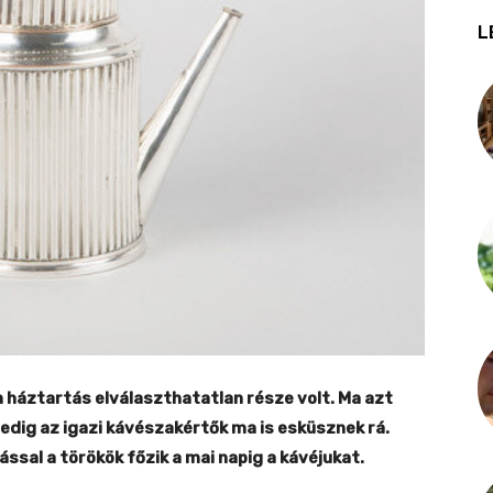
L
 háztartás elválaszthatatlan része volt. Ma azt
edig az igazi kávészakértők ma is esküsznek rá.
ással a törökök főzik a mai napig a kávéjukat.