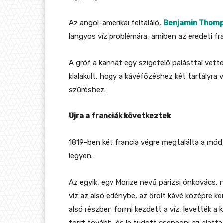
Az angol-amerikai feltaláló,
Benjamin Thomp
langyos víz problémára, amiben az eredeti f
A gróf a kannát egy szigetelő palásttal vette
kialakult, hogy a kávéfőzéshez két tartályra 
szűréshez.
Újra a franciák következtek
1819-ben két francia végre megtalálta a mód
legyen.
Az egyik, egy Morize nevű párizsi ónkovács,
víz az alsó edénybe, az őrölt kávé középre ke
alsó részben forrni kezdett a víz, levették a 
forrt tovább, és le tudott csepegni az alatta