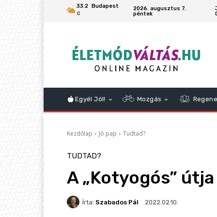
33.2
Budapest
2026. augusztus 7.
péntek
C
Egyél Jól!
Mozgás
Regene
Kezdőlap
Jó pap
Tudtad?
TUDTAD?
A „Kotyogós” útja
Írta:
Szabados Pál
2022.02.10.