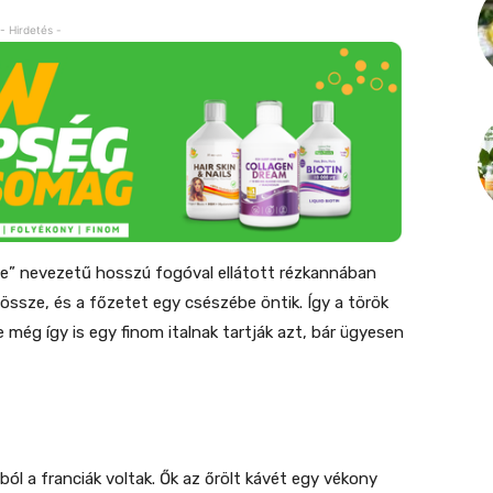
- Hirdetés -
ve” nevezetű hosszú fogóval ellátott rézkannában
k össze, és a főzetet egy csészébe öntik. Így a török
még így is egy finom italnak tartják azt, bár ügyesen
ból a franciák voltak. Ők az őrölt kávét egy vékony