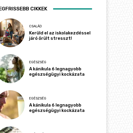
EGFRISSEBB CIKKEK
CSALÁD
Kerüld el az iskolakezdéssel
járó őrült stresszt!
EGÉSZSÉG
A kánikula 6 legnagyobb
egészségügyi kockázata
EGÉSZSÉG
A kánikula 6 legnagyobb
egészségügyi kockázata