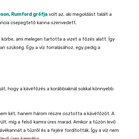
son, Rumford grófja
volt az, aki megoldást talált a
rancia csepegtető kanna szenvedett.
 körbe, ami melegen tartotta a vizet a főzés alatt. Így
van szükség. Egy a víz forralásához, egy pedig a
ját, hogy a kávéfőzés a korábbiaknál sokkal könnyebb
 nem két, hanem három részre osztotta a kávéfőzőt. A
rült, míg a felső kamra üres marad. Amikor a tűzön levő
kávékannát a tűzről és a fejére fordították. Így a víz nem
 levő üres kamrába.