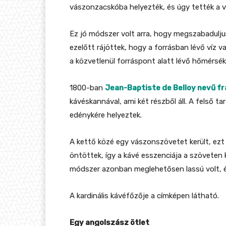
vászonzacskóba helyezték, és úgy tették a v
Ez jó módszer volt arra, hogy megszabadulju
ezelőtt rájöttek, hogy a forrásban lévő víz v
a közvetlenül forráspont alatt lévő hőmérsék
1800-ban
Jean-Baptiste de Belloy nevű fr
kávéskannával, ami két részből áll. A felső ta
edénykére helyeztek.
A kettő közé egy vászonszövetet került, ezt 
öntöttek, így a kávé esszenciája a szöveten
módszer azonban meglehetősen lassú volt, és
A kardinális kávéfőzője a címképen látható.
Egy angolszász ötlet