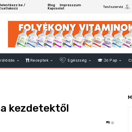
Jelentkezz be /
Blog
Impresszum
Testszerviz
Csatlakozz
Kapcsolat
rálódás
Receptek
Egészség
Jó Pap
C
M
 a kezdetektől
333
0