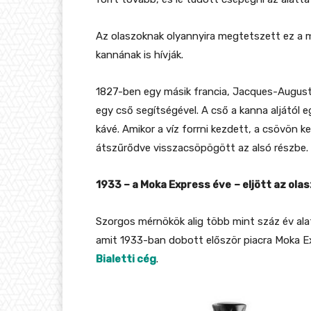
Az olaszoknak olyannyira megtetszett ez a 
kannának is hívják.
1827-ben egy másik francia, Jacques-Augusti
egy cső segítségével. A cső a kanna aljától egé
kávé. Amikor a víz forrni kezdett, a csövön k
átszűrődve visszacsöpögött az alsó részbe.
1933 – a Moka Express éve
– eljött az ola
Szorgos mérnökök alig több mint száz év ala
amit 1933-ban dobott először piacra Moka E
Bialetti cég
.