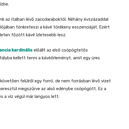
ízbe.
nk az italban lévő zaccdaraboktól. Néhány évszázaddal
alójában tönkreteszi a kávé törékeny esszenciáját. Ezért
leten főzött kávé ízletesebb lesz.
ancia kardinális
előállt az első csöpögtetős
rtályba kellett tenni a kávéőrleményt, amit egy üres
követően felülről egy forró, de nem forrásban lévő vizet
 keresztül megszűrve az alsó edénybe csöpögött. Ez a
 a víz végül már langyos lett.