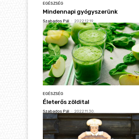
EGÉSZSÉG
Mindennapi gyógyszerünk
Szabados Pál
-
2022.12.19.
EGÉSZSÉG
Életerős zöldital
Szabados Pál
-
2022.11.30.