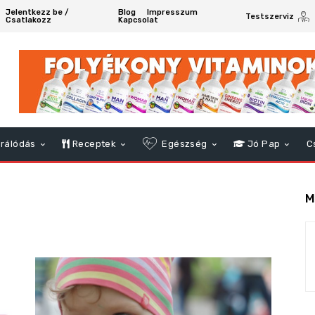
Jelentkezz be /
Blog
Impresszum
Testszerviz
Csatlakozz
Kapcsolat
rálódás
Receptek
Egészség
Jó Pap
C
M