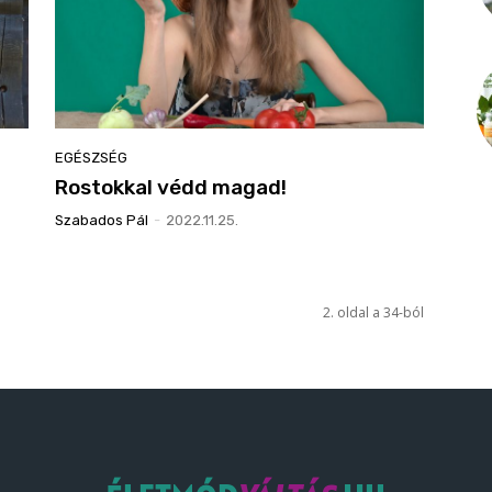
EGÉSZSÉG
Rostokkal védd magad!
Szabados Pál
-
2022.11.25.
2. oldal a 34-ból