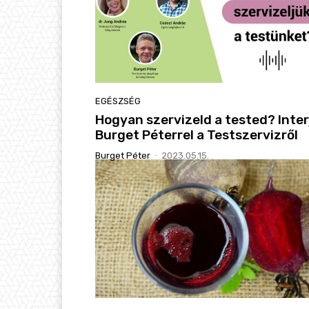
EGÉSZSÉG
Hogyan szervizeld a tested? Inter
Burget Péterrel a Testszervizről
Burget Péter
-
2023.05.15.