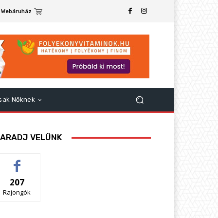
Webáruház
sak Nőknek
ARADJ VELÜNK
207
Rajongók