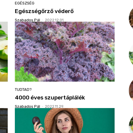
EGÉSZSÉG
Egészségőrző véderő
Szabados Pál
-
2022.12.01.
TUDTAD?
4000 éves szupertáplálék
Szabados Pál
-
2022.11.29.