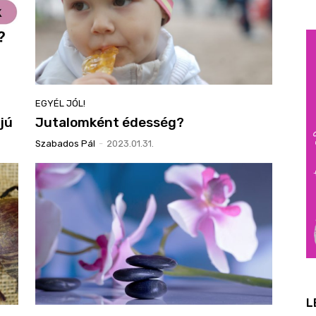
EGYÉL JÓL!
jú
Jutalomként édesség?
Szabados Pál
-
2023.01.31.
L