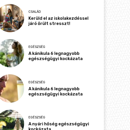
CSALÁD
Kerüld el az iskolakezdéssel
járó őrült stresszt!
EGÉSZSÉG
A kánikula 6 legnagyobb
egészségügyi kockázata
EGÉSZSÉG
A kánikula 6 legnagyobb
egészségügyi kockázata
EGÉSZSÉG
A nyári hőség egészségügyi
kockázata