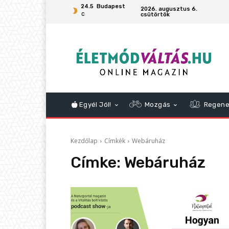
24.5
Budapest
2026. augusztus 6.
csütörtök
C
Egyél Jól!
Mozgás
Regene
Kezdőlap
Címkék
Webáruház
Címke:
Webáruház