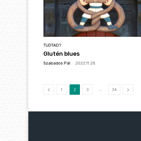
TUDTAD?
Glutén blues
Szabados Pál
-
2022.11.28.
...
1
2
3
34