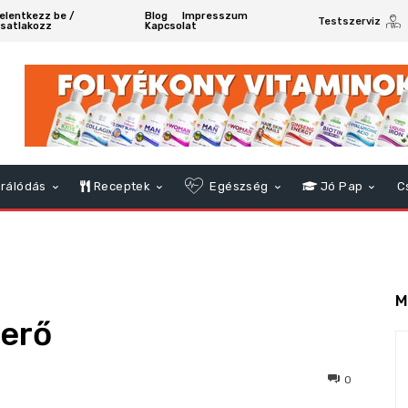
elentkezz be /
Blog
Impresszum
Testszerviz
satlakozz
Kapcsolat
rálódás
Receptek
Egészség
Jó Pap
C
M
erő
78
0