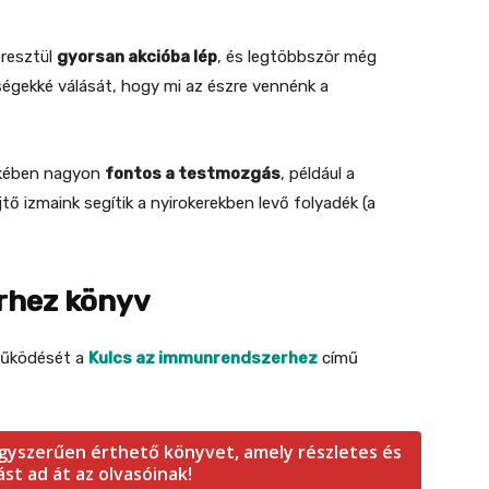
eresztül
gyorsan akcióba lép
, és legtöbbször még
égekké válását, hogy mi az észre vennénk a
ekében nagyon
fontos a testmozgás
, például a
tő izmaink segítik a nyirokerekben levő folyadék (a
rhez könyv
működését a
Kulcs az immunrendszerhez
című
agyszerűen érthető könyvet, amely részletes és
st ad át az olvasóinak!