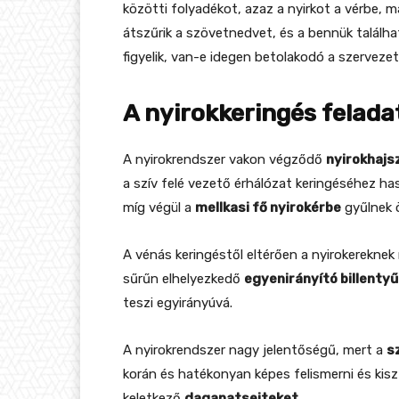
közötti folyadékot, azaz a nyirkot a vérbe,
átszűrik a szövetnedvet, és a bennük találh
figyelik, van-e idegen betolakodó a szerveze
A nyirokkeringés felad
A nyirokrendszer vakon végződő
nyirokhajs
a szív felé vezető érhálózat keringéséhez 
míg végül a
mellkasi fő nyirokérbe
gyűlnek ö
A vénás keringéstől eltérően a nyirokereknek 
sűrűn elhelyezkedő
egyenirányító billentyű
teszi egyirányúvá.
A nyirokrendszer nagy jelentőségű, mert a
s
korán és hatékonyan képes felismerni és kisz
keletkező
daganatsejteket
.