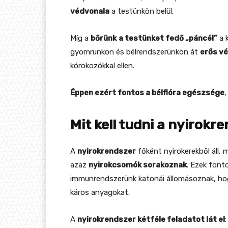
védvonala
a testünkön belül.
Míg a
bőrünk
a testünket fedő „páncél”
a 
gyomrunkon és bélrendszerünkön át
erős v
kórokozókkal ellen.
Éppen ezért fontos a bélflóra egészsége
Mit kell tudni a nyirokr
A
nyirokrendszer
főként nyirokerekből áll,
azaz
nyirokcsomók sorakoznak
. Ezek font
immunrendszerünk katonái állomásoznak, h
káros anyagokat.
A
nyirokrendszer kétféle feladatot lát el