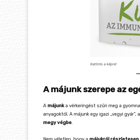
Kattints a képre!
A májunk szerepe az e
A
májunk
a vérkeringést szűri meg a gyomru
anyagoktól. A májunk egy igazi „vegyi gyár”,
megy végbe
.
Nem véletlen, hogy a
májukról részletesen 