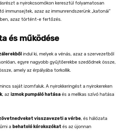
 másrészt a nyirokcsomókon keresztül folyamatosan
ató immunsejtek, azaz az immunrendszerünk „katonái”
tben, azaz történt-e fertőzés.
ata és működése
zálerekből
indul ki, melyek a vénás, azaz a szervezetből
hasonlóan, egyre nagyobb gyűjtőerekbe szedődnek össze,
ssze, amely az érpályába torkollik.
nincs saját izomfaluk. A nyirokkeringést a nyirokereken
k
, az
izmok pumpáló hatása
és a mellkas szívó hatása
zövetnedveket visszavezeti a vérbe
, és hálózata
űrni a
behatoló kórokozókat
és az újonnan