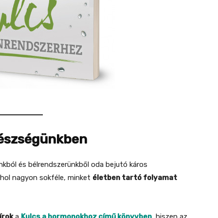
gészségünkben
nkból és bélrendszerünkből oda bejutó káros
 ahol nagyon sokféle, minket
életben tartó folyamat
írok
a
Kulcs a hormonokhoz című könyvben
, hiszen az