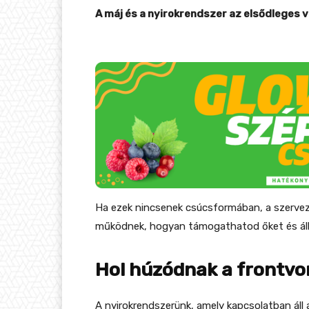
A máj és a nyirokrendszer az elsődleges
Ha ezek nincsenek csúcsformában, a szervez
működnek, hogyan támogathatod őket és ál
Hol húzódnak a frontvo
A nyirokrendszerünk, amely kapcsolatban áll 