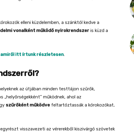
kórokozók elleni küzdelemben, a szánktól kedve a
édelmi vonalként működő nyirokrendszer
is küzd a
,
amiről itt írtunk részletesen
.
endszerről?
 melyeknek az útjában minden testtájon szűrők,
os „helyőrségekként” működnek, ahol az
ogy
szűrőként működve
feltartóztassák a kórokozókat,
: egyrészt visszavezeti az vérerekből kiszivárgó szövetek