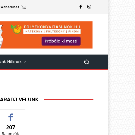
Webáruház
sak Nőknek
ARADJ VELÜNK
207
Rajongók