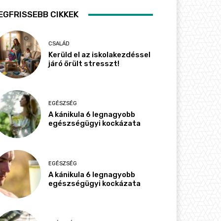
EGFRISSEBB CIKKEK
CSALÁD
Kerüld el az iskolakezdéssel
járó őrült stresszt!
EGÉSZSÉG
A kánikula 6 legnagyobb
egészségügyi kockázata
EGÉSZSÉG
A kánikula 6 legnagyobb
egészségügyi kockázata