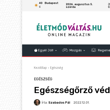
40
Budapest
2026. augusztus 5.
J
szerda
C
C
Egyél Jól!
Mozgás
Regene
Kezdőlap
Egészség
EGÉSZSÉG
Egészségőrző véd
Írta:
Szabados Pál
2022.12.01.