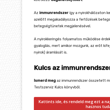
Az
immunrendszer
így a nyirokhálózaton k
azelőtt megakadályozza a fertőzések betegs
betegségtünetek megjelenésével.
A nyirokkeringés folyamatos működése érd
gyaloglás, mert amikor mozgunk, az erőt kifej
nyirok) áramlását is.
Kulcs az immunrendsze
Ismerd meg
az immunrendszer összetett 
Testszerviz Kulcs könyvből.
Kattints ide, és rendeld meg ezt a n
hasznos tudá