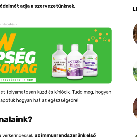
 védelmét adja a szervezetünknek
.
L
- Hirdetés -
et folyamatosan küzd és kínlódik. Tudd meg, hogyan
lapotuk hogyan hat az egészségedre!
nalaink?
a vérkeringéssel,
az immunrendszerünk első