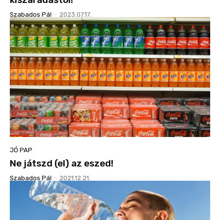
Szabados Pál
-
2023.07.17.
JÓ PAP
Ne játszd (el) az eszed!
Szabados Pál
-
2021.12.21.