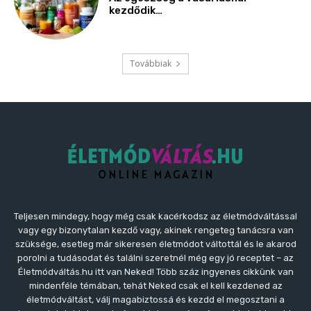
kezdődik…
Továbbiak
Teljesen mindegy, hogy még csak kacérkodsz az életmódváltással
vagy egy bizonytalan kezdő vagy, akinek rengeteg tanácsra van
szüksége, esetleg már sikeresen életmódot váltottál és le akarod
porolni a tudásodat és találni szeretnél még egy jó receptet – az
Életmódváltás.hu itt van Neked! Több száz ingyenes cikkünk van
mindenféle témában, tehát Neked csak el kell kezdened az
életmódváltást, válj magabiztossá és kezdd el megosztani a