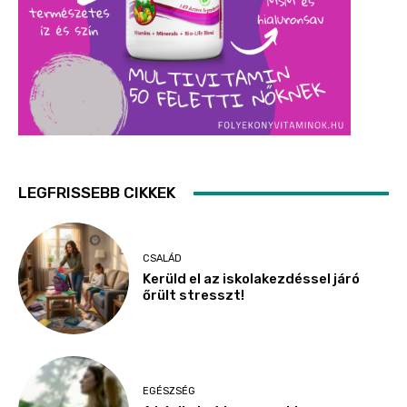
LEGFRISSEBB CIKKEK
CSALÁD
Kerüld el az iskolakezdéssel járó
őrült stresszt!
EGÉSZSÉG