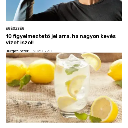
EGÉSZSÉG
10 figyelmeztető jel arra, ha nagyon kevés
vizet iszol!
Burget Péter
-
2021.07.30.