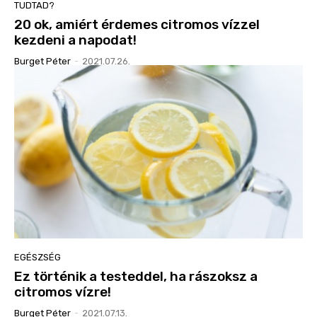
TUDTAD?
20 ok, amiért érdemes citromos vízzel
kezdeni a napodat!
Burget Péter
-
2021.07.26.
EGÉSZSÉG
Ez történik a testeddel, ha rászoksz a
citromos vízre!
Burget Péter
-
2021.07.13.