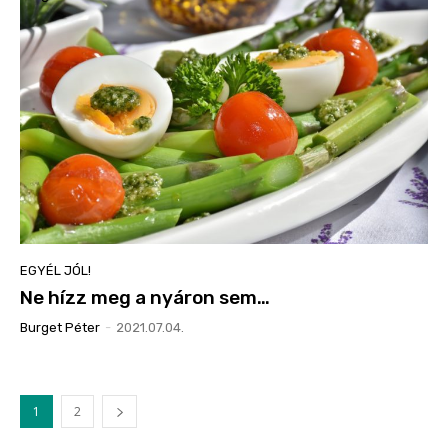
EGYÉL JÓL!
Ne hízz meg a nyáron sem…
Burget Péter
-
2021.07.04.
1
2