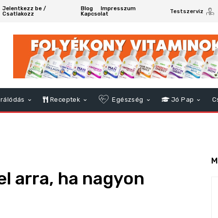
Jelentkezz be /
Blog
Impresszum
Testszerviz
Csatlakozz
Kapcsolat
rálódás
Receptek
Egészség
Jó Pap
C
M
el arra, ha nagyon