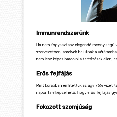
Immunrendszerünk
Ha nem fogyasztasz elegendő mennyiségű viz
szervezetben, amelyek bejutnak a véráramba
nem lesz képes harcolni a fertőzések ellen, 
Erős fejfájás
Mint korábban említettük az agy 76% vizet t
naponta elképzelhető, hogy erős fejfájás gyö
Fokozott szomjúság