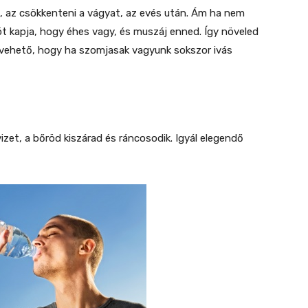
, az csökkenteni a vágyat, az evés után. Ám ha nem
iót kapja, hogy éhes vagy, és muszáj enned. Így növeled
revehető, hogy ha szomjasak vagyunk sokszor ivás
et, a bőröd kiszárad és ráncosodik. Igyál elegendő