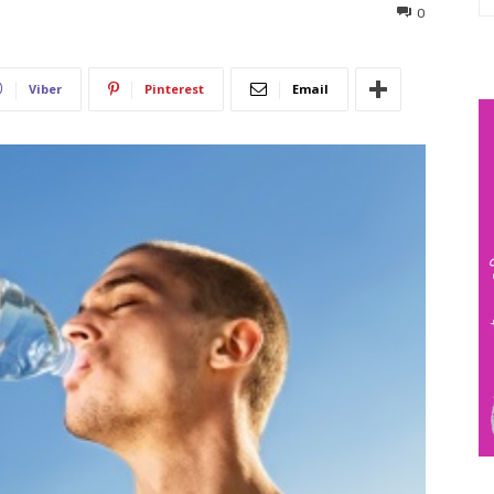
711
0
Viber
Pinterest
Email