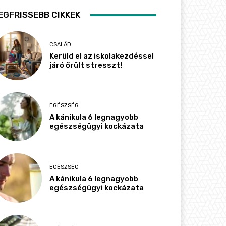
EGFRISSEBB CIKKEK
CSALÁD
Kerüld el az iskolakezdéssel
járó őrült stresszt!
EGÉSZSÉG
A kánikula 6 legnagyobb
egészségügyi kockázata
EGÉSZSÉG
A kánikula 6 legnagyobb
egészségügyi kockázata