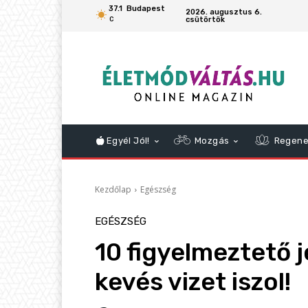
37.1
Budapest
2026. augusztus 6.
csütörtök
C
Egyél Jól!
Mozgás
Regene
Kezdőlap
Egészség
EGÉSZSÉG
10 figyelmeztető j
kevés vizet iszol!