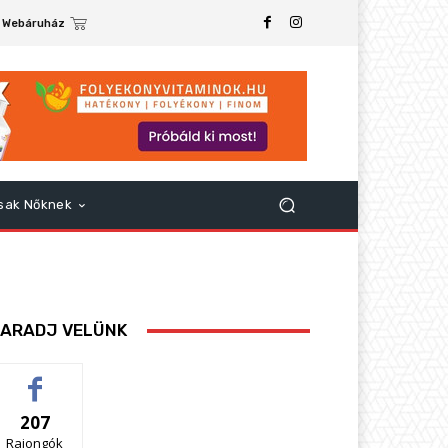
Webáruház
sak Nőknek
ARADJ VELÜNK
207
Rajongók