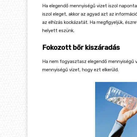
Ha elegendő mennyiségű vizet iszol naponta
iszol eleget, akkor az agyad azt az informác
az elhízás kockázatát. Ha megfigyeljük, ész
helyett eszünk.
Fokozott bőr kiszáradás
Ha nem fogyasztasz elegendő mennyiségű viz
mennyiségű vizet, hogy ezt elkerüld.