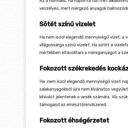
Az a normális, ha naponta hat-hét alkalommal
veszélyes, mert mérgező anyagok halmozódna
Sötét színű vizelet
Ha nem iszol elegendő mennyiségű vizet, a v
világossárga színű vizelet. Ha sötét a vizele
mértékben eltávolítani a méreganyagot a sz
Fokozott székrekedés kocká
Ha nem iszol elegendő mennyiségű vizet napo
salakanyagokból újra nem kívánatos vegyület
kihívást jelentenek a vesék számára Víz sz
támogasd az emésztőrendszered.
Fokozott éhségérzetet