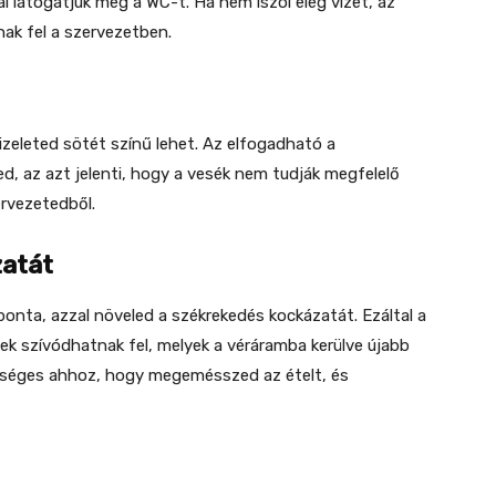
 látogatjuk meg a WC-t. Ha nem iszol elég vizet, az
k fel a szervezetben.
izeleted sötét színű lehet. Az elfogadható a
ted, az azt jelenti, hogy a vesék nem tudják megfelelő
ervezetedből.
zatát
nta, azzal növeled a székrekedés kockázatát. Ezáltal a
ek szívódhatnak fel, melyek a véráramba kerülve újabb
ükséges ahhoz, hogy megemésszed az ételt, és