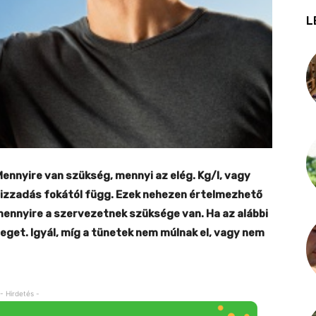
L
 Mennyire van szükség, mennyi az elég. Kg/l, vagy
 izzadás fokától függ. Ezek nehezen értelmezhető
amennyire a szervezetnek szüksége van. Ha az alábbi
eget. Igyál, míg a tünetek nem múlnak el, vagy nem
- Hirdetés -