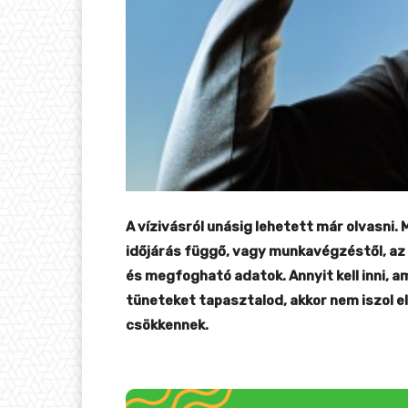
A vízivásról unásig lehetett már olvasni.
időjárás függő, vagy munkavégzéstől, az
és megfogható adatok. Annyit kell inni, 
tüneteket tapasztalod, akkor nem iszol el
csökkennek.