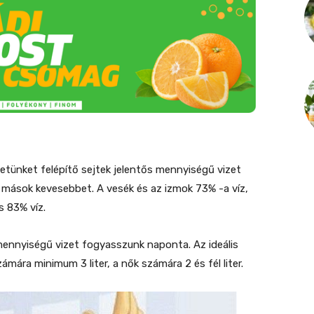
etünket felépítő sejtek jelentős mennyiségű vizet
 mások kevesebbet. A vesék és az izmok 73% -a víz,
s 83% víz.
ennyiségű vizet fogyasszunk naponta. Az ideális
mára minimum 3 liter, a nők számára 2 és fél liter.