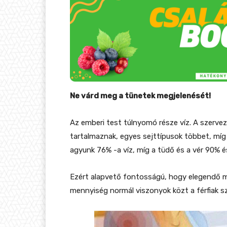
Ne várd meg a tünetek megjelenését!
Az emberi test túlnyomó része víz. A szervez
tartalmaznak, egyes sejttípusok többet, míg
agyunk 76% -a víz, míg a tüdő és a vér 90% é
Ezért alapvető fontosságú, hogy elegendő m
mennyiség normál viszonyok közt a férfiak szá