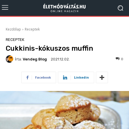
Kezdőlap
Receptek
RECEPTEK
Cukkinis-kókuszos muffin
Írta:
Vendeg Blog
480
0
2021.12.02.
Facebook
Linkedin