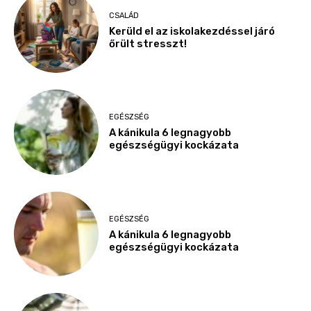
CSALÁD
Kerüld el az iskolakezdéssel járó
őrült stresszt!
EGÉSZSÉG
A kánikula 6 legnagyobb
egészségügyi kockázata
EGÉSZSÉG
A kánikula 6 legnagyobb
egészségügyi kockázata