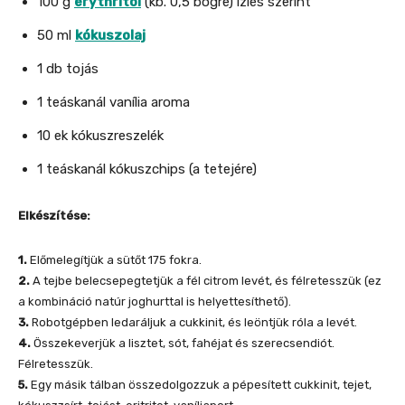
100 g
erythritol
(kb. 0,5 bögre) ízlés szerint
50 ml
kókuszolaj
1 db tojás
1 teáskanál vanília aroma
10 ek kókuszreszelék
1 teáskanál kókuszchips (a tetejére)
Elkészítése:
1.
Előmelegítjük a sütőt 175 fokra.
2.
A tejbe belecsepegtetjük a fél citrom levét, és félretesszük (ez
a kombináció natúr joghurttal is helyettesíthető).
3.
Robotgépben ledaráljuk a cukkinit, és leöntjük róla a levét.
4.
Összekeverjük a lisztet, sót, fahéjat és szerecsendiót.
Félretesszük.
5.
Egy másik tálban összedolgozzuk a pépesített cukkinit, tejet,