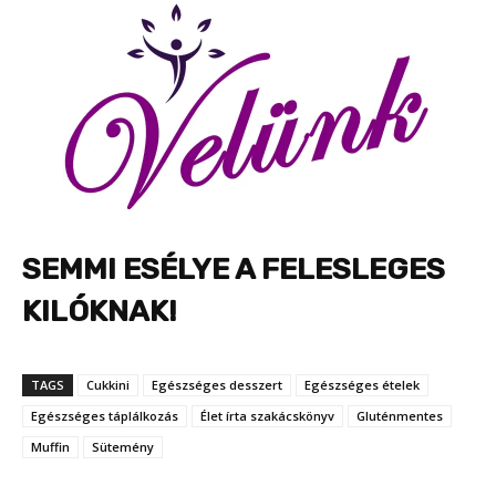
SEMMI ESÉLYE A FELESLEGES
KILÓKNAK!
TAGS
Cukkini
Egészséges desszert
Egészséges ételek
Egészséges táplálkozás
Élet írta szakácskönyv
Gluténmentes
Muffin
Sütemény