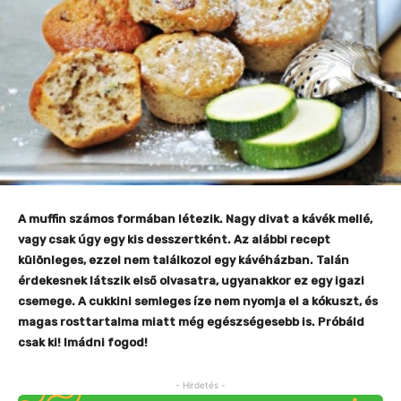
A muffin számos formában létezik. Nagy divat a kávék mellé,
vagy csak úgy egy kis desszertként. Az alábbi recept
különleges, ezzel nem találkozol egy kávéházban. Talán
érdekesnek látszik első olvasatra, ugyanakkor ez egy igazi
csemege. A cukkini semleges íze nem nyomja el a kókuszt, és
magas rosttartalma miatt még egészségesebb is. Próbáld
csak ki! Imádni fogod!
- Hirdetés -