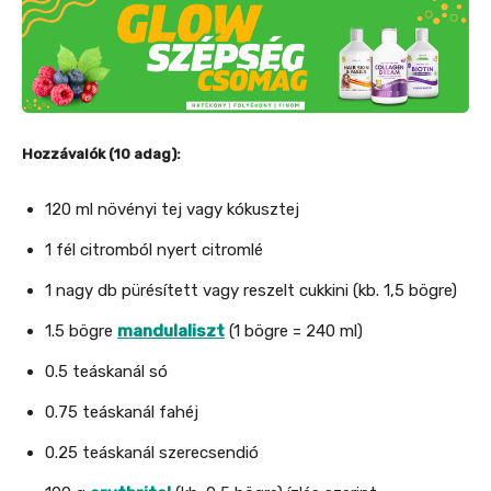
Hozzávalók (10 adag):
120 ml növényi tej vagy kókusztej
1 fél citromból nyert citromlé
1 nagy db pürésített vagy reszelt cukkini (kb. 1,5 bögre)
1.5 bögre
mandulaliszt
(1 bögre = 240 ml)
0.5 teáskanál só
0.75 teáskanál fahéj
0.25 teáskanál szerecsendió