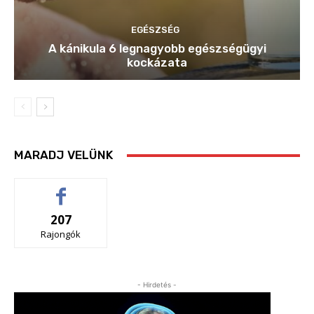
EGÉSZSÉG
A kánikula 6 legnagyobb egészségügyi
kockázata
MARADJ VELÜNK
207
Rajongók
- Hirdetés -