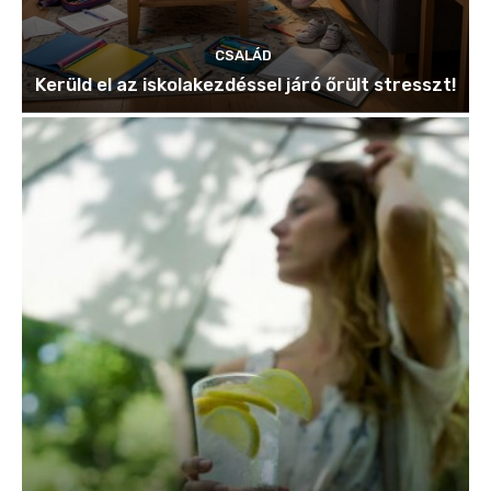
CSALÁD
Kerüld el az iskolakezdéssel járó őrült stresszt!