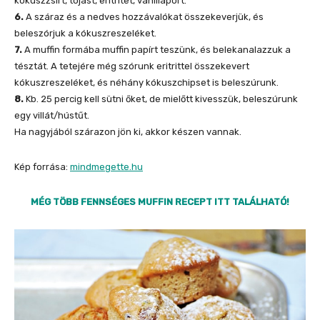
kókuszzsírt, tojást, eritritet, vaníliaport.
6.
A száraz és a nedves hozzávalókat összekeverjük, és
beleszórjuk a kókuszreszeléket.
7.
A muffin formába muffin papírt teszünk, és belekanalazzuk a
tésztát. A tetejére még szórunk eritrittel összekevert
kókuszreszeléket, és néhány kókuszchipset is beleszúrunk.
8.
Kb. 25 percig kell sütni őket, de mielőtt kivesszük, beleszúrunk
egy villát/hústűt.
Ha nagyjából szárazon jön ki, akkor készen vannak.
Kép forrása:
mindmegette.hu
M
É
G
T
ÖBB FENNSÉGES MUFFIN RECEPT ITT TALÁLHATÓ!