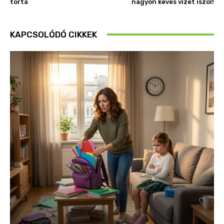
torta
nagyon kevés vizet iszol!
KAPCSOLÓDÓ CIKKEK