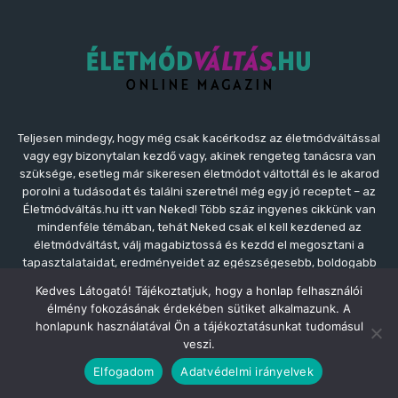
Teljesen mindegy, hogy még csak kacérkodsz az életmódváltással
vagy egy bizonytalan kezdő vagy, akinek rengeteg tanácsra van
szüksége, esetleg már sikeresen életmódot váltottál és le akarod
porolni a tudásodat és találni szeretnél még egy jó receptet – az
Életmódváltás.hu itt van Neked! Több száz ingyenes cikkünk van
mindenféle témában, tehát Neked csak el kell kezdened az
életmódváltást, válj magabiztossá és kezdd el megosztani a
tapasztalataidat, eredményeidet az egészségesebb, boldogabb
önmagadról a barátaidnak, a családodnak!
Kedves Látogató! Tájékoztatjuk, hogy a honlap felhasználói
élmény fokozásának érdekében sütiket alkalmazunk. A
Kapcsolat:
kapcsolat@eletmodvaltas.hu
honlapunk használatával Ön a tájékoztatásunkat tudomásul
veszi.
Elfogadom
Adatvédelmi irányelvek