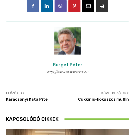
Burget Péter
http://www.testszerviz.hu
ELŐZŐ CIKK
KÖVETKEZŐ CIKK
Karácsonyi Kata Pite
Cukkinis-kókuszos muffin
KAPCSOLÓDÓ CIKKEK