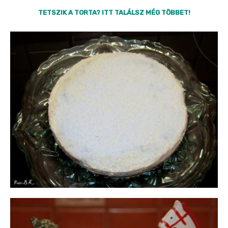
TETSZIK A TORTA? ITT TALÁLSZ MÉG TÖBBET!