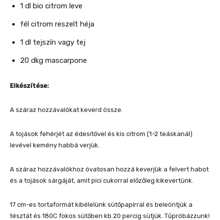
1 dl bio citrom leve
fél citrom reszelt héja
1 dl tejszín vagy tej
20 dkg mascarpone
Elkészítése:
A száraz hozzávalókat keverd össze.
A tojások fehérjét az édesítővel és kis citrom (1-2 teáskanál)
levével kemény habbá verjük.
A száraz hozzávalókhoz óvatosan hozzá keverjük a felvert habot
és a tojások sárgáját, amit pici cukorral előzőleg kikevertünk.
17 cm-es tortaformát kibélelünk sütőpapírral és beleöntjük a
tésztát és 180C fokos sütőben kb.20 percig sütjük. Tűpróbázzunk!