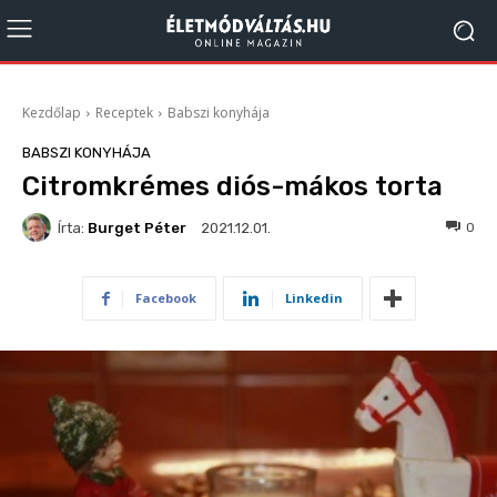
Kezdőlap
Receptek
Babszi konyhája
BABSZI KONYHÁJA
Citromkrémes diós-mákos torta
Írta:
Burget Péter
993
0
2021.12.01.
Facebook
Linkedin