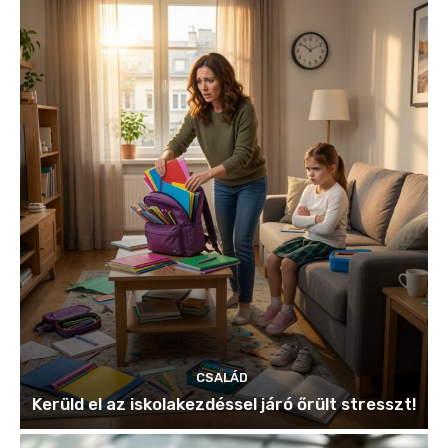
CSALÁD
Kerüld el az iskolakezdéssel járó őrült stresszt!