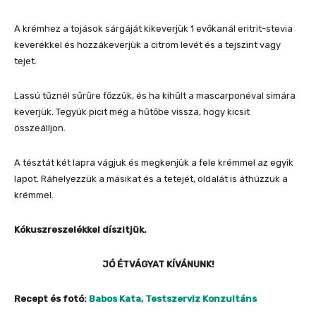
A krémhez a tojások sárgáját kikeverjük 1 evőkanál eritrit-stevia
keverékkel és hozzákeverjük a citrom levét és a tejszint vagy
tejet.
Lassú tűznél sűrűre főzzük, és ha kihűlt a mascarponéval simára
keverjük. Tegyük picit még a hűtőbe vissza, hogy kicsit
összeálljon.
A tésztát két lapra vágjuk és megkenjük a fele krémmel az egyik
lapot. Ráhelyezzük a másikat és a tetejét, oldalát is áthúzzuk a
krémmel.
Kókuszreszelékkel díszitjük.
JÓ ÉTVÁGYAT KÍVÁNUNK!
Recept és fotó:
Babos Kata, Testszerviz Konzultáns