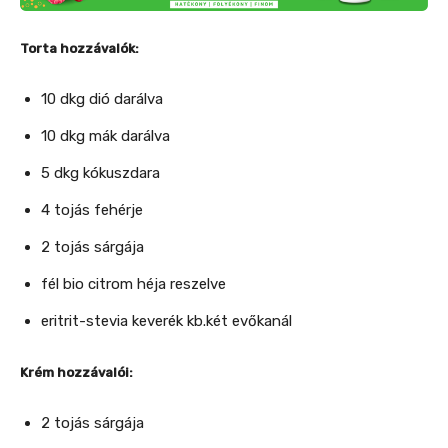
Torta hozzávalók:
10 dkg dió darálva
10 dkg mák darálva
5 dkg kókuszdara
4 tojás fehérje
2 tojás sárgája
fél bio citrom héja reszelve
eritrit-stevia keverék kb.két evőkanál
Krém hozzávalói:
2 tojás sárgája