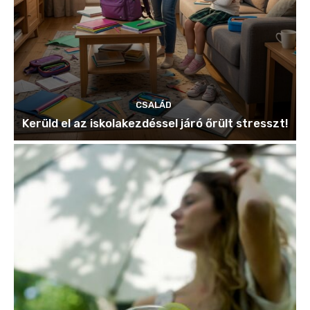
CSALÁD
Kerüld el az iskolakezdéssel járó őrült stresszt!