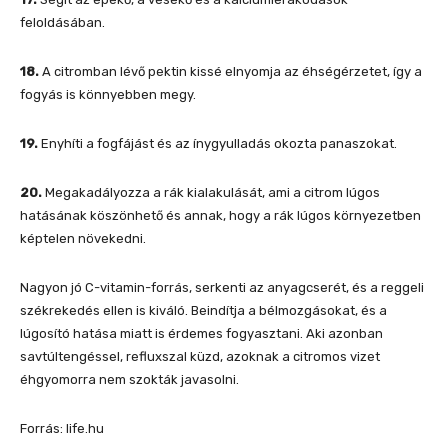
feloldásában.
18.
A citromban lévő pektin kissé elnyomja az éhségérzetet, így a
fogyás is könnyebben megy.
19.
Enyhíti a fogfájást és az ínygyulladás okozta panaszokat.
20.
Megakadályozza a rák kialakulását, ami a citrom lúgos
hatásának köszönhető és annak, hogy a rák lúgos környezetben
képtelen növekedni.
Nagyon jó C-vitamin-forrás, serkenti az anyagcserét, és a reggeli
székrekedés ellen is kiváló. Beindítja a bélmozgásokat, és a
lúgosító hatása miatt is érdemes fogyasztani. Aki azonban
savtúltengéssel, refluxszal küzd, azoknak a citromos vizet
éhgyomorra nem szokták javasolni.
Forrás: life.hu