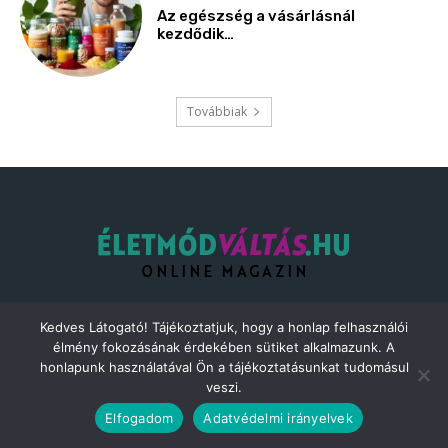
Kedves Látogató! Tájékoztatjuk, hogy a honlap felhasználói
Teljesen mindegy, hogy még csak kacérkodsz az életmódváltással
élmény fokozásának érdekében sütiket alkalmazunk. A
vagy egy bizonytalan kezdő vagy, akinek rengeteg tanácsra van
honlapunk használatával Ön a tájékoztatásunkat tudomásul
szüksége, esetleg már sikeresen életmódot váltottál és le akarod
veszi.
porolni a tudásodat és találni szeretnél még egy jó receptet – az
Életmódváltás.hu itt van Neked! Több száz ingyenes cikkünk van
Elfogadom
Adatvédelmi irányelvek
mindenféle témában, tehát Neked csak el kell kezdened az