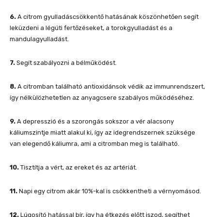
6.
A citrom gyulladáscsökkentő hatásának köszönhetően segít
leküzdeni a légúti fertőzéseket, a torokgyulladást és a
mandulagyulladást.
7.
Segít szabályozni a bélműködést.
8.
A citromban található antioxidánsok védik az immunrendszert,
így nélkülözhetetlen az anyagcsere szabályos működéséhez.
9.
A depresszió és a szorongás sokszor a vér alacsony
káliumszintje miatt alakul ki, így az idegrendszernek szüksége
van elegendő káliumra, ami a citromban meg is található.
10.
Tisztítja a vért, az ereket és az artériát.
11.
Napi egy citrom akár 10%-kal is csökkentheti a vérnyomásod.
12.
Lúgosító hatással bír, így ha étkezés előtt iszod, segíthet