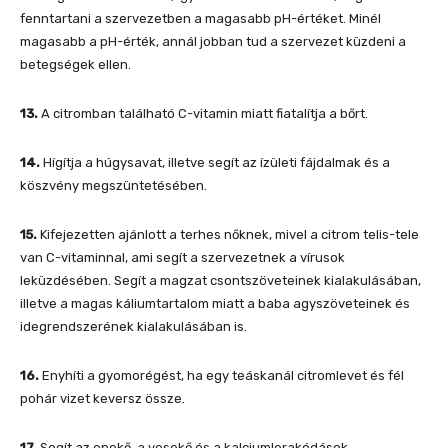
fenntartani a szervezetben a magasabb pH-értéket. Minél
magasabb a pH-érték, annál jobban tud a szervezet küzdeni a
betegségek ellen.
13.
A citromban található C-vitamin miatt fiatalítja a bőrt.
14.
Hígítja a húgysavat, illetve segít az ízületi fájdalmak és a
köszvény megszüntetésében.
15.
Kifejezetten ajánlott a terhes nőknek, mivel a citrom telis-tele
van C-vitaminnal, ami segít a szervezetnek a vírusok
leküzdésében. Segít a magzat csontszöveteinek kialakulásában,
illetve a magas káliumtartalom miatt a baba agyszöveteinek és
idegrendszerének kialakulásában is.
16.
Enyhíti a gyomorégést, ha egy teáskanál citromlevet és fél
pohár vizet keversz össze.
17.
Segít az epekő, a vesekő és a kalciumlerakódások