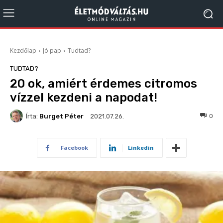
Kezdőlap
Jó pap
Tudtad?
TUDTAD?
20 ok, amiért érdemes citromos
vízzel kezdeni a napodat!
Írta:
Burget Péter
619
0
2021.07.26.
Facebook
Linkedin