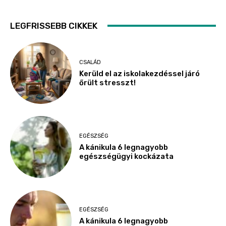
LEGFRISSEBB CIKKEK
CSALÁD
Kerüld el az iskolakezdéssel járó
őrült stresszt!
EGÉSZSÉG
A kánikula 6 legnagyobb
egészségügyi kockázata
EGÉSZSÉG
A kánikula 6 legnagyobb