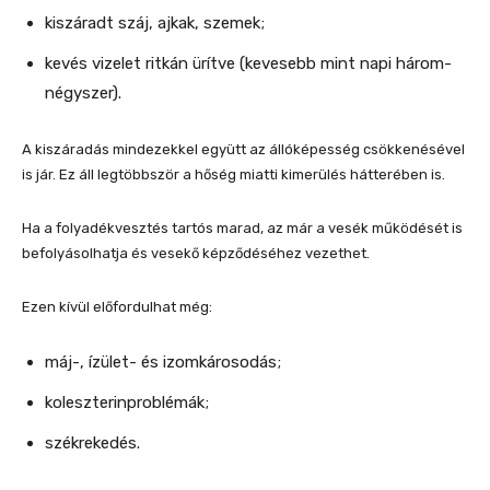
kiszáradt száj, ajkak, szemek;
kevés vizelet ritkán ürítve (kevesebb mint napi három-
négyszer).
A kiszáradás mindezekkel együtt az állóképesség csökkenésével
is jár. Ez áll legtöbbször a hőség miatti kimerülés hátterében is.
Ha a folyadékvesztés tartós marad, az már a vesék működését is
befolyásolhatja és vesekő képződéséhez vezethet.
Ezen kívül előfordulhat még:
máj-, ízület- és izomkárosodás;
koleszterinproblémák;
székrekedés.