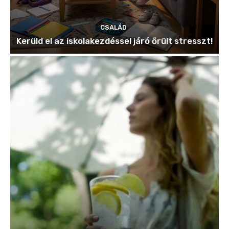
CSALÁD
Kerüld el az iskolakezdéssel járó őrült stresszt!