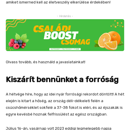
amiket ismerned kell az életveszély elkerülése érdekében!
- Hirdetés -
Olvass tovább, és használd a javaslatainkat!
Kiszárít bennünket a forróság
A hétvége híre, hogy az idei nyár forrósági rekordot döntött! A hét
elején is kitart a hőség, az ország déli-délkeleti felén a
csúcshőmérséklet sokfelé a 37-38 fokot is eléri, és az éjszakák is
egyre kevésbé hoznak felfrissülést az egész országban.
Július 16-án, vasárnap volt 2023 eddigi legmelegebb napja