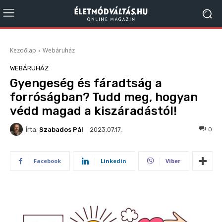
Kezdőlap
Webáruház
WEBÁRUHÁZ
Gyengeség és fáradtság a
forróságban? Tudd meg, hogyan
védd magad a kiszáradástól!
Írta:
Szabados Pál
119
0
2023.07.17.
Facebook
Linkedin
Viber