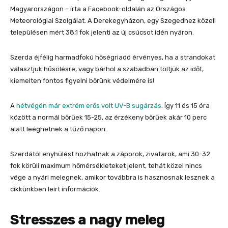
Magyarországon – írta a Facebook-oldalán az Országos
Meteorológiai Szolgálat. A Derekegyházon, egy Szegedhez közeli
településen mért 38,1 fok jelenti az új csúcsot idén nyáron.
Szerda éjfélig harmadfokú hőségriadó érvényes, ha a strandokat
választjuk hűsölésre, vagy bárhol a szabadban töltjük az időt,
kiemelten fontos figyelni bőrünk védelmére is!
A
hétvégén már extrém erős volt UV-B sugárzás
. Így 11 és 15 óra
között a normál bőrűek 15-25, az érzékeny bőrűek akár 10 perc
alatt leéghetnek a tűző napon.
Szerdától enyhülést hozhatnak a záporok, zivatarok, ami 30-32
fok körüli maximum hőmérsékleteket jelent, tehát közel nincs
vége a nyári melegnek, amikor továbbra is hasznosnak lesznek a
cikkünkben leírt információk.
Stresszes a nagy meleg