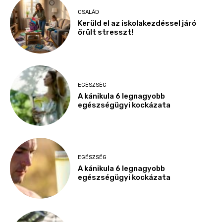
CSALÁD
Kerüld el az iskolakezdéssel járó
őrült stresszt!
EGÉSZSÉG
A kánikula 6 legnagyobb
egészségügyi kockázata
EGÉSZSÉG
A kánikula 6 legnagyobb
egészségügyi kockázata