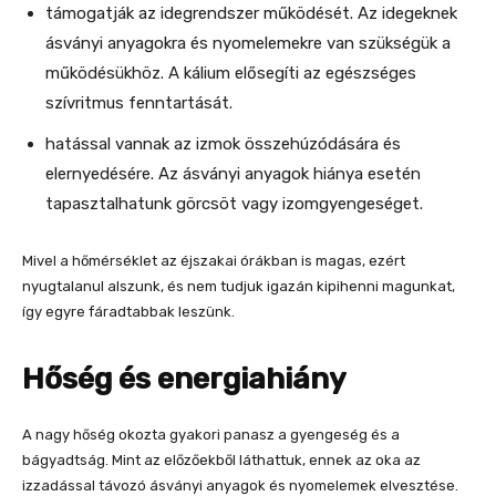
támogatják az idegrendszer működését. Az idegeknek
ásványi anyagokra és nyomelemekre van szükségük a
működésükhöz. A kálium elősegíti az egészséges
szívritmus fenntartását.
hatással vannak az izmok összehúzódására és
elernyedésére. Az ásványi anyagok hiánya esetén
tapasztalhatunk görcsöt vagy izomgyengeséget.
Mivel a hőmérséklet az éjszakai órákban is magas, ezért
nyugtalanul alszunk, és nem tudjuk igazán kipihenni magunkat,
így egyre fáradtabbak leszünk.
Hőség és energiahiány
A nagy hőség okozta gyakori panasz a gyengeség és a
bágyadtság. Mint az előzőekből láthattuk, ennek az oka az
izzadással távozó ásványi anyagok és nyomelemek elvesztése.