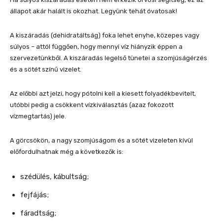
állapot akár halált is okozhat. Legyünk tehát óvatosak!
A kiszáradás (dehidratáltság) foka lehet enyhe, közepes vagy
súlyos – attól függően, hogy mennyi víz hiányzik éppen a
szervezetünkből. A kiszáradás legelső tünetei a szomjúságérzés
és a sötét színű vizelet.
Az előbbi azt jelzi, hogy pótolni kell a kiesett folyadékbevitelt,
utóbbi pedig a csökkent vízkiválasztás (azaz fokozott
vízmegtartás) jele.
A görcsökön, a nagy szomjúságom és a sötét vizeleten kívül
előfordulhatnak még a következők is:
szédülés, kábultság;
fejfájás;
fáradtság;