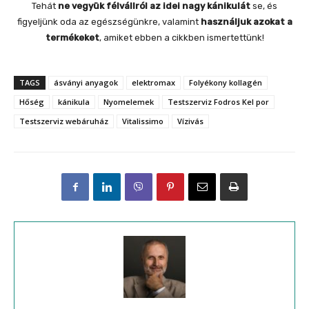
Tehát
ne vegyük félvállról az idei nagy kánikulát
se, és
figyeljünk oda az egészségünkre, valamint
használjuk azokat a
termékeket
, amiket ebben a cikkben ismertettünk!
TAGS
ásványi anyagok
elektromax
Folyékony kollagén
Hőség
kánikula
Nyomelemek
Testszerviz Fodros Kel por
Testszerviz webáruház
Vitalissimo
Vízivás