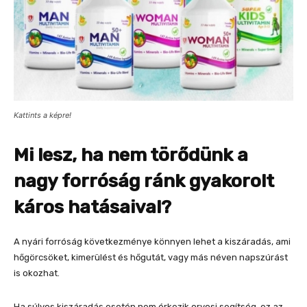
Kattints a képre!
Mi lesz, ha nem törődünk a
nagy forróság ránk gyakorolt
káros hatásaival?
A nyári forróság következménye könnyen lehet a kiszáradás, ami
hőgörcsöket, kimerülést és hőgutát, vagy más néven napszúrást
is okozhat.
Ha súlyos kiszáradás esetén nem érkezik orvosi segítség, ez az