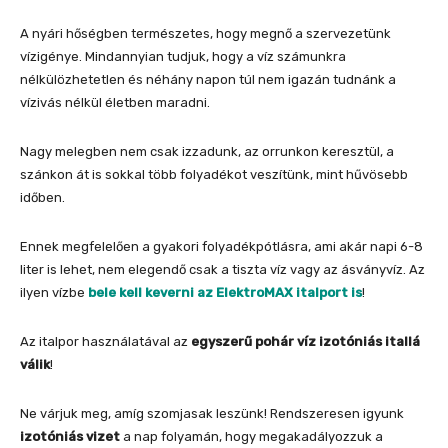
A nyári hőségben természetes, hogy megnő a szervezetünk
vízigénye. Mindannyian tudjuk, hogy a víz számunkra
nélkülözhetetlen és néhány napon túl nem igazán tudnánk a
vízivás nélkül életben maradni.
Nagy melegben nem csak izzadunk, az orrunkon keresztül, a
szánkon át is sokkal több folyadékot veszítünk, mint hűvösebb
időben.
Ennek megfelelően a gyakori folyadékpótlásra, ami akár napi 6-8
liter is lehet, nem elegendő csak a tiszta víz vagy az ásványvíz. Az
ilyen vízbe
bele kell keverni az ElektroMAX italport is
!
Az italpor használatával az
egyszerű pohár víz izotóniás itallá
válik
!
Ne várjuk meg, amíg szomjasak leszünk! Rendszeresen igyunk
izotóniás vizet
a nap folyamán, hogy megakadályozzuk a