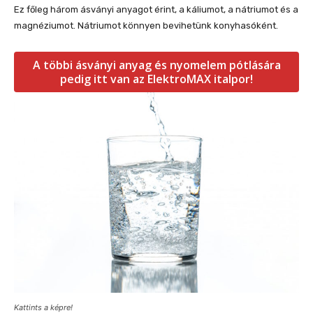
Ez főleg három ásványi anyagot érint, a káliumot, a nátriumot és a
magnéziumot. Nátriumot könnyen bevihetünk konyhasóként.
A többi ásványi anyag és nyomelem pótlására
pedig itt van az ElektroMAX italpor!
Kattints a képre!