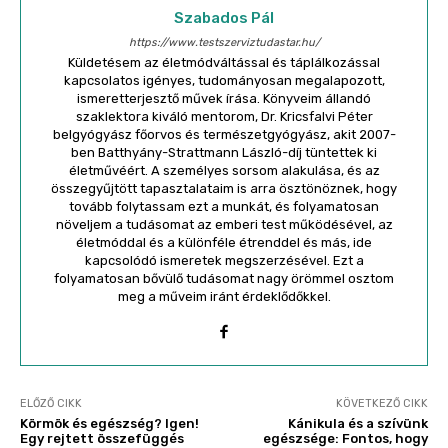
Szabados Pál
https://www.testszerviztudastar.hu/
Küldetésem az életmódváltással és táplálkozással
kapcsolatos igényes, tudományosan megalapozott,
ismeretterjesztő művek írása. Könyveim állandó
szaklektora kiváló mentorom, Dr. Kricsfalvi Péter
belgyógyász főorvos és természetgyógyász, akit 2007-
ben Batthyány-Strattmann László-díj tüntettek ki
életművéért. A személyes sorsom alakulása, és az
összegyűjtött tapasztalataim is arra ösztönöznek, hogy
tovább folytassam ezt a munkát, és folyamatosan
növeljem a tudásomat az emberi test működésével, az
életmóddal és a különféle étrenddel és más, ide
kapcsolódó ismeretek megszerzésével. Ezt a
folyamatosan bővülő tudásomat nagy örömmel osztom
meg a műveim iránt érdeklődőkkel.
ELŐZŐ CIKK
KÖVETKEZŐ CIKK
Körmök és egészség? Igen!
Kánikula és a szívünk
Egy rejtett összefüggés
egészsége: Fontos, hogy