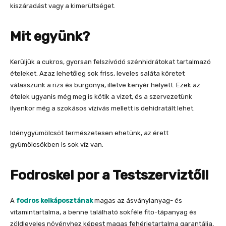
kiszáradást vagy a kimerültséget.
Mit együnk?
Kerüljük a cukros, gyorsan felszívódó szénhidrátokat tartalmazó
ételeket. Azaz lehetőleg sok friss, leveles saláta köretet
válasszunk a rizs és burgonya, illetve kenyér helyett. Ezek az
ételek ugyanis még meg is kötik a vizet, és a szervezetünk
ilyenkor még a szokásos vízivás mellett is dehidratált lehet.
Idénygyümölcsöt természetesen ehetünk, az érett
gyümölcsökben is sok víz van.
Fodroskel por a Testszerviztől!
A
fodros kelkáposztának
magas az ásványianyag- és
vitamintartalma, a benne található sokféle fito-tápanyag és
zöldleveles növényhez képest magas fehérjetartalma garantálja,