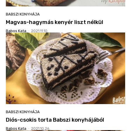
BABSZI KONYHÁJA
Magvas-hagymás kenyér liszt nélkül
Babos Kata
-
2021.11.10.
BABSZI KONYHÁJA
Diós-csokis torta Babszi konyhájából
Babos Kata
-
2021.10.26.