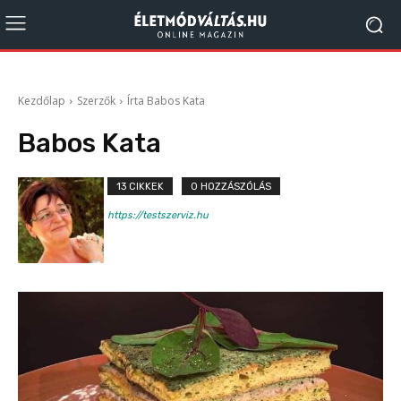
Kezdőlap
Szerzők
Írta Babos Kata
Babos Kata
13 CIKKEK
0 HOZZÁSZÓLÁS
https://testszerviz.hu