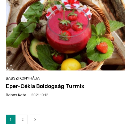
BABSZI KONYHÁJA
Eper-Cékla Boldogság Turmix
Babos Kata
-
2021.10.12.
1
2