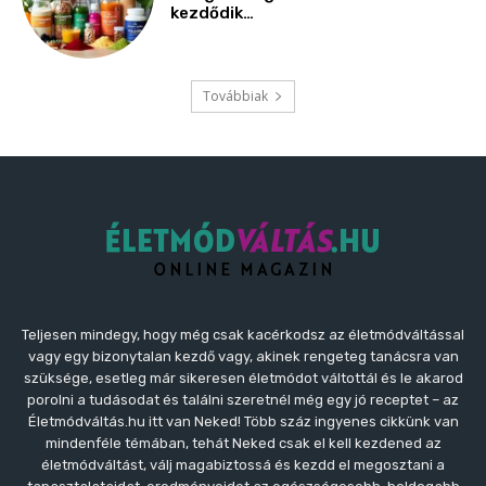
kezdődik…
Továbbiak
Teljesen mindegy, hogy még csak kacérkodsz az életmódváltással
vagy egy bizonytalan kezdő vagy, akinek rengeteg tanácsra van
szüksége, esetleg már sikeresen életmódot váltottál és le akarod
porolni a tudásodat és találni szeretnél még egy jó receptet – az
Életmódváltás.hu itt van Neked! Több száz ingyenes cikkünk van
mindenféle témában, tehát Neked csak el kell kezdened az
életmódváltást, válj magabiztossá és kezdd el megosztani a