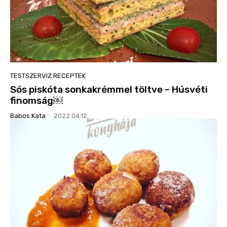
TESTSZERVIZ RECEPTEK
Sós piskóta sonkakrémmel töltve – Húsvéti
finomság￼
Babos Kata
-
2022.04.12.