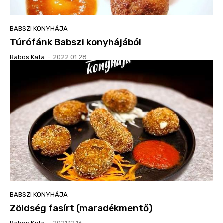
BABSZI KONYHÁJA
Túrófánk Babszi konyhájából
Babos Kata
-
2022.01.28.
BABSZI KONYHÁJA
Zöldség fasírt (maradékmentő)
Babos Kata
-
2021.12.16.