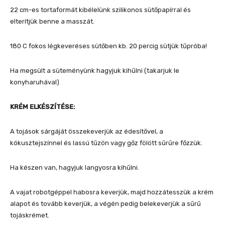
22 cm-es tortaformát kibélelünk szilikonos sütőpapírral és
elterítjük benne a masszát.
180 C fokos légkeveréses sütőben kb. 20 percig sütjük tűpróba!
Ha megsült a süteményünk hagyjuk kihűlni (takarjuk le
konyharuhával)
KRÉM ELKÉSZÍTÉSE:
A tojások sárgáját összekeverjük az édesítővel, a
kókusztejszínnel és lassú tűzön vagy gőz fölött sűrűre főzzük.
Ha készen van, hagyjuk langyosra kihűlni.
A vajat robotgéppel habosra keverjük, majd hozzátesszük a krém
alapot és tovább keverjük, a végén pedig belekeverjük a sűrű
tojáskrémet.