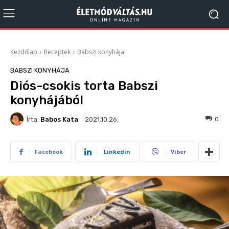
Kezdőlap
Receptek
Babszi konyhája
BABSZI KONYHÁJA
Diós-csokis torta Babszi
konyhájából
Írta:
Babos Kata
485
0
2021.10.26.
Facebook
Linkedin
Viber