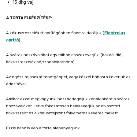
15 dkg vaj
A TORTA ELKÉSZÍTÉSE:
A kókuszreszeléket aprítógépben finomra daráljuk (
Electrolux
aprító
)
A száraz hozzávalókat egy tálban összekeverjük: (kakaó, dió,
kókuszreszelék,só,szódabikarbóna)
Az egész tojásokat robotgéppel, vagy kézzel habosra keverjük az
édesítővel.
Amikor ezzel megvagyunk, hozzáadagoljuk kanalanként a száraz
hozzávalókat illetve fokozatosan belekeverjük az olvasztott
kókuszzsírt és a kókusztejszínt folyamatos keverés mellett.
Ezzel kész is van a torta alapanyagunk.