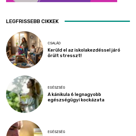
LEGFRISSEBB CIKKEK
CSALÁD
Kerüld el az iskolakezdéssel járó
őrült stresszt!
EGÉSZSÉG
A kánikula 6 legnagyobb
egészségügyi kockázata
EGÉSZSÉG