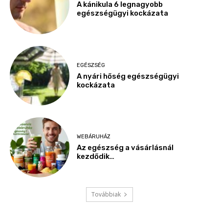
A kánikula 6 legnagyobb
egészségügyi kockázata
EGÉSZSÉG
A nyári hőség egészségügyi
kockázata
WEBÁRUHÁZ
Az egészség a vásárlásnál
kezdődik…
Továbbiak