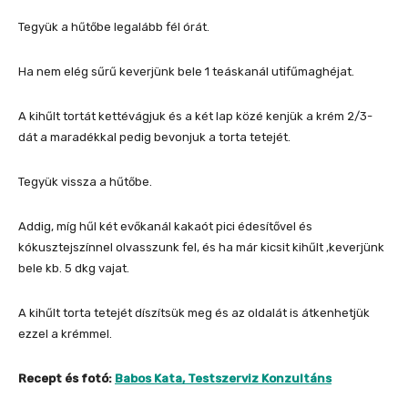
Tegyük a hűtőbe legalább fél órát.
Ha nem elég sűrű keverjünk bele 1 teáskanál utifűmaghéjat.
A kihűlt tortát kettévágjuk és a két lap közé kenjük a krém 2/3-
dát a maradékkal pedig bevonjuk a torta tetejét.
Tegyük vissza a hűtőbe.
Addig, míg hűl két evőkanál kakaót pici édesítővel és
kókusztejszínnel olvasszunk fel, és ha már kicsit kihűlt ,keverjünk
bele kb. 5 dkg vajat.
A kihűlt torta tetejét díszítsük meg és az oldalát is átkenhetjük
ezzel a krémmel.
Recept és fotó:
Babos Kata, Testszerviz Konzultáns