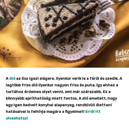
A
dió
az ősz igazi slágere. Ilyenkor verik le a fáról és szedik. A
legtöbb friss dió ilyenkor nagyon friss és puha, így ehhez a
tortához érdemes olyat venni, ami már szárazabb. Ez a
könnyebb apríthatóság miatt fontos. A dió amellett, hogy
egy igen kedvelt konyhai alapanyag, rendkívüli élettani
hatásaival is felhívja magára a figyelmet!
Erről itt
olvashatsz!