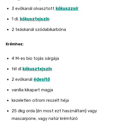
3 evőkanál olvasztott
kókuszzs
ír
1 dl.
kókusztejszín
2 teáskanál szódabikarbóna
Krémhez:
4 M-es bio tojás sárgája
fél dl
kókusztejszín
2 evőkanál
édesítő
vanília kikapart magja
kezeletlen citrom reszelt héja
25 dkg orda (én most ezt használtam) vagy
mascarpone, vagy natúr krémtúró