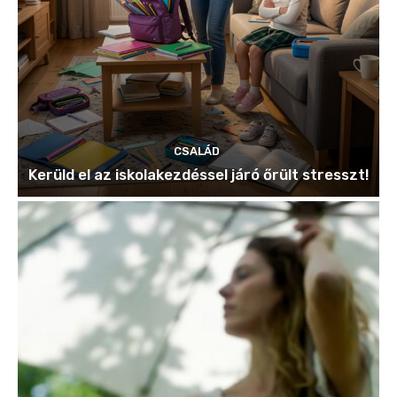
CSALÁD
Kerüld el az iskolakezdéssel járó őrült stresszt!