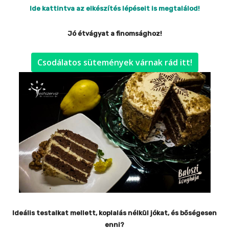
Ide kattintva az elkészítés lépéseit is megtalálod!
Jó étvágyat a finomsághoz!
Csodálatos sütemények várnak rád itt!
Ideális testalkat mellett, koplalás nélkül jókat, és bőségesen
enni?