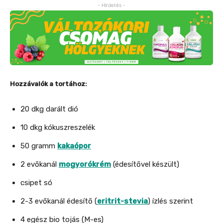
- Hirdetés -
Hozzávalók a tortához:
20 dkg darált dió
10 dkg kókuszreszelék
50 gramm
kakaópor
2 evőkanál
mogyorókrém
(édesítővel készült)
csipet só
2-3 evőkanál édesítő (
eritrit-stevia
) ízlés szerint
4 egész bio tojás (M-es)