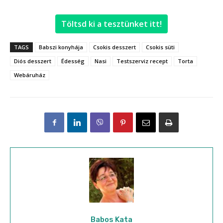
Töltsd ki a tesztünket itt!
TAGS
Babszi konyhája
Csokis desszert
Csokis süti
Diós desszert
Édesség
Nasi
Testszerviz recept
Torta
Webáruház
Babos Kata