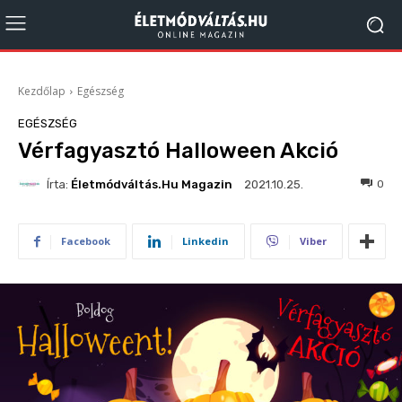
Kezdőlap
Egészség
EGÉSZSÉG
Vérfagyasztó Halloween Akció
Írta:
Életmódváltás.hu Magazin
456
0
2021.10.25.
Facebook
Linkedin
Viber