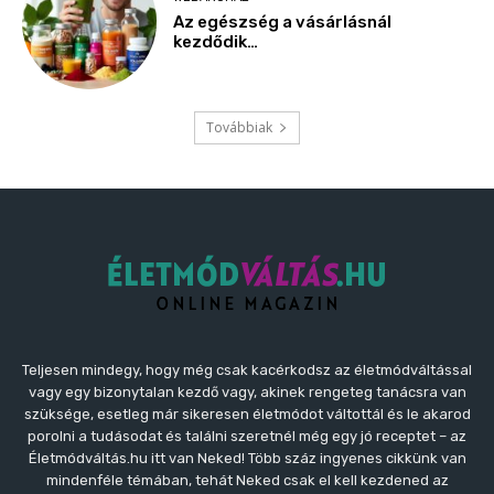
Teljesen mindegy, hogy még csak kacérkodsz az életmódváltással
vagy egy bizonytalan kezdő vagy, akinek rengeteg tanácsra van
szüksége, esetleg már sikeresen életmódot váltottál és le akarod
porolni a tudásodat és találni szeretnél még egy jó receptet – az
Életmódváltás.hu itt van Neked! Több száz ingyenes cikkünk van
mindenféle témában, tehát Neked csak el kell kezdened az