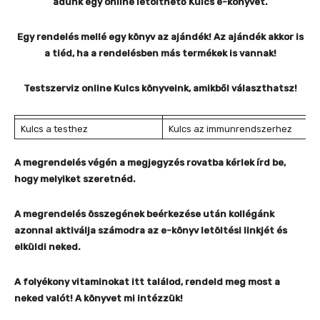
adunk egy online letölthető Kulcs e-könyvet.
Egy rendelés mellé egy könyv az ajándék! Az ajándék akkor is
a tiéd, ha a rendelésben más termékek is vannak!
Testszerviz online Kulcs könyveink, amikből választhatsz!
Kulcs a testhez
Kulcs az immunrendszerhez
A megrendelés végén a megjegyzés rovatba kérlek írd be,
hogy melyiket szeretnéd.
A megrendelés összegének beérkezése után kollégánk
azonnal aktiválja számodra az e-könyv letöltési linkjét és
elküldi neked.
A folyékony vitaminokat itt találod, rendeld meg most a
neked valót! A könyvet mi intézzük!