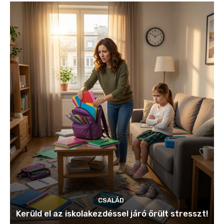
CSALÁD
Kerüld el az iskolakezdéssel járó őrült stresszt!