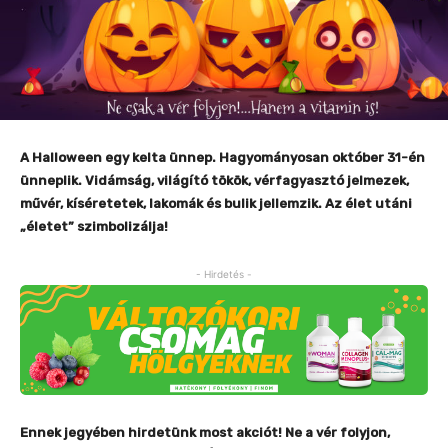
A Halloween egy kelta ünnep. Hagyományosan október 31-én
ünneplik. Vidámság, világító tökök, vérfagyasztó jelmezek,
művér, kíséretetek, lakomák és bulik jellemzik. Az élet utáni
„életet” szimbolizálja!
- Hirdetés -
Ennek jegyében hirdetünk most akciót! Ne a vér folyjon,