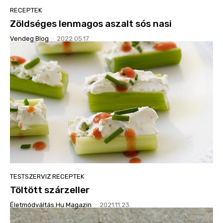
RECEPTEK
Zöldséges lenmagos aszalt sós nasi
Vendeg Blog
-
2022.05.17.
TESTSZERVIZ RECEPTEK
Töltött szárzeller
Életmódváltás.hu Magazin
-
2021.11.23.