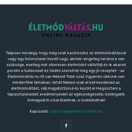
Teljesen mindegy, hogy még csak kacérkodsz az életmódváltással
vagy egy bizonytalan kezdő vagy, akinek rengeteg tanácsra van
szüksége, esetleg már sikeresen életmódot váltottál és le akarod
porolni a tudásodat és találni szeretnél még egy jó receptet – az
Életmódváltás.hu itt van Neked! Több száz ingyenes cikkünk van
mindenféle témában, tehát Neked csak el kell kezdened az
életmódváltást, válj magabiztossá és kezdd el megosztani a
tapasztalataidat, eredményeidet az egészségesebb, boldogabb
önmagadról a barátaidnak, a családodnak!
Kapcsolat:
kapcsolat@eletmodvaltas.hu