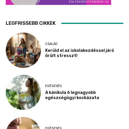
LEGFRISSEBB CIKKEK
CSALÁD
Kerüld el az iskolakezdéssel járó
őrült stresszt!
EGÉSZSÉG
A kánikula 6 legnagyobb
egészségügyi kockázata
EGÉSZSÉG