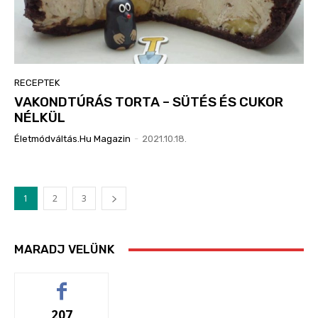
RECEPTEK
VAKONDTÚRÁS TORTA – SÜTÉS ÉS CUKOR
NÉLKÜL
Életmódváltás.hu Magazin
-
2021.10.18.
1
2
3
MARADJ VELÜNK
207