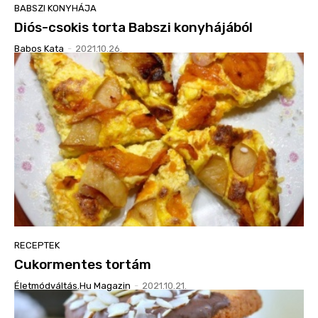
BABSZI KONYHÁJA
Diós-csokis torta Babszi konyhájából
Babos Kata
-
2021.10.26.
RECEPTEK
Cukormentes tortám
Életmódváltás.hu Magazin
-
2021.10.21.