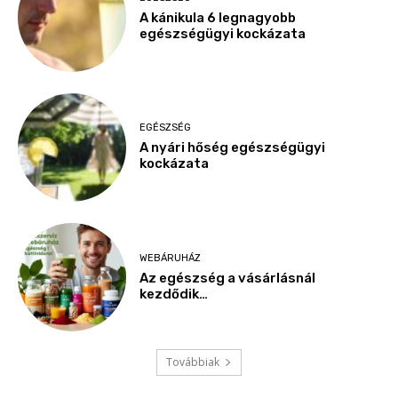
A kánikula 6 legnagyobb
egészségügyi kockázata
EGÉSZSÉG
A nyári hőség egészségügyi
kockázata
WEBÁRUHÁZ
Az egészség a vásárlásnál
kezdődik…
Továbbiak