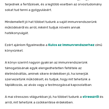
terjednek a fertőzések, és a legtöbb esetben az orvostudomány
sokat tud tenni a gyógyulásért.
Mindemellett jó hat többet tudunk a saját immunrendszerünk
működéséről és arról, miként tudjuk növelni annak
hatékonyságát.
Ezért ajánlom figyelmedbe a
Kulcs az immunrendszerhez
című
könyvünket.
A könyv szerint nagyon gyakran az immunrendszerünk
támogatásának egyik elengedhetetlen feltétele az
életmódváltás, aminek sikere érdekében jó, ha ismerjük
szervezetünk működését, és tudjuk, hogy mit tehetünk a
táplálkozás, az alvás vagy a testmozgással kapcsolatban.
A mai stresszes világunkban jó, ha többet tudunk a
stresszről
és
arról, mit tehetünk a csökkentése érdekében.