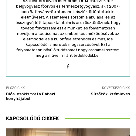
szaklektora kiváló mentorom, Dr. Kricsfalvi Péter
belgyógyász főorvos és természetgyógyász, akit 2007-
ben Batthyány-Strattmann László-díj tüntettek ki
életművéért. A személyes sorsom alakulása, és az
összegyűjtött tapasztalataim is arra ösztönöznek, hogy
tovább folytassam ezt a munkát, és folyamatosan
növeljem a tudásomat az emberi test működésével, az
életmóddal és a különféle étrenddel és más, ide
kapcsolódó ismeretek megszerzésével. Ezt a
folyamatosan bővülő tudásomat nagy örömmel osztom
meg a műveim iránt érdeklődőkkel.
ELŐZŐ CIKK
KÖVETKEZŐ CIKK
Diós-csokis torta Babszi
Sütőtök-krémleves
konyhájából
KAPCSOLÓDÓ CIKKEK