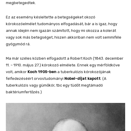
megbetegedtek.
Ez az esemény késleltette a betegségeket okozó
kórokozóelmélet tudományos elfogadását, bár a is igaz, hogy
annak idején nem igazán számított, hogy mi okozza a kolerát
vagy sok más betegséget, hiszen akkoriban nem volt semmiféle
gyógymód rá.
Ma már széles közben elfogadott a Robert Koch (1843. december
11. – 1910. május 27.) kórokozó elmélete. Ennek egy mérföldköve
volt, amikor
Koch 1905-ben
a tuberkulózis kórokozójának
felfedezéséért orvostudományi
Nobel-díjat kapott
. (A
tuberkulózis vagy gümőkór, tbc egy tüdőt megtámadó
baktériumfertőzés.)