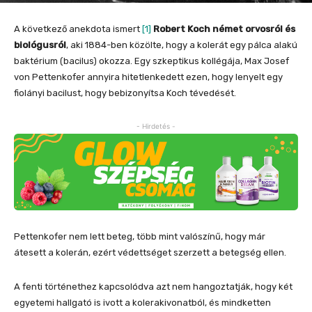
A következő anekdota ismert
[1]
Robert Koch német orvosról és
biológusról
, aki 1884-ben közölte, hogy a kolerát egy pálca alakú
baktérium (bacilus) okozza. Egy szkeptikus kollégája, Max Josef
von Pettenkofer annyira hitetlenkedett ezen, hogy lenyelt egy
fiolányi bacilust, hogy bebizonyítsa Koch tévedését.
- Hirdetés -
Pettenkofer nem lett beteg, több mint valószínű, hogy már
átesett a kolerán, ezért védettséget szerzett a betegség ellen.
A fenti történethez kapcsolódva azt nem hangoztatják, hogy két
egyetemi hallgató is ivott a kolerakivonatból, és mindketten