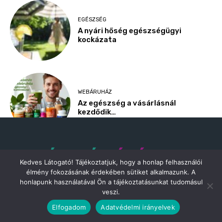
Kedves Látogató! Tájékoztatjuk, hogy a honlap felhasználói
élmény fokozásának érdekében sütiket alkalmazunk. A
honlapunk használatával Ön a tájékoztatásunkat tudomásul
veszi.
Teljesen mindegy, hogy még csak kacérkodsz az életmódváltással
Elfogadom
Adatvédelmi irányelvek
vagy egy bizonytalan kezdő vagy, akinek rengeteg tanácsra van
szüksége, esetleg már sikeresen életmódot váltottál és le akarod