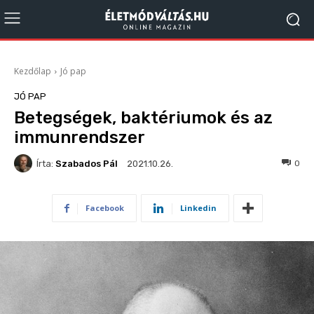
Kezdőlap
Jó pap
JÓ PAP
Betegségek, baktériumok és az
immunrendszer
Írta:
Szabados Pál
306
0
2021.10.26.
Facebook
Linkedin