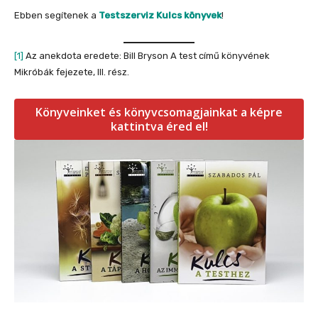
Ebben segítenek a
Testszerviz Kulcs könyvek
!
[1]
Az anekdota eredete: Bill Bryson A test című könyvének
Mikróbák fejezete, III. rész.
Könyveinket és könyvcsomagjainkat a képre
kattintva éred el!