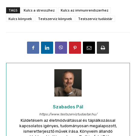
TAGS
Kulcs a stresszhez
Kulcs az immunrendszerhez
Kulcs könyvek
Testszerviz könyvek
Testszerviz tudástár
Szabados Pál
https://www.testszerviztudastar.hu/
Küldetésem az életmódváltással és táplálkozással
kapcsolatos igényes, tudományosan megalapozott,
ismeretterjesztő művek írása. Könyveim állandó