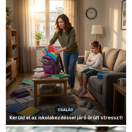
CSALÁD
Kerüld el az iskolakezdéssel járó őrült stresszt!