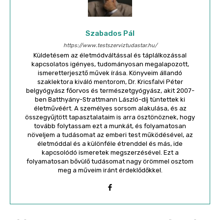
Szabados Pál
https://www.testszerviztudastar.hu/
Küldetésem az életmódváltással és táplálkozással
kapcsolatos igényes, tudományosan megalapozott,
ismeretterjesztő művek írása. Könyveim állandó
szaklektora kiváló mentorom, Dr. Kricsfalvi Péter
belgyógyász főorvos és természetgyógyász, akit 2007-
ben Batthyány-Strattmann László-díj tüntettek ki
életművéért. A személyes sorsom alakulása, és az
összegyűjtött tapasztalataim is arra ösztönöznek, hogy
tovább folytassam ezt a munkát, és folyamatosan
növeljem a tudásomat az emberi test működésével, az
életmóddal és a különféle étrenddel és más, ide
kapcsolódó ismeretek megszerzésével. Ezt a
folyamatosan bővülő tudásomat nagy örömmel osztom
meg a műveim iránt érdeklődőkkel.