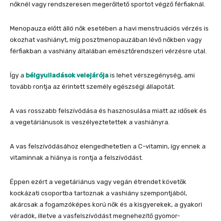
nőknél vagy rendszeresen megerőltető sportot végző férfiaknál.
Menopauza előtt álló nők esetében a havi menstruációs vérzés is
okozhat vashiányt, míg posztmenopauzában lévő nőkben vagy
férfiakban a vashiány általában emésztőrendszeri vérzésre utal.
Így a
bélgyulladások velejárója
is lehet vérszegénység, ami
tovább rontja az érintett személy egészségi állapotát.
A vas rosszabb felszívódása és hasznosulása miatt az idősek és
a vegetáriánusok is veszélyeztetettek a vashiányra.
A vas felszívódásához elengedhetetlen a C-vitamin, így ennek a
vitaminnak a hiánya is rontja a felszívódást.
Éppen ezért a vegetáriánus vagy vegán étrendet követők
kockázati csoportba tartoznak a vashiány szempontjából,
akárcsak a fogamzóképes korú nők és a kisgyerekek, a gyakori
véradók, illetve a vasfelszívódást megnehezítő gyomor-