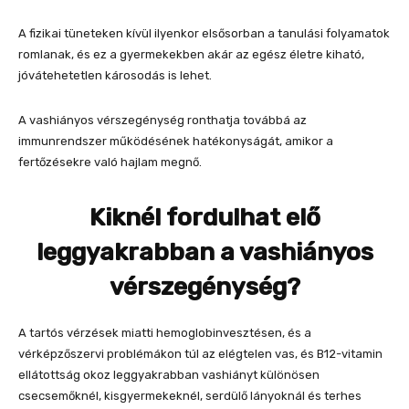
A fizikai tüneteken kívül ilyenkor elsősorban a tanulási folyamatok
romlanak, és ez a gyermekekben akár az egész életre kiható,
jóvátehetetlen károsodás is lehet.
A vashiányos vérszegénység ronthatja továbbá az
immunrendszer működésének hatékonyságát, amikor a
fertőzésekre való hajlam megnő.
Kiknél fordulhat elő
leggyakrabban a vashiányos
vérszegénység?
A tartós vérzések miatti hemoglobinvesztésen, és a
vérképzőszervi problémákon túl az elégtelen vas, és B12-vitamin
ellátottság okoz leggyakrabban vashiányt különösen
csecsemőknél, kisgyermekeknél, serdülő lányoknál és terhes