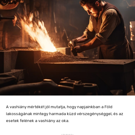
A vashiány mértékét jól mutatja, hogy napjainkban a Föld
lakosságának mintegy harmada küzd vérszegénységgel, és az
esetek felének a vashiány az oka.