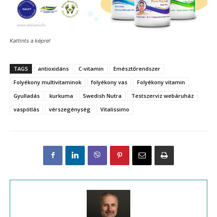
Kattints a képre!
TAGS
antioxidáns
C-vitamin
Emésztőrendszer
Folyékony multivitaminok
folyékony vas
Folyékony vitamin
Gyulladás
kurkuma
Swedish Nutra
Testszerviz webáruház
vaspótlás
vérszegénység
Vitalissimo