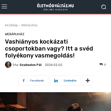
Kezdőlap
Webáruház
WEBÁRUHÁZ
Vashiányos kockázati
csoportokban vagy? Itt a svéd
folyékony vasmegoldás!
Írta:
Szabados Pál
247
0
2024.02.02.
Facebook
Linkedin