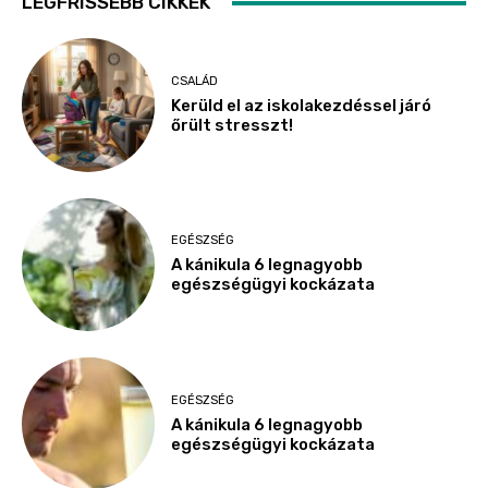
LEGFRISSEBB CIKKEK
CSALÁD
Kerüld el az iskolakezdéssel járó
őrült stresszt!
EGÉSZSÉG
A kánikula 6 legnagyobb
egészségügyi kockázata
EGÉSZSÉG
A kánikula 6 legnagyobb
egészségügyi kockázata