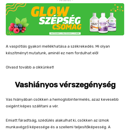
- Hirdetés -
A vaspótlás gyakori mellékhatása a székrekedés. Mi olyan
készítményt mutatunk, aminél ez nem fordulhat elő!
Olvasd tovább a cikkünket!
Vashiányos vérszegénység
Vas hiányában csökken a hemoglobintermelés, azaz kevesebb
oxigént képes szállítani a vér.
Emiatt fáradtság, szédülés alakulhat ki, csökken az izmok
munkavégző képessége és a szellemi teljesítőképesség. A