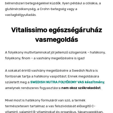
bélrendszeri betegségekkel küzdők. Ilyen például a cöliákia, a
gluténérzékenység, a Crohn-betegség vagy a
vastagbélgyulladás.
Vitalissimo egészségáruház
vasmegoldás
A folyékony multivitaminokat jól jellemző szlogenünk – hatékony,
folyékony, finom – a vashiány megelőzésére is igaz!
A sokakat érintő vashiány megelőzésére a Swedish Nutra is
fontosnak tartja a hatékony vaspótlást. Ennek megoldására
született meg a
SWEDISH NUTRA FOLYÉKONY VAS készítmény
,
amelynek rendszeres fogyasztásra
nem okoz székrekedést
.
Mivel most is hatékony formuláról van szó, a termék
természetesen tartalmaz a vas felszívódását elősegítő C-
vitamint, valamint B-vitaminokat és organikus, tápanyagokban,