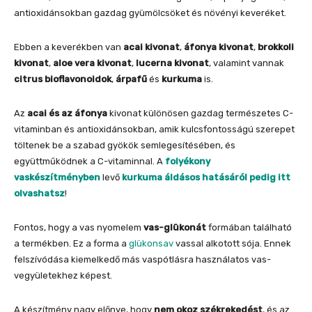
antioxidánsokban gazdag gyümölcsöket és növényi keveréket.
Ebben a keverékben van
acai kivonat
,
áfonya kivonat
,
brokkoli
kivonat
,
aloe vera kivonat
,
lucerna kivonat
, valamint vannak
citrus bioflavonoidok
,
árpafű
és
kurkuma
is.
Az
acai és az áfonya
kivonat különösen gazdag természetes C-
vitaminban és antioxidánsokban, amik kulcsfontosságú szerepet
töltenek be a szabad gyökök semlegesítésében, és
együttműködnek a C-vitaminnal. A
folyékony
vaskészítményben
levő
kurkuma áldásos hatásáról pedig itt
olvashatsz
!
Fontos, hogy a vas nyomelem
vas-glükonát
formában található
a termékben. Ez a forma a
glükonsav
vassal alkotott sója. Ennek
felszívódása kiemelkedő más vaspótlásra használatos vas-
vegyületekhez képest.
A készítmény nagy előnye, hogy
nem okoz székrekedést
, és az