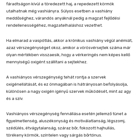
fáradtságon kívül a töredezett haj, a repedezett körmök
utalhatnak még vashiányra. Súlyos esetben a vashiány
meddőséghez, várandós anyáknál pedig a magzat fejlődési
rendellenességéhez, magzatelhaláshoz vezethet.
Ha elmarad a vaspótlás, akkor a krónikus vashiány végül anémiát,
azaz vérszegénységet okoz, amikor a vörösvérsejtek száma már
olyan mértékben visszaesik, hogy a vérkeringés nem képes kellő
mennyiségű oxigént szállítani a sejtekhez.
A vashiányos vérszegénység tehát rontja a szervek
oxigénellátását, és ez önmagában is hátrányosan befolyásolja,
különösen a nagy oxigén igényű szervek működését, mint az agy
és a szív.
Vashiányos vérszegénység fennállása esetén jellemző tünet a
figyelmetlenség, aluszékonyság és motiválatlanság, légszomj,
szédülés, étvágytalanság, száraz bőr, fokozott hajhullás,
törékeny körmök, színtelen vagy sárgás bőrtónus.