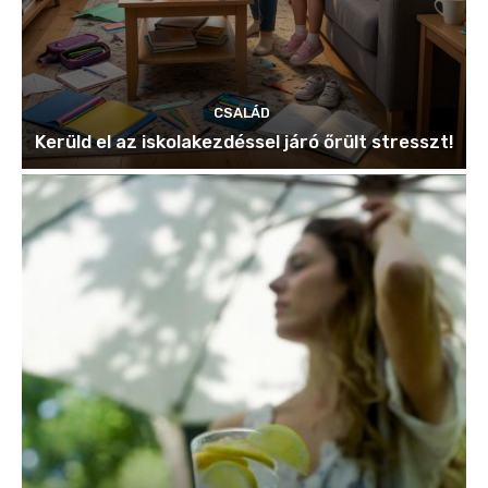
CSALÁD
Kerüld el az iskolakezdéssel járó őrült stresszt!