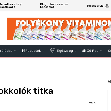
Jelentkezz be /
Blog
Impresszum
Testszerviz
Csatlakozz
Kapcsolat
rálódás
Receptek
Egészség
Jó Pap
C
M
okkolók titka
341
0