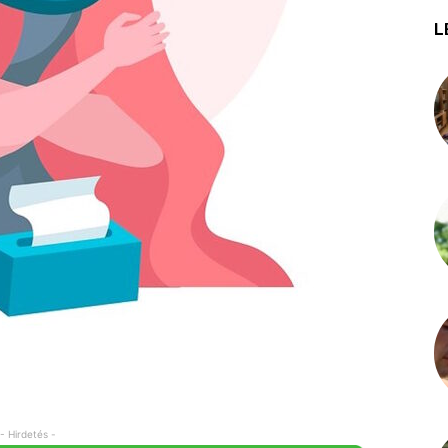
L
- Hirdetés -