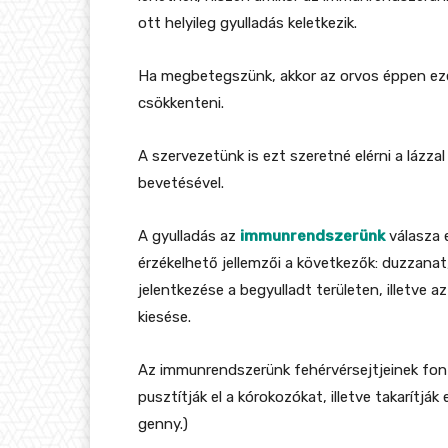
ott helyileg gyulladás keletkezik.
Ha megbetegszünk, akkor az orvos éppen ezért
csökkenteni.
A szervezetünk is ezt szeretné elérni a lázz
bevetésével.
A gyulladás az
immunrendszerünk
válasza e
érzékelhető jellemzői a következők: duzzana
jelentkezése a begyulladt területen, illetve
kiesése.
Az immunrendszerünk fehérvérsejtjeinek font
pusztítják el a kórokozókat, illetve takarítják
genny.)