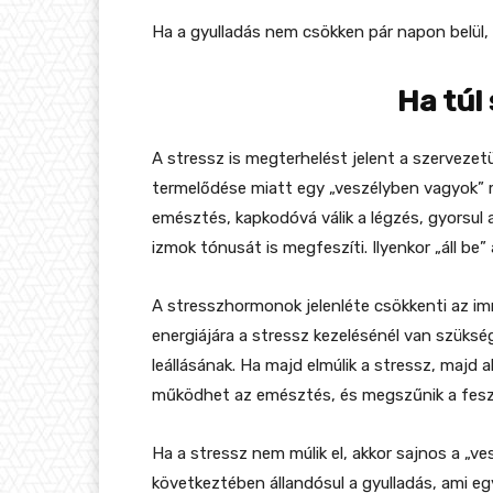
Ha a gyulladás nem csökken pár napon belül,
Ha túl
A stressz is megterhelést jelent a szervezet
termelődése miatt egy „veszélyben vagyok” m
emésztés, kapkodóvá válik a légzés, gyorsul 
izmok tónusát is megfeszíti. Ilyenkor „áll be” 
A stresszhormonok jelenléte csökkenti az i
energiájára a stressz kezelésénél van szüks
leállásának. Ha majd elmúlik a stressz, majd 
működhet az emésztés, és megszűnik a feszü
Ha a stressz nem múlik el, akkor sajnos a „v
következtében állandósul a gyulladás, ami egy