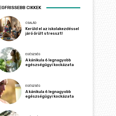
EGFRISSEBB CIKKEK
CSALÁD
Kerüld el az iskolakezdéssel
járó őrült stresszt!
EGÉSZSÉG
A kánikula 6 legnagyobb
egészségügyi kockázata
EGÉSZSÉG
A kánikula 6 legnagyobb
egészségügyi kockázata