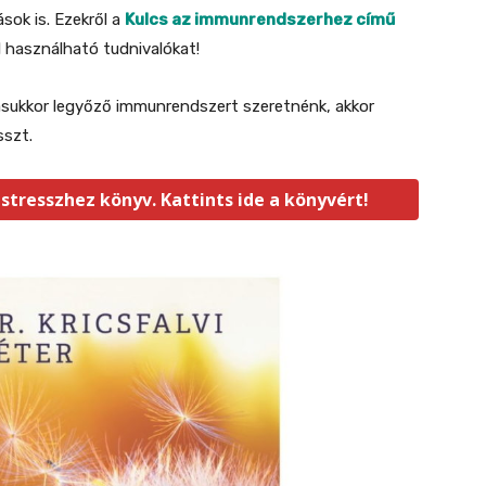
sok is. Ezekről a
Kulcs az immunrendszerhez című
 használható tudnivalókat!
ásukkor legyőző immunrendszert szeretnénk, akkor
sszt.
 stresszhez könyv. Kattints ide a könyvért!