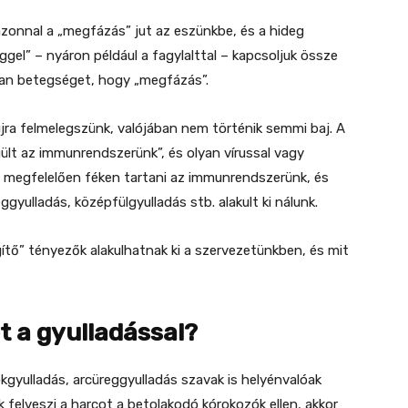
azonnal a „megfázás” jut az eszünkbe, és a hideg
eggel” – nyáron például a fagylalttal – kapcsoljuk össze
yan betegséget, hogy „megfázás”.
jra felmelegszünk, valójában nem történik semmi baj. A
gült az immunrendszerünk”, és olyan vírussal vagy
 megfelelően féken tartani az immunrendszerünk, és
gyulladás, középfülgyulladás stb. alakult ki nálunk.
tő” tényezők alakulhatnak ki a szervezetünkben, és mit
t a gyulladással?
kgyulladás, arcüreggyulladás szavak is helyénvalóak
felveszi a harcot a betolakodó kórokozók ellen, akkor