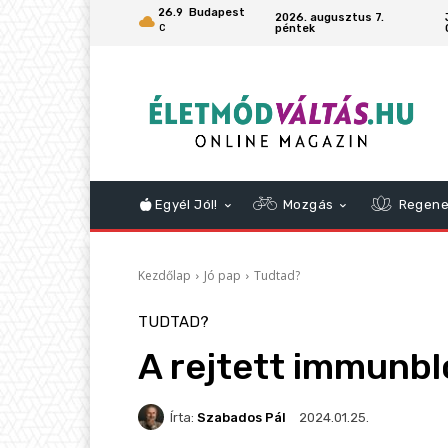
26.9
Budapest
2026. augusztus 7.
péntek
C
Egyél Jól!
Mozgás
Regene
Kezdőlap
Jó pap
Tudtad?
TUDTAD?
A rejtett immunbl
Írta:
Szabados Pál
2024.01.25.