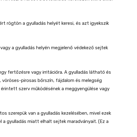
 rögtön a gyulladás helyét keresi, és azt igyekszik
al vagy a gyulladás helyén megjelenő védekező sejtek
gy fertőzésre vagy irritációra. A gyulladás látható és
t, vöröses-pirosas bőrszín, fájdalom és melegség
 az érintett szerv működésének a meggyengülése vagy
os szerepük van a gyulladás kezelésében, mivel ezek
 el a gyulladás miatt elhalt sejtek maradványait. (Ez a