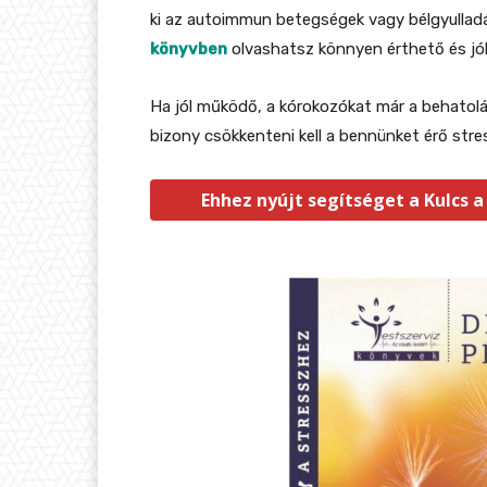
ki az autoimmun betegségek vagy bélgyulladá
könyvben
olvashatsz könnyen érthető és jól
Ha jól működő, a kórokozókat már a behatol
bizony csökkenteni kell a bennünket érő stre
Ehhez nyújt segítséget a Kulcs a