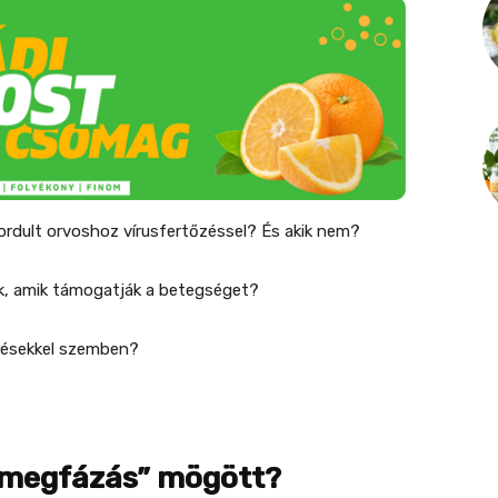
ordult orvoshoz vírusfertőzéssel? És akik nem?
k, amik támogatják a betegséget?
őzésekkel szemben?
 „megfázás” mögött?