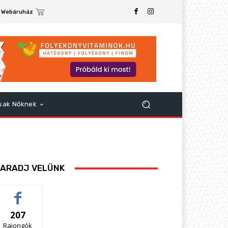
Webáruház
sak Nőknek
ARADJ VELÜNK
207
Rajongók