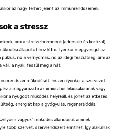
 akkor az nagy terhet jelent az immunrendszernek.
 sok a stressz
ünknek, ami a stresszhormonok (adrenalin és kortizol)
űködési állapotot hoz létre. Ilyenkor meggyengül az
a pulzus, nő a vérnyomás, nő az idegi feszültség, ami az
a váll, a nyak, feszül meg a hát.
mmunrendszer működését, hiszen ilyenkor a szervezet
ég. Ez a magyarázata az emésztés lelassulásának vagy
akkor a nyugodt működés helyreáll, és jöhet az étkezés,
ltség, energiát kap a gyógyulás, regenerálódás.
eszélyben vagyok” működés állandósul, aminek
re több szervet, szervrendszert érinthet. Így alakulnak