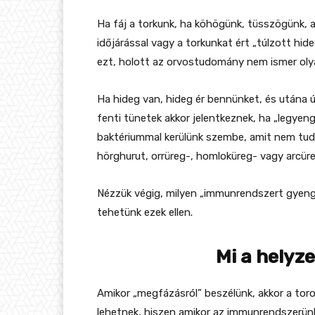
Ha fáj a torkunk, ha köhögünk, tüsszögünk, 
időjárással vagy a torkunkat ért „túlzott hid
ezt, holott az orvostudomány nem ismer ol
Ha hideg van, hideg ér bennünket, és utána ú
fenti tünetek akkor jelentkeznek, ha „legyen
baktériummal kerülünk szembe, amit nem tud
hörghurut, orrüreg-, homloküreg- vagy arcüreg
Nézzük végig, milyen „immunrendszert gyengí
tehetünk ezek ellen.
Mi a helyze
Amikor „megfázásról” beszélünk, akkor a toro
lehetnek, hiszen amikor az immunrendszerünk 