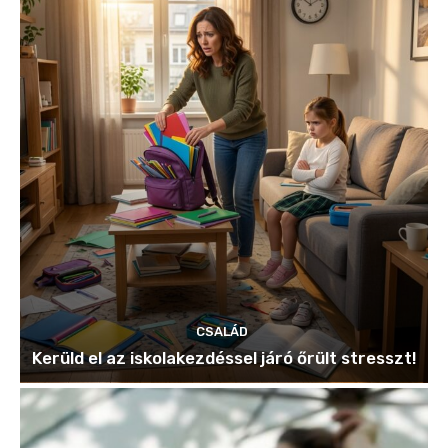
CSALÁD
Kerüld el az iskolakezdéssel járó őrült stresszt!