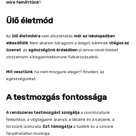
mire felnőttünk
?
Ülő életmód
Az
ülő életmódra
való átszoktatás
már az iskolapadban
elkezdődik
. Nem akarom túlragozni a dolgot, bárkinek
világos az
üzenet
: az
egészségünk érdekében
jó lenne minél többet
visszahozni a kisgyermekkorunk futkározásaiból.
Mit vesztünk
, ha nem mozgunk eleget? Röviden, az
egészségünket.
A testmozgás fontossága
A
rendszeres testmozgást szolgálja
a csontozatunk
felépítése, a végtagjaink aránya, a lábaink és a karjaink, a
törzsünk izomzata.
Ezt támogatja
a tüdőnk és a szívünk
fáradhatatlan munkája.