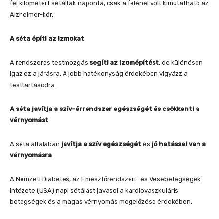
fél kilométert sétáltak naponta, csak a felénél volt kimutatható az
Alzheimer-kór.
A séta építi az izmokat
A rendszeres testmozgás
segíti az izomépítést
, de különösen
igaz ez a járásra. A jobb hatékonyság érdekében vigyázz a
testtartásodra.
A séta javítja a szív-érrendszer egészségét és csökkenti a
vérnyomást
A séta általában
javítja a szív egészségét
és
jó hatással van a
vérnyomásra
.
A Nemzeti Diabetes, az Emésztőrendszeri- és Vesebetegségek
Intézete (USA) napi sétálást javasol a kardiovaszkuláris
betegségek és a magas vérnyomás megelőzése érdekében.