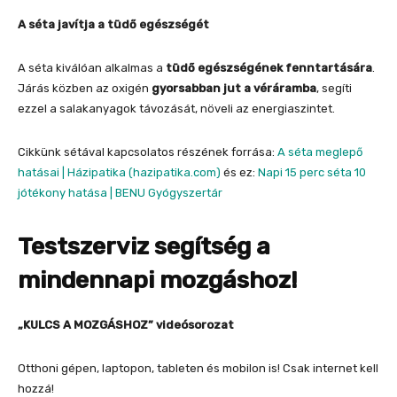
A séta javítja a tüdő egészségét
A séta kiválóan alkalmas a
tüdő egészségének fenntartására
.
Járás közben az oxigén
gyorsabban jut a véráramba
, segíti
ezzel a salakanyagok távozását, növeli az energiaszintet.
Cikkünk sétával kapcsolatos részének forrása:
A séta meglepő
hatásai | Házipatika (hazipatika.com)
és ez:
Napi 15 perc séta 10
jótékony hatása | BENU Gyógyszertár
Testszerviz segítség a
mindennapi mozgáshoz!
„KULCS A MOZGÁSHOZ” videósorozat
Otthoni gépen, laptopon, tableten és mobilon is! Csak internet kell
hozzá!