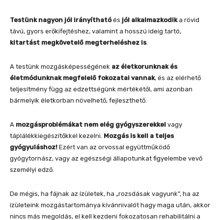
Testünk nagyon jól irányítható
és
jól alkalmazkodik
a rövid
távú, gyors erőkifejtéshez, valamint a hosszú ideig tartó,
kitartást megkövetelő megterheléshez is
.
A testünk mozgásképességének
az életkorunknak és
életmódunknak megfelelő fokozatai vannak
, és az elérhető
teljesítmény függ az edzettségünk mértékétől, ami azonban
bármelyik életkorban növelhető, fejleszthető.
A
mozgásproblémákat nem elég gyógyszerekkel
vagy
táplálékkiegészítőkkel kezelni.
Mozgás is kell a teljes
gyógyuláshoz!
Ezért van az orvossal együttműködő
gyógytornász, vagy az egészségi állapotunkat figyelembe vevő
személyi edző.
De mégis, ha fájnak az ízületek, ha „rozsdásak vagyunk”, ha az
ízületeink mozgástartománya kívánnivalót hagy maga után, akkor
nincs más megoldás, el kell kezdeni fokozatosan rehabilitálni a