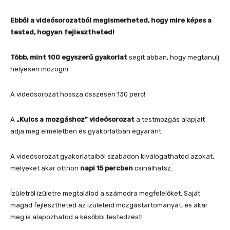
Ebből a videósorozatból megismerheted, hogy mire képes a
tested, hogyan fejlesztheted!
Több, mint 100 egyszerű gyakorlat
segít abban, hogy megtanulj
helyesen mozogni.
A videósorozat hossza összesen 130 perc!
A
„Kulcs a mozgáshoz” videósorozat
a testmozgás alapjait
adja meg elméletben és gyakorlatban egyaránt.
A videósorozat gyakorlataiból szabadon kiválogathatod azokat,
melyeket akár otthon
napi 15 percben
csinálhatsz.
Ízületről ízületre megtalálod a számodra megfelelőket. Saját
magad fejlesztheted az ízületeid mozgástartományát, és akár
meg is alapozhatod a későbbi testedzést!