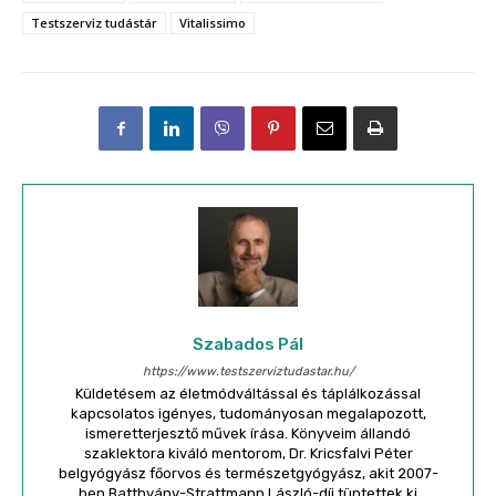
Testszerviz tudástár
Vitalissimo
Szabados Pál
https://www.testszerviztudastar.hu/
Küldetésem az életmódváltással és táplálkozással
kapcsolatos igényes, tudományosan megalapozott,
ismeretterjesztő művek írása. Könyveim állandó
szaklektora kiváló mentorom, Dr. Kricsfalvi Péter
belgyógyász főorvos és természetgyógyász, akit 2007-
ben Batthyány-Strattmann László-díj tüntettek ki