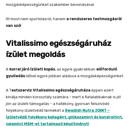
mozgásképességünket szakember bevonásával.
Itt most nem sportolásról, hanem
a rendszeres testmozgásról
van szó
!
Vitalissimo egészségáruház
ízület megoldás
A
korral járó ízületi kopás
, az egyre gyakrabban
előforduló
gyulladás
idővel egyre jobban aláássa a mozgásképességünket.
A T
estszerviz Vitalissimo egészségáruháza
éppen ezért
kínálja minden korosztály számára – mert a fiatalabbaknak is jól
jön az ízületi támogatás – a hatékony, gyorsan felszívódó
folyékony ízületvédő termékét a
Swedish Nutra JOINT –
ízületvédő folyékony kollagént, glükozamint és kondroitint,
valamint MSM-et tartalmazó készítményt!