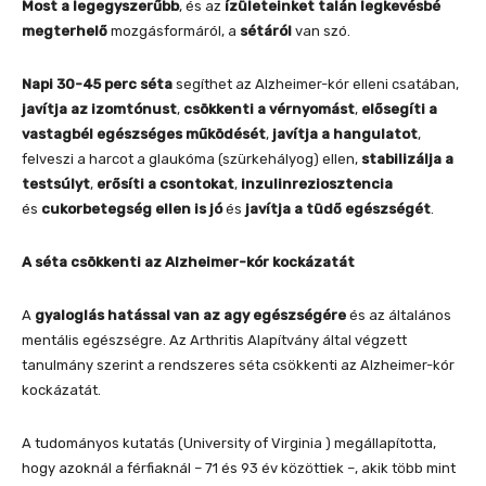
Most a legegyszerűbb
, és az
ízületeinket talán legkevésbé
megterhelő
mozgásformáról, a
sétáról
van szó.
Napi 30-45 perc séta
segíthet az Alzheimer-kór elleni csatában,
javítja az izomtónust
,
csökkenti a vérnyomást
,
elősegíti a
vastagbél egészséges működését
,
javítja a hangulatot
,
felveszi a harcot a glaukóma (szürkehályog) ellen,
stabilizálja a
testsúlyt
,
erősíti a csontokat
,
inzulinreziosztencia
és
cukorbetegség ellen is jó
és
javítja a tüdő egészségét
.
A séta csökkenti az Alzheimer-kór kockázatát
A
gyaloglás hatással van az agy egészségére
és az általános
mentális egészségre. Az Arthritis Alapítvány által végzett
tanulmány szerint a rendszeres séta csökkenti az Alzheimer-kór
kockázatát.
A tudományos kutatás (University of Virginia ) megállapította,
hogy azoknál a férfiaknál – 71 és 93 év közöttiek –, akik több mint