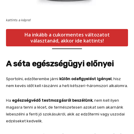
kattints a képre!
Ha inkább a cukormentes változatot
választanád, akkor ide kattints!
A séta egészségügyi előnyei
Sportolni, edzőterembe járni
külön odafigyelést igényel
, hisz
nem kevés időt kell rászánni a heti kétszeri-háromszori alkalomra.
Ha
egészségvédő testmozgásról beszélünk
, nem kell ilyen
magasra tenni a lécet, de természetesen azokat sem akarnánk
lebeszélni a fenti jó szokásukról, akik az edzőtermi vagy uszodai
edzéseket kedvelik.