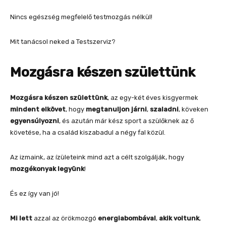
Nincs egészség megfelelő testmozgás nélkül!
Mit tanácsol neked a Testszerviz?
Mozgásra készen születtünk
Mozgásra készen születtünk
, az egy-két éves kisgyermek
mindent elkövet
, hogy
megtanuljon
járni
,
szaladni
, köveken
egyensúlyozni
, és azután már kész sport a szülőknek az ő
követése, ha a család kiszabadul a négy fal közül.
Az izmaink, az ízületeink mind azt a célt szolgálják, hogy
mozgékonyak legyünk
!
És ez így van jó!
Mi lett
azzal az örökmozgó
energiabombával
,
akik voltunk
,