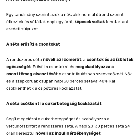
Egy tanulmány szerint azok a nők, akik normál étrend szerint
étkeztek és sétáltak napi egy órát,
képesek voltak
fenntartani
eredeti súlyukat.
A séta erősíti a csontokat
A rendszeres séta
növeli az izomerőt
, a
csontok és az ízületek
egészségét
. Erősíti a csontokat és
megakadályozza a
csonttömeg elvesztését
a csontritkulásban szenvedőknél. Nők
és a szépkorúak csupán napi 30 perces sétával 40%-kal
csökkenthetik a csípőtörés kockázatát.
A séta csökkenti a cukorbetegség kockázatát
Segít megelőzni a cukorbetegséget és szabályozza a
vércukorszintet a rendszeres séta. A napi 20-30 perces séta 24
órán keresztül
növeli az inzulinérzékenységet
.