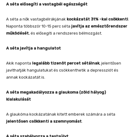
A séta elősegíti a vastagbél egészségét
A séta a nők vastagbélrákjának
kockázatát 31% -kal csökkenti
.
Naponta többször 10-15 perc séta
javítja az emésztőrendszer
működését
, és elősegíti a rendszeres bélmozgást.
A séta javítja a hangulatot
Akik naponta
legalább tizenöt percet sétálnak
, jelentősen
javíthatják hangulatukat és csökkenthetik a depressziót és
annak kockázatát is.
A séta megakadályozza a glaukoma (zöld hályog)
kialakulását
A glaukóma kockázatának kitett emberek számára a séta
jelentősen csökkenti a szemnyomást
.
A séta szabályozza a testsúlyt