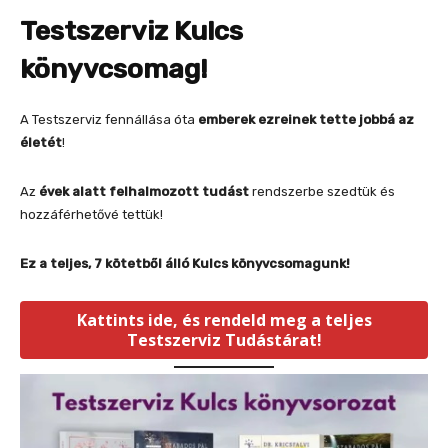
Testszerviz Kulcs
könyvcsomag!
A Testszerviz fennállása óta
emberek ezreinek tette jobbá az
életét
!
Az
évek alatt felhalmozott tudást
rendszerbe szedtük és
hozzáférhetővé tettük!
Ez a teljes, 7 kötetből álló Kulcs könyvcsomagunk!
Kattints ide, és rendeld meg a teljes
Testszerviz Tudástárat!