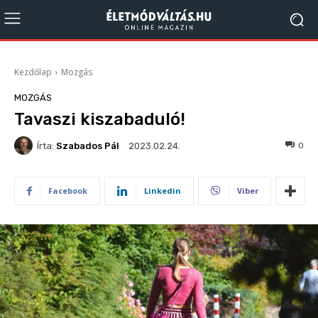
Kezdőlap
Mozgás
MOZGÁS
Tavaszi kiszabaduló!
Írta:
Szabados Pál
130
0
2023.02.24.
Facebook
Linkedin
Viber