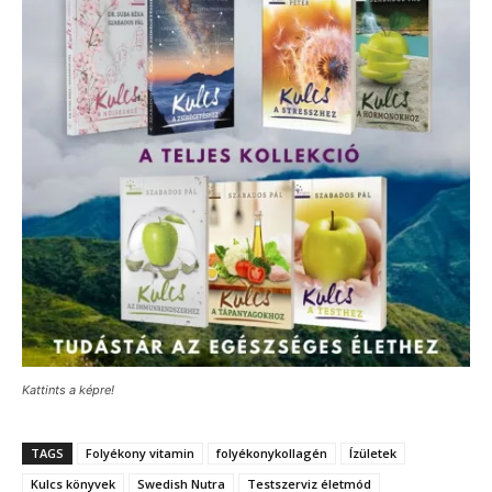
Kattints a képre!
TAGS
Folyékony vitamin
folyékonykollagén
Ízületek
Kulcs könyvek
Swedish Nutra
Testszerviz életmód